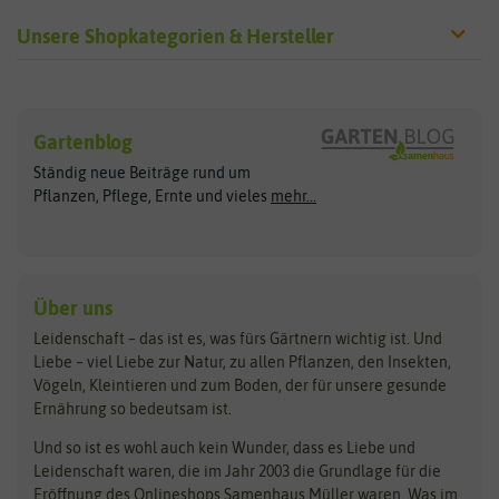
Unsere Shopkategorien & Hersteller
Sämereien
Hersteller
Blumensamen
Gartenblog
Exotische Samen
Arche Noah
Clever Pots
Ständig neue Beiträge rund um
Gemüsesamen
ASB Greenworld
COMPO
Pflanzen, Pflege, Ernte und vieles
mehr...
Gründünger
Keimsprossen
Austrosaat
Culinaris
Kiloware
baza
De Bolster Bio-Samen
Kleintiersaaten
Kräutersamen
Benary
Dobar
Über uns
Loretta-Rasen
Bingenheimer Saatgut
Dürr-Samen
Leidenschaft – das ist es, was fürs Gärtnern wichtig ist. Und
Obstsamen
Liebe – viel Liebe zur Natur, zu allen Pflanzen, den Insekten,
Pilzbrut
BioBalu
elho
Vögeln, Kleintieren und zum Boden, der für unsere gesunde
Rasensamen
Ernährung so bedeutsam ist.
Bionana
Eschenfelder
Steckzwiebeln
Zimmer & Kübelpflanzen
Und so ist es wohl auch kein Wunder, dass es Liebe und
BIOWOL
Feldsaaten Freudenberger
Kataloge
Leidenschaft waren, die im Jahr 2003 die Grundlage für die
Blumicorn
Fertil
Schnäppchen
Eröffnung des Onlineshops Samenhaus Müller waren. Was im