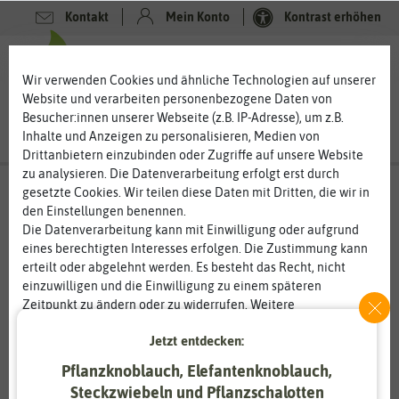
Kontakt
Mein Konto
Kontrast erhöhen
0
0
Wir verwenden Cookies und ähnliche Technologien auf unserer
Website und verarbeiten personenbezogene Daten von
Besucher:innen unserer Webseite (z.B. IP-Adresse), um z.B.
Inhalte und Anzeigen zu personalisieren, Medien von
Drittanbietern einzubinden oder Zugriffe auf unsere Website
zu analysieren. Die Datenverarbeitung erfolgt erst durch
gesetzte Cookies. Wir teilen diese Daten mit Dritten, die wir in
den Einstellungen benennen.
%
50
-
Die Datenverarbeitung kann mit Einwilligung oder aufgrund
eines berechtigten Interesses erfolgen. Die Zustimmung kann
erteilt oder abgelehnt werden. Es besteht das Recht, nicht
einzuwilligen und die Einwilligung zu einem späteren
Zeitpunkt zu ändern oder zu widerrufen. Weitere
Informationen zur Verwendung personenbezogener Daten und
Jetzt entdecken:
den Diensten erklären wir in unserer
Daten­schutz­erklärung
.
Pflanzknoblauch, Elefantenknoblauch,
Essenziell
Statistik
Steckzwiebeln und Pflanzschalotten