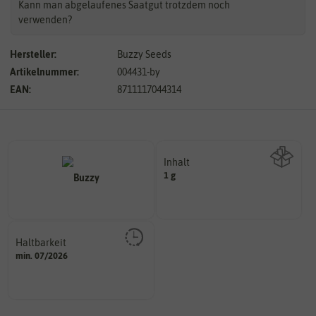
Kann man abgelaufenes Saatgut trotzdem noch
verwenden?
Hersteller:
Buzzy Seeds
Artikelnummer:
004431-by
EAN:
8711117044314
Inhalt
1 g
Wie viel ist enthalten
Haltbarkeit
sollte.
min. 07/2026
und Pflanzgut sehr gut keimen
Zeitpunkt, bis zu dem das Saat-