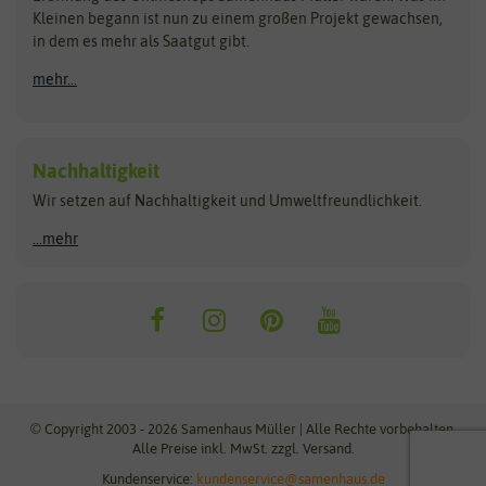
Kleinen begann ist nun zu einem großen Projekt gewachsen,
Bûten Birds
Flora Elite
Anzucht & Gartenzubehör
in dem es mehr als Saatgut gibt.
Bûten Home
Flora Elite Blumenzwiebeln
mehr...
Anzuchtschalen
Buzzy Seeds
Flora Fantastica
Anzuchttöpfe
Buzzy Gifts
Florex
Folien, Vliese und Netze
Growblocks, Erde & Dünger
Carl Pabst
Nachhaltigkeit
Heizmatte & Heizkabel
Wir setzen auf Nachhaltigkeit und Umweltfreundlichkeit.
Florissa
Hortitops
Kokos-Quelltabletten
Zimmergewächshaus
Flortis
Jansen Zaden
...mehr
FLORTUS
Jiffy
Gemüsesamen
Franchi Sementi
JUB Holland
Bohnen & Erbsen
Frankonia Samen
Kent & Stowe
Gurkensamen
Kohlsamen
Garland
Kiepenkerl
Kürbissamen
Gardissimo
kixx
Lauchsamen
© Copyright 2003 - 2026 Samenhaus Müller | Alle Rechte vorbehalten.
Maissamen
Alle Preise inkl. MwSt. zzgl. Versand.
GEVO
Küpper
Möhrensamen
Kundenservice:
kundenservice@samenhaus.de