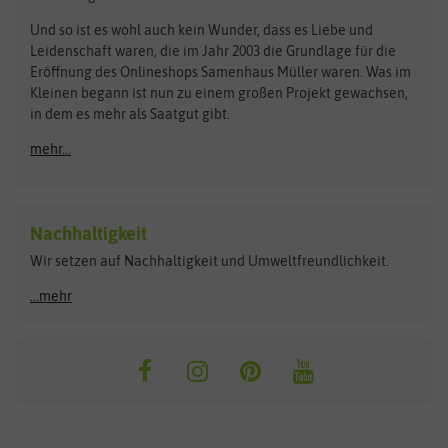
Steckzwiebeln
Zimmer & Kübelpflanzen
Und so ist es wohl auch kein Wunder, dass es Liebe und
BIOWOL
Feldsaaten Freudenberger
Kataloge
Leidenschaft waren, die im Jahr 2003 die Grundlage für die
Blumicorn
Fertil
Schnäppchen
Eröffnung des Onlineshops Samenhaus Müller waren. Was im
Kleinen begann ist nun zu einem großen Projekt gewachsen,
Bûten Birds
Flora Elite
Anzucht & Gartenzubehör
in dem es mehr als Saatgut gibt.
Bûten Home
Flora Elite Blumenzwiebeln
mehr...
Anzuchtschalen
Buzzy Seeds
Flora Fantastica
Anzuchttöpfe
Buzzy Gifts
Florex
Folien, Vliese und Netze
Growblocks, Erde & Dünger
Carl Pabst
Nachhaltigkeit
Heizmatte & Heizkabel
Wir setzen auf Nachhaltigkeit und Umweltfreundlichkeit.
Florissa
Hortitops
Kokos-Quelltabletten
Zimmergewächshaus
Flortis
Jansen Zaden
...mehr
FLORTUS
Jiffy
Gemüsesamen
Franchi Sementi
JUB Holland
Bohnen & Erbsen
Frankonia Samen
Kent & Stowe
Gurkensamen
Kohlsamen
Garland
Kiepenkerl
Kürbissamen