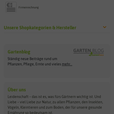
Firmenrechnung
Unsere Shopkategorien & Hersteller
Sämereien
Hersteller
Blumensamen
Gartenblog
Exotische Samen
Arche Noah
Clever Pots
Ständig neue Beiträge rund um
Gemüsesamen
ASB Greenworld
COMPO
Pflanzen, Pflege, Ernte und vieles
mehr...
Gründünger
Keimsprossen
Austrosaat
Culinaris
Kiloware
baza
De Bolster Bio-Samen
Kleintiersaaten
Kräutersamen
Benary
Dobar
Über uns
Loretta-Rasen
Bingenheimer Saatgut
Dürr-Samen
Leidenschaft – das ist es, was fürs Gärtnern wichtig ist. Und
Obstsamen
Liebe – viel Liebe zur Natur, zu allen Pflanzen, den Insekten,
Pilzbrut
BioBalu
elho
Vögeln, Kleintieren und zum Boden, der für unsere gesunde
Rasensamen
Ernährung so bedeutsam ist.
Bionana
Eschenfelder