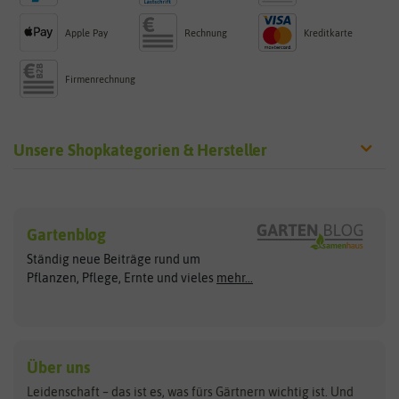
Apple Pay
Rechnung
Kreditkarte
Firmenrechnung
Unsere Shopkategorien & Hersteller
Sämereien
Hersteller
Blumensamen
Gartenblog
Exotische Samen
Arche Noah
Clever Pots
Ständig neue Beiträge rund um
Gemüsesamen
ASB Greenworld
COMPO
Pflanzen, Pflege, Ernte und vieles
mehr...
Gründünger
Keimsprossen
Austrosaat
Culinaris
Kiloware
baza
De Bolster Bio-Samen
Kleintiersaaten
Kräutersamen
Benary
Dobar
Über uns
Loretta-Rasen
Bingenheimer Saatgut
Dürr-Samen
Leidenschaft – das ist es, was fürs Gärtnern wichtig ist. Und
Obstsamen