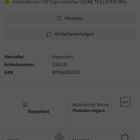
Innerhalb von 7-10 Tagen lieferbar (KEINE TEILLIEFERUNG)
Merkliste
Artikelbewertungen
Hersteller:
Kiepenkerl
Artikelnummer:
1000320
EAN:
4099682003207
Botanischer Name
Bestimmung der Pflanze.
Phaseolus
vulgaris
Namen zur eindeutigen
Der botanische (lateinische)