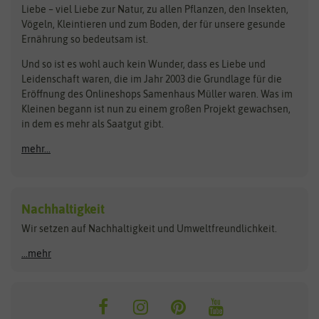
Liebe – viel Liebe zur Natur, zu allen Pflanzen, den Insekten,
Pilzbrut
BioBalu
elho
Vögeln, Kleintieren und zum Boden, der für unsere gesunde
Rasensamen
Ernährung so bedeutsam ist.
Bionana
Eschenfelder
Steckzwiebeln
Zimmer & Kübelpflanzen
Und so ist es wohl auch kein Wunder, dass es Liebe und
BIOWOL
Feldsaaten Freudenberger
Kataloge
Leidenschaft waren, die im Jahr 2003 die Grundlage für die
Blumicorn
Fertil
Schnäppchen
Eröffnung des Onlineshops Samenhaus Müller waren. Was im
Kleinen begann ist nun zu einem großen Projekt gewachsen,
Bûten Birds
Flora Elite
Anzucht & Gartenzubehör
in dem es mehr als Saatgut gibt.
Bûten Home
Flora Elite Blumenzwiebeln
mehr...
Anzuchtschalen
Buzzy Seeds
Flora Fantastica
Anzuchttöpfe
Buzzy Gifts
Florex
Folien, Vliese und Netze
Growblocks, Erde & Dünger
Carl Pabst
Nachhaltigkeit
Heizmatte & Heizkabel
Wir setzen auf Nachhaltigkeit und Umweltfreundlichkeit.
Florissa
Hortitops
Kokos-Quelltabletten
Zimmergewächshaus
Flortis
Jansen Zaden
...mehr
FLORTUS
Jiffy
Gemüsesamen
Franchi Sementi
JUB Holland
Bohnen & Erbsen