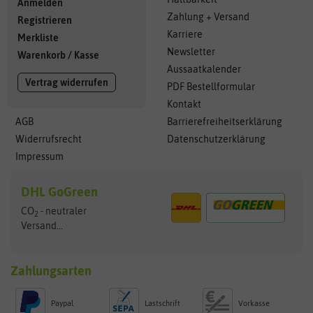
Anmelden
Zahlung + Versand
Registrieren
Karriere
Merkliste
Newsletter
Warenkorb
/
Kasse
Aussaatkalender
Vertrag widerrufen
PDF Bestellformular
Kontakt
AGB
Barrierefreiheitserklärung
Widerrufsrecht
Datenschutzerklärung
Impressum
DHL GoGreen
CO
- neutraler
2
Versand...
Zahlungsarten
Paypal
Lastschrift
Vorkasse