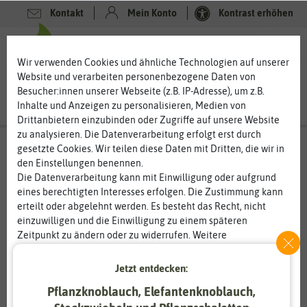
Kontakt
Mein Konto
Kontrast erhöhen
0
0
Wir verwenden Cookies und ähnliche Technologien auf unserer
Website und verarbeiten personenbezogene Daten von
Besucher:innen unserer Webseite (z.B. IP-Adresse), um z.B.
Inhalte und Anzeigen zu personalisieren, Medien von
Drittanbietern einzubinden oder Zugriffe auf unsere Website
zu analysieren. Die Datenverarbeitung erfolgt erst durch
gesetzte Cookies. Wir teilen diese Daten mit Dritten, die wir in
den Einstellungen benennen.
Die Datenverarbeitung kann mit Einwilligung oder aufgrund
eines berechtigten Interesses erfolgen. Die Zustimmung kann
erteilt oder abgelehnt werden. Es besteht das Recht, nicht
einzuwilligen und die Einwilligung zu einem späteren
Zeitpunkt zu ändern oder zu widerrufen. Weitere
Informationen zur Verwendung personenbezogener Daten und
den Diensten erklären wir in unserer
Daten­schutz­erklärung
.
Jetzt entdecken:
Pflanzknoblauch, Elefantenknoblauch,
Essenziell
Statistik