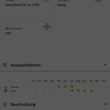
Inhalt
Standort
sonnig, vollsonnig)
ausreichend für ca. 5 lfm
sonnig
Wie viel ist enthalten
Pflanze? (schattig, halbschattig,
Wie viel Licht benötigt die
Winterhart
nein
Probleme überwintern können.
Pflanzen, die im Freien ohne
Aussaatkalender
Jan.
Feb.
Mär.
Apr.
Mai
Jun.
Jul.
Aug.
Sep.
Okt.
Nov.
Dez.
Aussaat
Ernte
Beschreibung