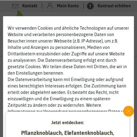
Kontakt
Mein Konto
Kontrast erhöhen
0
0
Wir verwenden Cookies und ähnliche Technologien auf unserer
Website und verarbeiten personenbezogene Daten von
Besucher:innen unserer Webseite (z.B. IP-Adresse), um z.B.
Inhalte und Anzeigen zu personalisieren, Medien von
Drittanbietern einzubinden oder Zugriffe auf unsere Website
zu analysieren. Die Datenverarbeitung erfolgt erst durch
gesetzte Cookies. Wir teilen diese Daten mit Dritten, die wir in
den Einstellungen benennen.
Die Datenverarbeitung kann mit Einwilligung oder aufgrund
eines berechtigten Interesses erfolgen. Die Zustimmung kann
erteilt oder abgelehnt werden. Es besteht das Recht, nicht
einzuwilligen und die Einwilligung zu einem späteren
Zeitpunkt zu ändern oder zu widerrufen. Weitere
Informationen zur Verwendung personenbezogener Daten und
den Diensten erklären wir in unserer
Daten­schutz­erklärung
.
Jetzt entdecken:
Pflanzknoblauch, Elefantenknoblauch,
Essenziell
Statistik