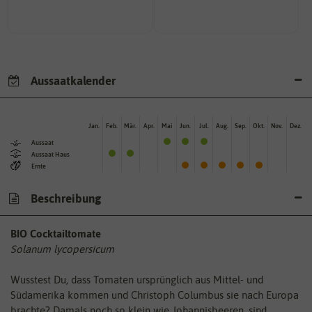
Zeitpunkt, bis zu dem das Saat-
Wie viel Licht benötigt die
Aussaatkalender
Jan.
Feb.
Mär.
Apr.
Mai
Jun.
Jul.
Aug.
Sep.
Okt.
Nov.
Dez.
Aussaat
Aussaat Haus
Ernte
Beschreibung
BIO Cocktailtomate
Solanum lycopersicum
Wusstest Du, dass Tomaten ursprünglich aus Mittel- und
Südamerika kommen und Christoph Columbus sie nach Europa
brachte? Damals noch so klein wie Johannisbeeren, sind