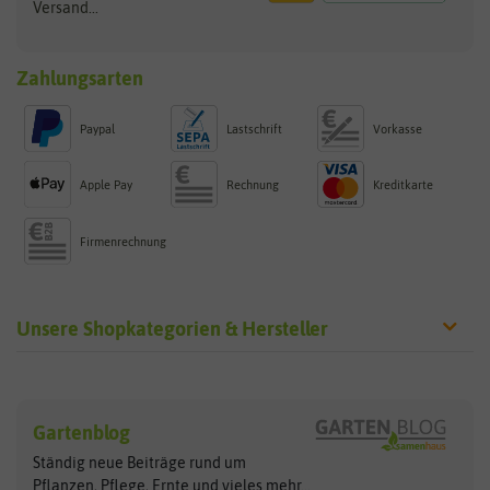
Versand...
Zahlungsarten
Paypal
Lastschrift
Vorkasse
Apple Pay
Rechnung
Kreditkarte
Firmenrechnung
Unsere Shopkategorien & Hersteller
Sämereien
Hersteller
Blumensamen
Gartenblog
Exotische Samen
Arche Noah
Clever Pots
Ständig neue Beiträge rund um
Gemüsesamen
ASB Greenworld
COMPO
Pflanzen, Pflege, Ernte und vieles
mehr...
Gründünger