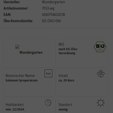
Hersteller:
Wundergarten
Artikelnummer:
7033-wg
EAN:
4260754610238
Öko-Kontrollstelle:
DE-ÖKO-006
BIO
nach EG Öko-
Landwirtschaft arbeiten.
Verordnung
den Richtlinien der biologischen
Saatgut aus Betrieben, die nach
Botanischer Name
Inhalt
Bestimmung der Pflanze.
Solanum
lycopersicum
ca. 20 Korn
Namen zur eindeutigen
Wie viel ist enthalten
Der botanische (lateinische)
Haltbarkeit
Standort
sollte.
sonnig, vollsonnig)
min. 12/2024
sonnig
und Pflanzgut sehr gut keimen
Pflanze? (schattig, halbschattig,