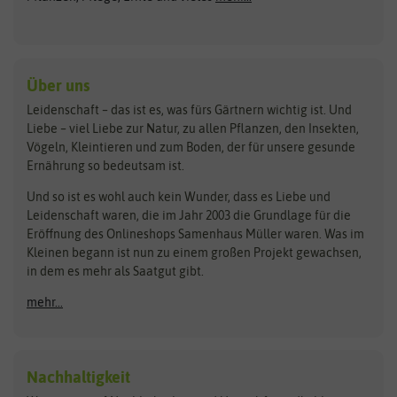
Keimsprossen
Austrosaat
Culinaris
Kiloware
baza
De Bolster Bio-Samen
Kleintiersaaten
Kräutersamen
Benary
Dobar
Über uns
Loretta-Rasen
Bingenheimer Saatgut
Dürr-Samen
Leidenschaft – das ist es, was fürs Gärtnern wichtig ist. Und
Obstsamen
Liebe – viel Liebe zur Natur, zu allen Pflanzen, den Insekten,
Pilzbrut
BioBalu
elho
Vögeln, Kleintieren und zum Boden, der für unsere gesunde
Rasensamen
Ernährung so bedeutsam ist.
Bionana
Eschenfelder
Steckzwiebeln
Zimmer & Kübelpflanzen
Und so ist es wohl auch kein Wunder, dass es Liebe und
BIOWOL
Feldsaaten Freudenberger
Kataloge
Leidenschaft waren, die im Jahr 2003 die Grundlage für die
Blumicorn
Fertil
Schnäppchen
Eröffnung des Onlineshops Samenhaus Müller waren. Was im
Kleinen begann ist nun zu einem großen Projekt gewachsen,
Bûten Birds
Flora Elite
Anzucht & Gartenzubehör
in dem es mehr als Saatgut gibt.
Bûten Home
Flora Elite Blumenzwiebeln
mehr...
Anzuchtschalen
Buzzy Seeds
Flora Fantastica
Anzuchttöpfe
Buzzy Gifts
Florex
Folien, Vliese und Netze
Growblocks, Erde & Dünger
Carl Pabst
Nachhaltigkeit
Heizmatte & Heizkabel