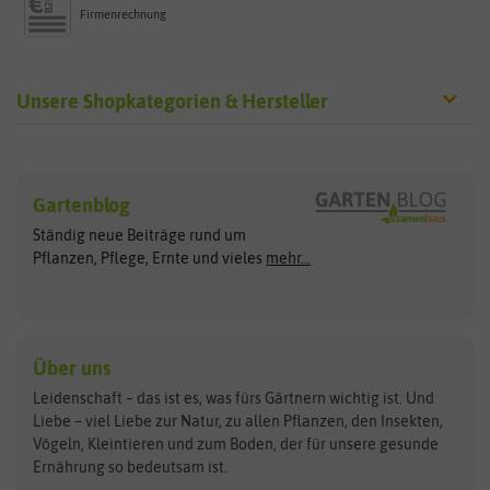
Firmenrechnung
Unsere Shopkategorien & Hersteller
Sämereien
Hersteller
Blumensamen
Gartenblog
Exotische Samen
Arche Noah
Clever Pots
Ständig neue Beiträge rund um
Gemüsesamen
ASB Greenworld
COMPO
Pflanzen, Pflege, Ernte und vieles
mehr...
Gründünger
Keimsprossen
Austrosaat
Culinaris
Kiloware
baza
De Bolster Bio-Samen
Kleintiersaaten
Kräutersamen
Benary
Dobar
Über uns
Loretta-Rasen
Bingenheimer Saatgut
Dürr-Samen
Leidenschaft – das ist es, was fürs Gärtnern wichtig ist. Und
Obstsamen
Liebe – viel Liebe zur Natur, zu allen Pflanzen, den Insekten,
Pilzbrut
BioBalu
elho
Vögeln, Kleintieren und zum Boden, der für unsere gesunde
Rasensamen
Ernährung so bedeutsam ist.
Bionana
Eschenfelder
Steckzwiebeln