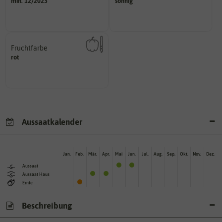
min. 12/2023
sonnig
und Pflanzgut sehr gut keimen
Pflanze? (schattig, halbschattig,
Zeitpunkt, bis zu dem das Saat-
Wie viel Licht benötigt die
Fruchtfarbe
hat.
rot
sie nach dem Reifungsprozess
Die Farbe der reifen Frucht, die
Aussaatkalender
Jan.
Feb.
Mär.
Apr.
Mai
Jun.
Jul.
Aug.
Sep.
Okt.
Nov.
Dez.
Aussaat
Aussaat Haus
Ernte
Beschreibung