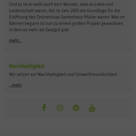
Zimmer & Kübelpflanzen
Und so ist es wohl auch kein Wunder, dass es Liebe und
BIOWOL
Feldsaaten Freudenberger
Kataloge
Leidenschaft waren, die im Jahr 2003 die Grundlage für die
Blumicorn
Fertil
Schnäppchen
Eröffnung des Onlineshops Samenhaus Müller waren. Was im
Kleinen begann ist nun zu einem großen Projekt gewachsen,
Bûten Birds
Flora Elite
Anzucht & Gartenzubehör
in dem es mehr als Saatgut gibt.
Bûten Home
Flora Elite Blumenzwiebeln
mehr...
Anzuchtschalen
Buzzy Seeds
Flora Fantastica
Anzuchttöpfe
Buzzy Gifts
Florex
Folien, Vliese und Netze
Growblocks, Erde & Dünger
Carl Pabst
Nachhaltigkeit
Heizmatte & Heizkabel
Wir setzen auf Nachhaltigkeit und Umweltfreundlichkeit.
Florissa
Hortitops
Kokos-Quelltabletten
Zimmergewächshaus
Flortis
Jansen Zaden
...mehr
FLORTUS
Jiffy
Gemüsesamen
Franchi Sementi
JUB Holland
Bohnen & Erbsen
Frankonia Samen
Kent & Stowe
Gurkensamen
Kohlsamen
Garland
Kiepenkerl
Kürbissamen
Gardissimo
kixx
Lauchsamen