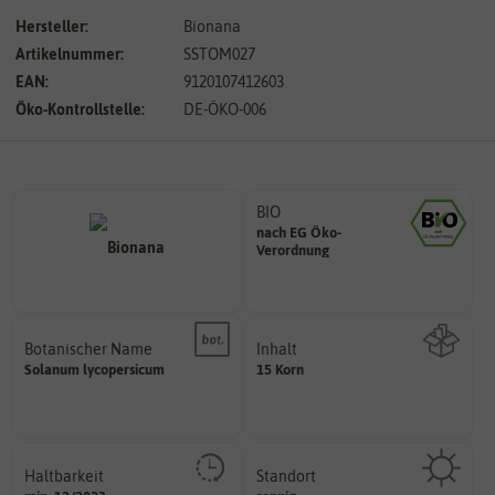
Hersteller:
Bionana
Artikelnummer:
SSTOM027
EAN:
9120107412603
Öko-Kontrollstelle:
DE-ÖKO-006
BIO
nach EG Öko-
Landwirtschaft arbeiten.
Verordnung
den Richtlinien der biologischen
Saatgut aus Betrieben, die nach
Botanischer Name
Inhalt
Bestimmung der Pflanze.
Solanum
lycopersicum
15 Korn
Namen zur eindeutigen
Wie viel ist enthalten
Der botanische (lateinische)
Haltbarkeit
Standort
sollte.
sonnig, vollsonnig)