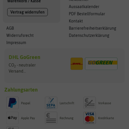
Warenkorb
/
Kasse
Aussaatkalender
Vertrag widerrufen
PDF Bestellformular
Kontakt
AGB
Barrierefreiheitserklärung
Widerrufsrecht
Datenschutzerklärung
Impressum
DHL GoGreen
CO
- neutraler
2
Versand...
Zahlungsarten
Paypal
Lastschrift
Vorkasse
Apple Pay
Rechnung
Kreditkarte