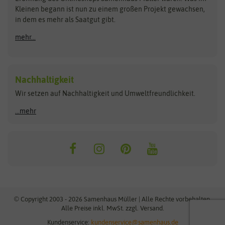
Kleinen begann ist nun zu einem großen Projekt gewachsen,
Bûten Birds
Flora Elite
Anzucht & Gartenzubehör
in dem es mehr als Saatgut gibt.
Bûten Home
Flora Elite Blumenzwiebeln
mehr...
Anzuchtschalen
Buzzy Seeds
Flora Fantastica
Anzuchttöpfe
Buzzy Gifts
Florex
Folien, Vliese und Netze
Growblocks, Erde & Dünger
Carl Pabst
Nachhaltigkeit
Heizmatte & Heizkabel
Wir setzen auf Nachhaltigkeit und Umweltfreundlichkeit.
Florissa
Hortitops
Kokos-Quelltabletten
Zimmergewächshaus
Flortis
Jansen Zaden
...mehr
FLORTUS
Jiffy
Gemüsesamen
Franchi Sementi
JUB Holland
Bohnen & Erbsen
Frankonia Samen
Kent & Stowe
Gurkensamen
Kohlsamen
Garland
Kiepenkerl
Kürbissamen
Gardissimo
kixx
Lauchsamen
© Copyright 2003 - 2026 Samenhaus Müller | Alle Rechte vorbehalten.
Maissamen
Alle Preise inkl. MwSt. zzgl. Versand.
GEVO
Küpper
Möhrensamen
Kundenservice:
kundenservice@samenhaus.de