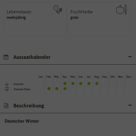
Lebensdauer
Fruchtfarbe
mehrjährig.
hat.
mehrjährig
grün
einjährig, zweijährig oder
sie nach dem Reifungsprozess
Pflanzen werden kategorisiert in:
Die Farbe der reifen Frucht, die
Aussaatkalender
Jan.
Feb.
Mär.
Apr.
Mai
Jun.
Jul.
Aug.
Sep.
Okt.
Nov.
Dez.
Aussaat
Aussaat Haus
Beschreibung
Deutscher Winter