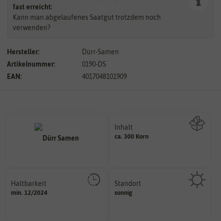
fast erreicht:
Kann man abgelaufenes Saatgut trotzdem noch
verwenden?
Hersteller:
Dürr-Samen
Artikelnummer:
0190-DS
EAN:
4017048101909
Inhalt
ca. 300 Korn
Wie viel ist enthalten
Haltbarkeit
Standort
sollte.
sonnig, vollsonnig)
min. 12/2024
sonnig
und Pflanzgut sehr gut keimen
Pflanze? (schattig, halbschattig,
Zeitpunkt, bis zu dem das Saat-
Wie viel Licht benötigt die