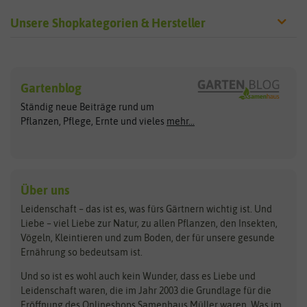
Unsere Shopkategorien & Hersteller
Sämereien
Hersteller
Blumensamen
Gartenblog
Exotische Samen
Arche Noah
Clever Pots
Ständig neue Beiträge rund um
Gemüsesamen
ASB Greenworld
COMPO
Pflanzen, Pflege, Ernte und vieles
mehr...
Gründünger
Keimsprossen
Austrosaat
Culinaris
Kiloware
baza
De Bolster Bio-Samen
Kleintiersaaten
Kräutersamen
Benary
Dobar
Über uns
Loretta-Rasen
Bingenheimer Saatgut
Dürr-Samen
Leidenschaft – das ist es, was fürs Gärtnern wichtig ist. Und
Obstsamen
Liebe – viel Liebe zur Natur, zu allen Pflanzen, den Insekten,
Pilzbrut
BioBalu
elho
Vögeln, Kleintieren und zum Boden, der für unsere gesunde
Rasensamen
Ernährung so bedeutsam ist.
Bionana
Eschenfelder
Steckzwiebeln
Zimmer & Kübelpflanzen
Und so ist es wohl auch kein Wunder, dass es Liebe und
BIOWOL
Feldsaaten Freudenberger
Kataloge
Leidenschaft waren, die im Jahr 2003 die Grundlage für die
Blumicorn
Fertil
Schnäppchen
Eröffnung des Onlineshops Samenhaus Müller waren. Was im