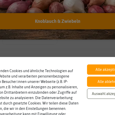
Eigenschaft:
Samenfest
Knoblauch & Zwiebeln
BIO
Landwirtschaft arbeiten.
nach EG Öko-
den Richtlinien der biologischen
Verordnung
Saatgut aus Betrieben, die nach
Alle akzept
enden Cookies und ähnliche Technologien auf
Website und verarbeiten personenbezogene
 Besucher:innen unserer Webseite (z.B. IP-
Alle ableh
 um z.B. Inhalte und Anzeigen zu personalisieren,
n Drittanbietern einzubinden oder Zugriffe auf
Auswahl akze
bsite zu analysieren. Die Datenverarbeitung
rst durch gesetzte Cookies. Wir teilen diese Daten
en, die wir in den Einstellungen benennen.
verarbeitung kann mit Einwilligung oder