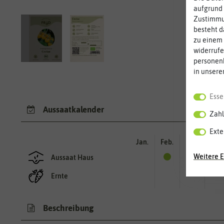
aufgrund 
Zustimmun
besteht d
zu einem 
widerrufe
personen
in unsere
Esse
Aussaatkalender
Zahl
Exte
Jan.
Feb.
Mär.
Apr.
Weitere E
Aussaat Haus
Ernte
Beschreibung