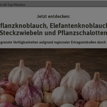
ls 60 Top-Marken
Jetzt entdecken:
Su
flanzknoblauch, Elefantenknoblauc
Steckzwiebeln und Pflanzschalotte
Gartenzubehör
Gründünger & -düngung
Pflanzgut
Keimspros
egrenzte Verfügbarkeiten aufgrund regionaler Ertragseinbußen durch 
Fryd BIO Cocktailtomate Cerise
Hersteller:
Fryd
Artikelnummer:
3000-0070
EAN:
4262391180457
Öko-Kontrollstelle:
DE-ÖKO-006