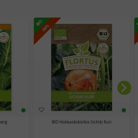
BIO
-50%
werg
BIO Hokkaidokürbis Uchiki Kuri