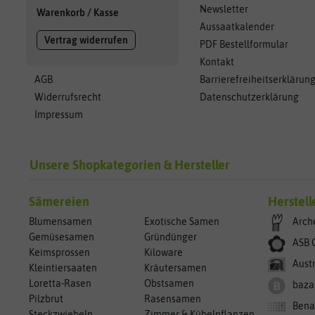
Newsletter
Warenkorb
/
Kasse
Aussaatkalender
Vertrag widerrufen
PDF Bestellformular
Kontakt
AGB
Barrierefreiheitserklärun
Widerrufsrecht
Datenschutzerklärung
Impressum
Unsere Shopkategorien & Hersteller
Sämereien
Herstell
Blumensamen
Exotische Samen
Arch
Gemüsesamen
Gründünger
ASB 
Keimsprossen
Kiloware
Aust
Kleintiersaaten
Kräutersamen
Loretta-Rasen
Obstsamen
baza
Pilzbrut
Rasensamen
Bena
Steckzwiebeln
Zimmer & Kübelpflanzen