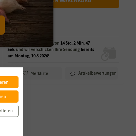
IN DEN WARENKORB
sofort lieferbar
gilt für
15
Stück
am Lager.
Bestellen Sie innerhalb von
14 Std. 2 Min. 46
Sek.
und wir verschicken Ihre Sendung
bereits
am Montag, 10.8.2026!
Artikelbewertungen
Merkliste
ieren
nen
ptieren