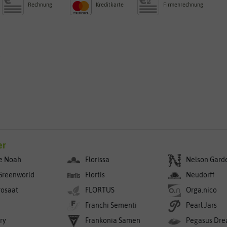
Rechnung
Kreditkarte
Firmenrechnung
g
er
e Noah
Florissa
Nelson Gard
Greenworld
Flortis
Neudorff
rosaat
FLORTUS
Orga.nico
Franchi Sementi
Pearl Jars
ry
Frankonia Samen
Pegasus Dre