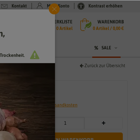
Kontakt
Mein Konto
Kontrast erhöhen
MERKLISTE
WARENKORB
che
0 Artikel
0
Artikel /
0,00 €
h,
n
sen
❤ für Tiere
SALE
Trockenheit.
Zurück zur Übersicht
3,50 €
*
* inkl. 7% MwSt. zzgl.
Versandkosten