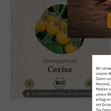
Wir verw
unserer 
Daten von
Adresse),
Medien vo
Zum Vergrößern mit Maus über das Bild fahren
unsere We
erfolgt e
mit Dritt
Die Daten