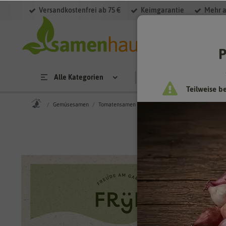
Versandkostenfrei ab 75 €
Keimgarantie
Mehr a
P
Alle Kategorien
Saatgut
Anzucht & 
Teilweise b
Gemüsesamen
Tomatensamen
Fryd BIO Cocktailtomate Cerise