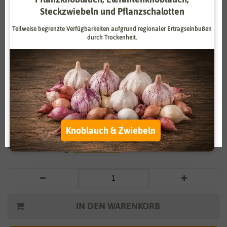
Steckzwiebeln und Pflanzschalotten
Zahlungsdienstleister
Marketing
Teilweise begrenzte Verfügbarkeiten aufgrund regionaler Ertragseinbußen
Externe Medien
Funktional
durch Trockenheit.
Weitere Einstellungen
Vergrößern durch berühren
Alle akzeptieren
BIO Grünkohl Mischung
Alle ablehnen
3,05 €
*
Auswahl akzeptieren
Knoblauch & Zwiebeln
* inkl. 7% MwSt. zzgl.
Versandkosten
IN DEN WARENKORB