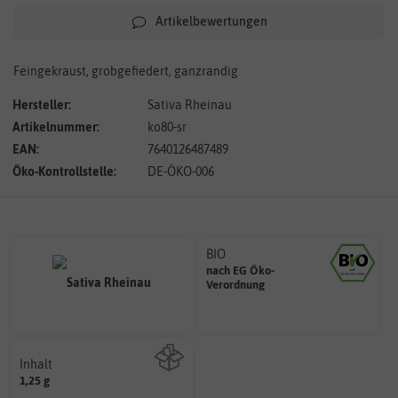
Artikelbewertungen
Feingekraust, grobgefiedert, ganzrandig
Hersteller:
Sativa Rheinau
Artikelnummer:
ko80-sr
EAN:
7640126487489
Öko-Kontrollstelle:
DE-ÖKO-006
BIO
nach EG Öko-
Landwirtschaft arbeiten.
Verordnung
den Richtlinien der biologischen
Saatgut aus Betrieben, die nach
Inhalt
1,25 g
Wie viel ist enthalten