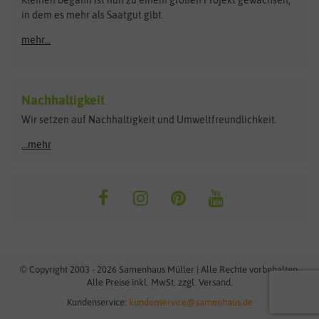
Bûten Birds
Flora Elite
Anzucht & Gartenzubehör
in dem es mehr als Saatgut gibt.
Bûten Home
Flora Elite Blumenzwiebeln
mehr...
Anzuchtschalen
Buzzy Seeds
Flora Fantastica
Anzuchttöpfe
Buzzy Gifts
Florex
Folien, Vliese und Netze
Growblocks, Erde & Dünger
Carl Pabst
Nachhaltigkeit
Heizmatte & Heizkabel
Wir setzen auf Nachhaltigkeit und Umweltfreundlichkeit.
Florissa
Hortitops
Kokos-Quelltabletten
Zimmergewächshaus
Flortis
Jansen Zaden
...mehr
FLORTUS
Jiffy
Gemüsesamen
Franchi Sementi
JUB Holland
Bohnen & Erbsen
Frankonia Samen
Kent & Stowe
Gurkensamen
Kohlsamen
Garland
Kiepenkerl
Kürbissamen
Gardissimo
kixx
Lauchsamen
© Copyright 2003 - 2026 Samenhaus Müller | Alle Rechte vorbehalten.
Maissamen
Alle Preise inkl. MwSt. zzgl. Versand.
GEVO
Küpper
Möhrensamen
Kundenservice:
kundenservice@samenhaus.de
Greenline
Ladbrooke Soil Blockers
Paprikasamen