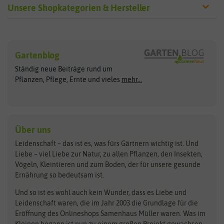
Unsere Shopkategorien & Hersteller
Sämereien
Hersteller
Blumensamen
Gartenblog
Exotische Samen
Arche Noah
Clever Pots
Ständig neue Beiträge rund um
Gemüsesamen
ASB Greenworld
COMPO
Pflanzen, Pflege, Ernte und vieles
mehr...
Gründünger
Keimsprossen
Austrosaat
Culinaris
Kiloware
baza
De Bolster Bio-Samen
Kleintiersaaten
Kräutersamen
Benary
Dobar
Über uns
Loretta-Rasen
Bingenheimer Saatgut
Dürr-Samen
Leidenschaft – das ist es, was fürs Gärtnern wichtig ist. Und
Obstsamen
Liebe – viel Liebe zur Natur, zu allen Pflanzen, den Insekten,
Pilzbrut
BioBalu
elho
Vögeln, Kleintieren und zum Boden, der für unsere gesunde
Rasensamen
Ernährung so bedeutsam ist.
Bionana
Eschenfelder
Steckzwiebeln
Zimmer & Kübelpflanzen
Und so ist es wohl auch kein Wunder, dass es Liebe und
BIOWOL
Feldsaaten Freudenberger
Kataloge
Leidenschaft waren, die im Jahr 2003 die Grundlage für die
Blumicorn
Fertil
Schnäppchen
Eröffnung des Onlineshops Samenhaus Müller waren. Was im
Kleinen begann ist nun zu einem großen Projekt gewachsen,