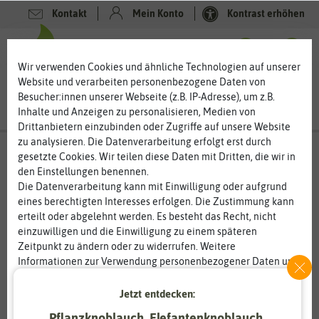
Kontakt
Mein Konto
Kontrast erhöhen
0
0
Wir verwenden Cookies und ähnliche Technologien auf unserer
Website und verarbeiten personenbezogene Daten von
Besucher:innen unserer Webseite (z.B. IP-Adresse), um z.B.
Inhalte und Anzeigen zu personalisieren, Medien von
Drittanbietern einzubinden oder Zugriffe auf unsere Website
zu analysieren. Die Datenverarbeitung erfolgt erst durch
gesetzte Cookies. Wir teilen diese Daten mit Dritten, die wir in
den Einstellungen benennen.
Die Datenverarbeitung kann mit Einwilligung oder aufgrund
eines berechtigten Interesses erfolgen. Die Zustimmung kann
erteilt oder abgelehnt werden. Es besteht das Recht, nicht
einzuwilligen und die Einwilligung zu einem späteren
Zeitpunkt zu ändern oder zu widerrufen. Weitere
Informationen zur Verwendung personenbezogener Daten und
den Diensten erklären wir in unserer
Daten­schutz­erklärung
.
Jetzt entdecken:
Essenziell
Statistik
Pflanzknoblauch, Elefantenknoblauch,