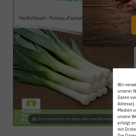
Wir verw
unserer 
Daten von
Adresse),
Medien vo
unsere We
Zum Vergrößern mit Maus über das Bild fahren
erfolgt e
mit Dritt
Die Daten