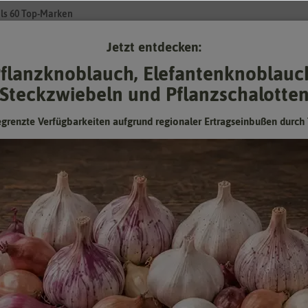
ls 60 Top-Marken
Jetzt entdecken:
Su
flanzknoblauch, Elefantenknoblauc
Steckzwiebeln und Pflanzschalotte
Gartenzubehör
Pflanzgut
Keimsprossen
❤ für Tiere
egrenzte Verfügbarkeiten aufgrund regionaler Ertragseinbußen durch 
2/2026]
BIO Herbstlauch Haldor Ks [MHD
12/2026]
Mindesthaltbarkeitsdatum (MHD) überschritten oder
fast erreicht:
Kann man abgelaufenes Saatgut trotzdem noch