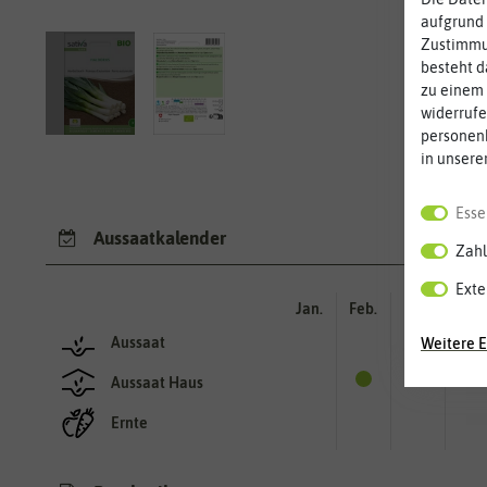
aufgrund 
Zustimmun
besteht d
zu einem 
widerrufe
personen
in unsere
Esse
Aussaatkalender
Zahl
Exte
Jan.
Feb.
Mär.
Apr.
Aussaat
Weitere E
Aussaat Haus
Ernte