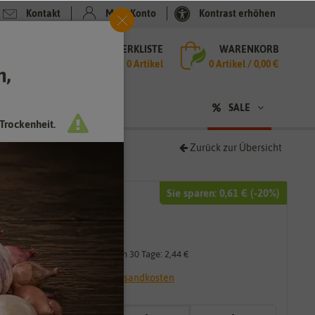
Kontakt
Mein Konto
Kontrast erhöhen
MERKLISTE
WARENKORB
che
0 Artikel
0
Artikel /
0,00 €
h,
n
SALE
Trockenheit.
Zurück zur Übersicht
Sie sparen:
0,61 €
(-
20
%)
3,05 €
2,44 €
*
Niedrigster Preis der letzten 30 Tage:
2,44 €
* inkl. 7% MwSt. zzgl.
Versandkosten