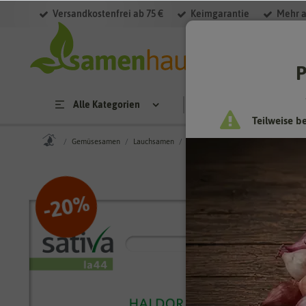
Versandkostenfrei ab 75 €
Keimgarantie
Mehr a
P
Alle Kategorien
Saatgut
Anzucht & 
Teilweise b
Gemüsesamen
Lauchsamen
BIO Herbstlauch Haldor Ks [MHD 1
%
20
-