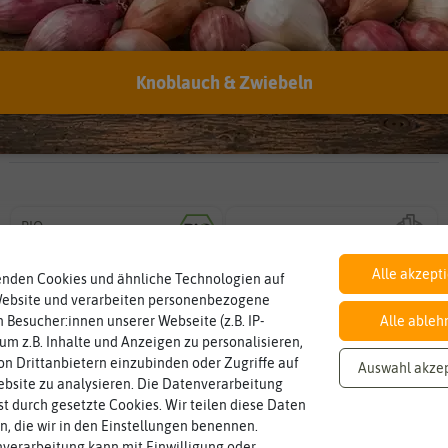
verwenden?
Hersteller:
Sativa Rheinau
Knoblauch & Zwiebeln
Artikelnummer:
la44-sr
EAN:
7640126485539
Öko-Kontrollstelle:
DE-ÖKO-006
BIO
Inhalt
Landwirtschaft arbeiten.
nach EG Öko-
den Richtlinien der biologischen
Wie viel ist enthalten
ca. 390 Korn
Verordnung
Saatgut aus Betrieben, die nach
Alle akzept
enden Cookies und ähnliche Technologien auf
Website und verarbeiten personenbezogene
 Besucher:innen unserer Webseite (z.B. IP-
Alle ableh
Haltbarkeit
sollte.
 um z.B. Inhalte und Anzeigen zu personalisieren,
und Pflanzgut sehr gut keimen
min. 12/2026
n Drittanbietern einzubinden oder Zugriffe auf
Auswahl akze
Zeitpunkt, bis zu dem das Saat-
bsite zu analysieren. Die Datenverarbeitung
rst durch gesetzte Cookies. Wir teilen diese Daten
en, die wir in den Einstellungen benennen.
verarbeitung kann mit Einwilligung oder