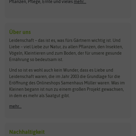
ASB Greenworld
COMPO
Pflanzen, Pflege, Ernte und vieles
mehr...
Gründünger
Keimsprossen
Austrosaat
Culinaris
Kiloware
baza
De Bolster Bio-Samen
Kleintiersaaten
Kräutersamen
Benary
Dobar
Über uns
Loretta-Rasen
Bingenheimer Saatgut
Dürr-Samen
Leidenschaft – das ist es, was fürs Gärtnern wichtig ist. Und
Obstsamen
Liebe – viel Liebe zur Natur, zu allen Pflanzen, den Insekten,
Pilzbrut
BioBalu
elho
Vögeln, Kleintieren und zum Boden, der für unsere gesunde
Rasensamen
Ernährung so bedeutsam ist.
Bionana
Eschenfelder
Steckzwiebeln
Zimmer & Kübelpflanzen
Und so ist es wohl auch kein Wunder, dass es Liebe und
BIOWOL
Feldsaaten Freudenberger
Kataloge
Leidenschaft waren, die im Jahr 2003 die Grundlage für die
Blumicorn
Fertil
Schnäppchen
Eröffnung des Onlineshops Samenhaus Müller waren. Was im
Kleinen begann ist nun zu einem großen Projekt gewachsen,
Bûten Birds
Flora Elite
Anzucht & Gartenzubehör
in dem es mehr als Saatgut gibt.
Bûten Home
Flora Elite Blumenzwiebeln
mehr...
Anzuchtschalen
Buzzy Seeds
Flora Fantastica
Anzuchttöpfe
Buzzy Gifts
Florex
Folien, Vliese und Netze
Growblocks, Erde & Dünger
Carl Pabst
Nachhaltigkeit
Heizmatte & Heizkabel