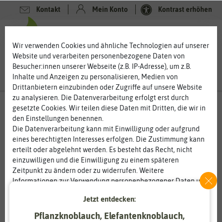
Kontakt
Mein Konto
Kontrast erhöhen
0
0
Wir verwenden Cookies und ähnliche Technologien auf unserer
Website und verarbeiten personenbezogene Daten von
Besucher:innen unserer Webseite (z.B. IP-Adresse), um z.B.
Inhalte und Anzeigen zu personalisieren, Medien von
Drittanbietern einzubinden oder Zugriffe auf unsere Website
zu analysieren. Die Datenverarbeitung erfolgt erst durch
gesetzte Cookies. Wir teilen diese Daten mit Dritten, die wir in
den Einstellungen benennen.
%
50
-
Die Datenverarbeitung kann mit Einwilligung oder aufgrund
eines berechtigten Interesses erfolgen. Die Zustimmung kann
erteilt oder abgelehnt werden. Es besteht das Recht, nicht
einzuwilligen und die Einwilligung zu einem späteren
Zeitpunkt zu ändern oder zu widerrufen. Weitere
Informationen zur Verwendung personenbezogener Daten und
den Diensten erklären wir in unserer
Daten­schutz­erklärung
.
Jetzt entdecken:
Pflanzknoblauch, Elefantenknoblauch,
Essenziell
Statistik