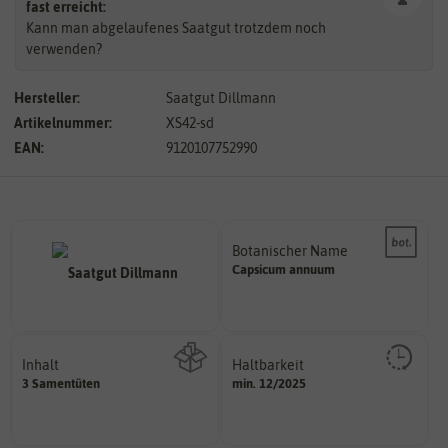
fast erreicht:
Kann man abgelaufenes Saatgut trotzdem noch
verwenden?
Hersteller:
Saatgut Dillmann
Artikelnummer:
XS42-sd
EAN:
9120107752990
Botanischer Name
Bestimmung der Pflanze.
Capsicum
annuum
Namen zur eindeutigen
Der botanische (lateinische)
Inhalt
Haltbarkeit
sollte.
3 Samentüten
min. 12/2025
Wie viel ist enthalten
und Pflanzgut sehr gut keimen
Zeitpunkt, bis zu dem das Saat-