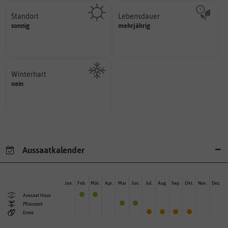
Standort
Lebensdauer
sonnig, vollsonnig)
mehrjährig.
sonnig
mehrjährig
Pflanze? (schattig, halbschattig,
einjährig, zweijährig oder
Wie viel Licht benötigt die
Pflanzen werden kategorisiert in:
Winterhart
nein
Probleme überwintern können.
Pflanzen, die im Freien ohne
Aussaatkalender
Jan.
Feb.
Mär.
Apr.
Mai
Jun.
Jul.
Aug.
Sep.
Okt.
Nov.
Dez.
Aussaat Haus
Pflanzzeit
Ernte