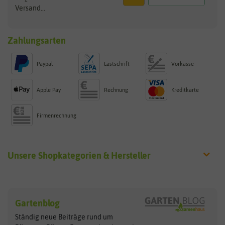
Versand...
Zahlungsarten
Paypal
Lastschrift
Vorkasse
Apple Pay
Rechnung
Kreditkarte
Firmenrechnung
Unsere Shopkategorien & Hersteller
Sämereien
Hersteller
Blumensamen
Gartenblog
Exotische Samen
Arche Noah
Clever Pots
Ständig neue Beiträge rund um
Gemüsesamen