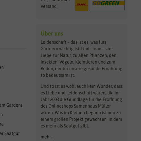
2
Versand...
Über uns
Leidenschaft – das ist es, was fürs
Gärtnern wichtig ist. Und Liebe – viel
Liebe zur Natur, zu allen Pflanzen, den
Insekten, Vögeln, Kleintieren und zum
en
Boden, der für unsere gesunde Ernährung
so bedeutsam ist.
Und so ist es wohl auch kein Wunder, dass
es Liebe und Leidenschaft waren, die im
Jahr 2003 die Grundlage für die Eröffnung
am Gardens
des Onlineshops Samenhaus Müller
waren. Was im Kleinen begann ist nun zu
en
einem großen Projekt gewachsen, in dem
ra
es mehr als Saatgut gibt.
er Saatgut
mehr...