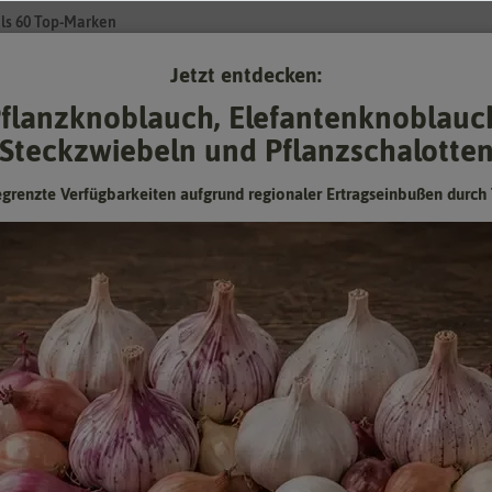
ls 60 Top-Marken
Jetzt entdecken:
Su
flanzknoblauch, Elefantenknoblauc
Steckzwiebeln und Pflanzschalotte
Gartenzubehör
Gründünger & -düngung
Pflanzgut
Keimspros
egrenzte Verfügbarkeiten aufgrund regionaler Ertragseinbußen durch 
Insektenhotel Lavendel
Hersteller:
FLORTUS
Artikelnummer:
2000-2354
EAN:
4251535431944