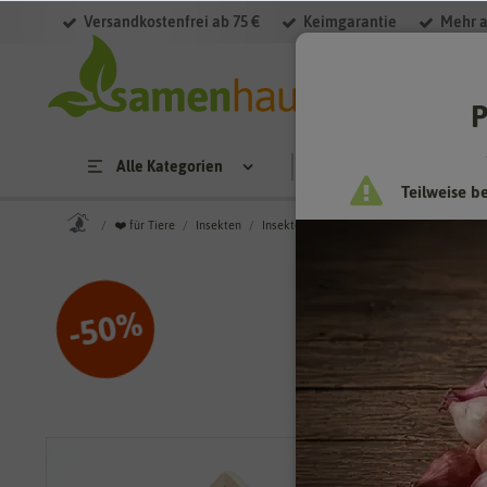
Versandkostenfrei ab 75 €
Keimgarantie
Mehr a
P
Alle Kategorien
Saatgut
Anzucht & 
Teilweise b
❤️ für Tiere
Insekten
Insektenhotels
Insektenhotel Lavendel
%
50
-