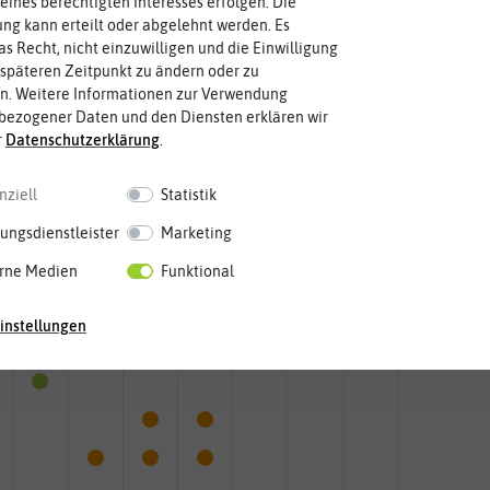
eines berechtigten Interesses erfolgen. Die
g kann erteilt oder abgelehnt werden. Es
Blütenfarbe
as Recht, nicht einzuwilligen und die Einwilligung
auch mehrfarbig sein.
violett
Wie ist die Blüte eingefärbt? Kann
späteren Zeitpunkt zu ändern oder zu
n. Weitere Informationen zur Verwendung
bezogener Daten und den Diensten erklären wir
r
Daten­schutz­erklärung
.
nziell
Statistik
ungsdienstleister
Marketing
rne Medien
Funktional
Mai
Jun.
Jul.
Aug.
Sep.
Okt.
Nov.
Dez.
instellungen