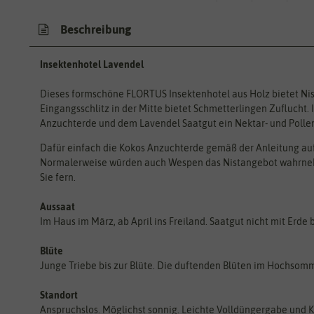
Beschreibung
Insektenhotel Lavendel
Dieses formschöne FLORTUS Insektenhotel aus Holz bietet Nist
Eingangsschlitz in der Mitte bietet Schmetterlingen Zuflucht
Anzuchterde und dem Lavendel Saatgut ein Nektar- und Polle
Dafür einfach die Kokos Anzuchterde gemäß der Anleitung au
Normalerweise würden auch Wespen das Nistangebot wahrnehm
Sie fern.
Aussaat
Im Haus im März, ab April ins Freiland. Saatgut nicht mit Erde
Blüte
Junge Triebe bis zur Blüte. Die duftenden Blüten im Hochsomm
Standort
Anspruchslos. Möglichst sonnig. Leichte Volldüngergabe und