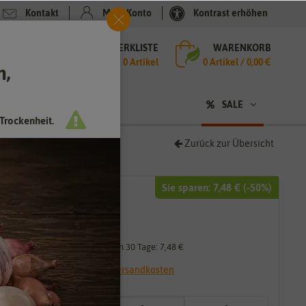
Kontakt
Mein Konto
Kontrast erhöhen
MERKLISTE
WARENKORB
che
0 Artikel
0
Artikel /
0,00 €
h,
n
sen
❤ für Tiere
SALE
Trockenheit.
Zurück zur Übersicht
Sie sparen:
7,48 €
(-
50
%)
14,95 €
7,48 €
*
Niedrigster Preis der letzten 30 Tage:
7,48 €
* inkl. 19% MwSt. zzgl.
Versandkosten