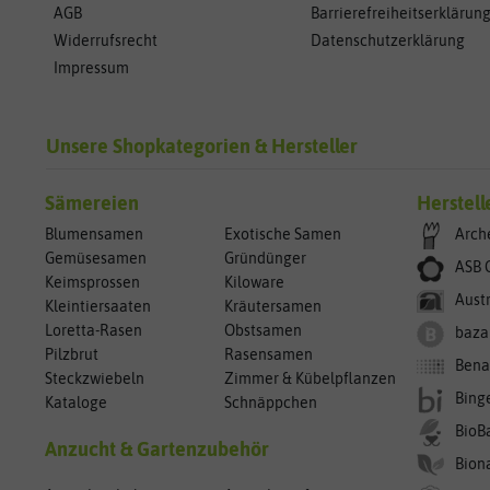
AGB
Barrierefreiheitserklärun
Widerrufsrecht
Datenschutzerklärung
Impressum
Unsere Shopkategorien & Hersteller
Sämereien
Herstell
Blumensamen
Exotische Samen
Arch
Gemüsesamen
Gründünger
ASB 
Keimsprossen
Kiloware
Aust
Kleintiersaaten
Kräutersamen
Loretta-Rasen
Obstsamen
baza
Pilzbrut
Rasensamen
Bena
Steckzwiebeln
Zimmer & Kübelpflanzen
Bing
Kataloge
Schnäppchen
BioB
Anzucht & Gartenzubehör
Bion