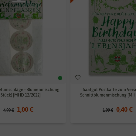
iefumschläge - Blumenmischung
Saatgut Postkarte zum Vers
3 Stück) [MHD 12/2022]
Schnittblumenmischung [MHD
1,00 €
0,40 €
4,99 €
1,99 €