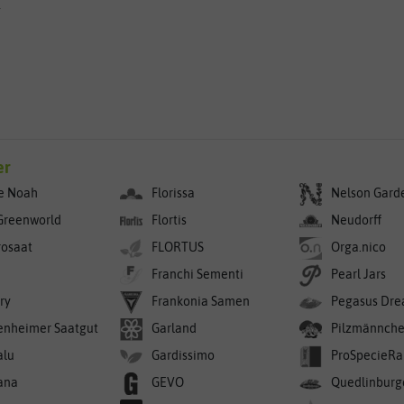
g
er
e Noah
Florissa
Nelson Gard
Greenworld
Flortis
Neudorff
rosaat
FLORTUS
Orga.nico
Franchi Sementi
Pearl Jars
ry
Frankonia Samen
Pegasus Dre
enheimer Saatgut
Garland
Pilzmännch
alu
Gardissimo
ProSpecieRa
ana
GEVO
Quedlinburg