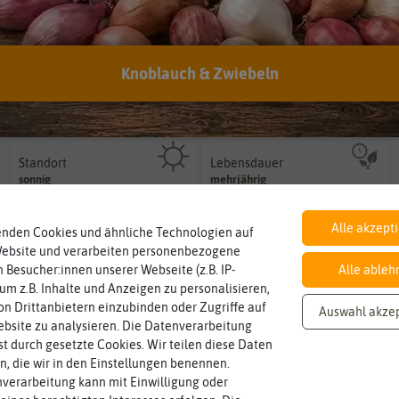
Knoblauch & Zwiebeln
Botanischer Name
Inhalt
Bestimmung der Pflanze.
Namen zur eindeutigen
Wie viel ist enthalten
Lavandula
angustifolia
1x Insektenhotel, 1 l Anzuchterde,
Der botanische (lateinische)
Samen
Standort
Lebensdauer
sonnig, vollsonnig)
mehrjährig.
Pflanze? (schattig, halbschattig,
einjährig, zweijährig oder
sonnig
mehrjährig
Wie viel Licht benötigt die
Pflanzen werden kategorisiert in:
Alle akzept
enden Cookies und ähnliche Technologien auf
Website und verarbeiten personenbezogene
Winterhart
Pflanzabstand
Probleme überwintern können.
Pflanzen voneinander haben?
ja
30 cm
 Besucher:innen unserer Webseite (z.B. IP-
Alle ableh
Pflanzen, die im Freien ohne
Welchen Abstand sollten die
 um z.B. Inhalte und Anzeigen zu personalisieren,
n Drittanbietern einzubinden oder Zugriffe auf
Auswahl akze
bsite zu analysieren. Die Datenverarbeitung
Reihenabstand
Wuchshöhe
haben?
Größe erreichen.
rst durch gesetzte Cookies. Wir teilen diese Daten
Reihen der Pflanzen voneinander
unter Idealumständen diese
25-30 cm
30-80 cm
en, die wir in den Einstellungen benennen.
Welchen Abstand sollten die
Die ausgewachsene Pflanze kann
verarbeitung kann mit Einwilligung oder