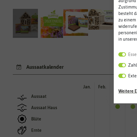
aufgrund 
Zustimmun
besteht d
zu einem 
widerrufe
personen
in unsere
Esse
Zahl
Aussaatkalender
Exte
Jan.
Feb.
Mär.
Apr.
Weitere E
Aussaat
Aussaat Haus
Blüte
Ernte