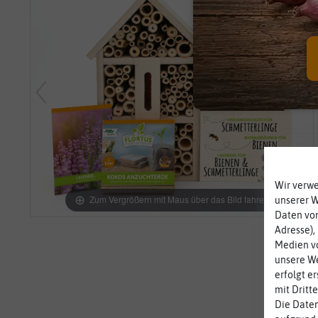
Wir verw
Zum Vergrößern mit Maus über das Bild fahren
unserer 
Daten von
Adresse),
Medien vo
unsere We
erfolgt e
mit Dritt
Die Daten