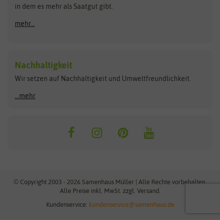
Anzucht & Gartenzubehör
in dem es mehr als Saatgut gibt.
Bûten Home
Flora Elite Blumenzwiebeln
mehr...
Anzuchtschalen
Buzzy Seeds
Flora Fantastica
Anzuchttöpfe
Buzzy Gifts
Florex
Folien, Vliese und Netze
Growblocks, Erde & Dünger
Carl Pabst
Nachhaltigkeit
Heizmatte & Heizkabel
Wir setzen auf Nachhaltigkeit und Umweltfreundlichkeit.
Florissa
Hortitops
Kokos-Quelltabletten
Zimmergewächshaus
Flortis
Jansen Zaden
...mehr
FLORTUS
Jiffy
Gemüsesamen
Franchi Sementi
JUB Holland
Bohnen & Erbsen
Frankonia Samen
Kent & Stowe
Gurkensamen
Kohlsamen
Garland
Kiepenkerl
Kürbissamen
Gardissimo
kixx
Lauchsamen
© Copyright 2003 - 2026 Samenhaus Müller | Alle Rechte vorbehalten.
Maissamen
Alle Preise inkl. MwSt. zzgl. Versand.
GEVO
Küpper
Möhrensamen
Kundenservice:
kundenservice@samenhaus.de
Greenline
Ladbrooke Soil Blockers
Paprikasamen
Radieschensamen