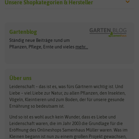
Unsere Shopkategorien & Hersteller
Sämereien
Hersteller
Blumensamen
Gartenblog
Exotische Samen
Arche Noah
Clever Pots
Ständig neue Beiträge rund um
Gemüsesamen
ASB Greenworld
COMPO
Pflanzen, Pflege, Ernte und vieles
mehr...
Gründünger
Keimsprossen
Austrosaat
Culinaris
Kiloware
baza
De Bolster Bio-Samen
Kleintiersaaten
Kräutersamen
Benary
Dobar
Über uns
Loretta-Rasen
Bingenheimer Saatgut
Dürr-Samen
Leidenschaft – das ist es, was fürs Gärtnern wichtig ist. Und
Obstsamen
Liebe – viel Liebe zur Natur, zu allen Pflanzen, den Insekten,
Pilzbrut
BioBalu
elho
Vögeln, Kleintieren und zum Boden, der für unsere gesunde
Rasensamen
Ernährung so bedeutsam ist.
Bionana
Eschenfelder
Steckzwiebeln
Zimmer & Kübelpflanzen
Und so ist es wohl auch kein Wunder, dass es Liebe und
BIOWOL
Feldsaaten Freudenberger
Kataloge
Leidenschaft waren, die im Jahr 2003 die Grundlage für die
Blumicorn
Fertil
Schnäppchen
Eröffnung des Onlineshops Samenhaus Müller waren. Was im
Kleinen begann ist nun zu einem großen Projekt gewachsen,
Bûten Birds
Flora Elite