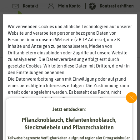
Kontakt
Mein Konto
Kontrast erhöhen
0
0
Wir verwenden Cookies und ähnliche Technologien auf unserer
Website und verarbeiten personenbezogene Daten von
Besucher:innen unserer Webseite (z.B. IP-Adresse), um z.B.
Inhalte und Anzeigen zu personalisieren, Medien von
Drittanbietern einzubinden oder Zugriffe auf unsere Website
zu analysieren. Die Datenverarbeitung erfolgt erst durch
gesetzte Cookies. Wir teilen diese Daten mit Dritten, die wir in
den Einstellungen benennen.
Die Datenverarbeitung kann mit Einwilligung oder aufgrund
eines berechtigten Interesses erfolgen. Die Zustimmung kann
erteilt oder abgelehnt werden. Es besteht das Recht, nicht
einzuwilligen und die Einwilligung zu einem späteren
Zeitpunkt zu ändern oder zu widerrufen. Weitere
Jetzt entdecken:
Informationen zur Verwendung personenbezogener Daten und
den Diensten erklären wir in unserer
Daten­schutz­erklärung
.
Pflanzknoblauch, Elefantenknoblauch,
Steckzwiebeln und Pflanzschalotten
Essenziell
Statistik
Teilweise begrenzte Verfügbarkeiten aufgrund regionaler Ertragseinbußen