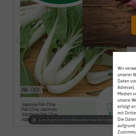
Wir verw
unserer 
Daten von
Adresse),
Medien vo
unsere We
erfolgt e
mit Dritt
Die Daten
Zum Vergrößern mit Maus über das Bild fahren
aufgrund 
Zustimmun