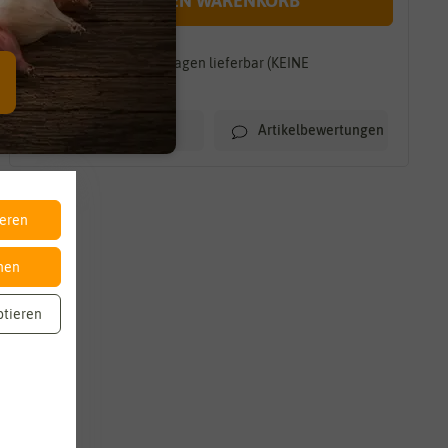
IN DEN WARENKORB
Innerhalb von 7-10 Tagen lieferbar (KEINE
TEILLIEFERUNG)
Artikelbewertungen
Merkliste
ieren
nen
ptieren