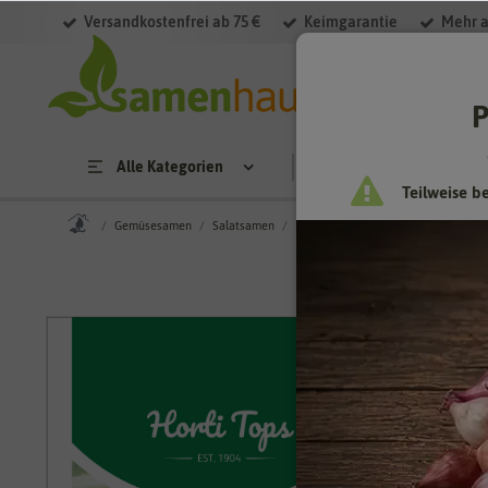
Versandkostenfrei ab 75 €
Keimgarantie
Mehr a
P
Alle Kategorien
Saatgut
Anzucht & 
Teilweise b
Gemüsesamen
Salatsamen
Pak Choisamen
Japanischer Pak