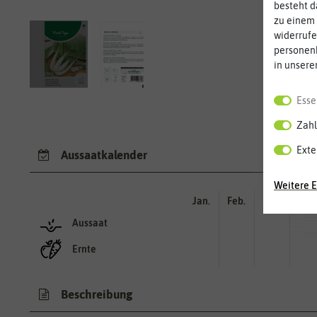
besteht d
zu einem 
widerrufe
personen
in unsere
Esse
Zahl
Exte
Aussaatkalender
Weitere E
Jan.
Feb.
Mär.
Apr.
Aussaat
Ernte
Beschreibung