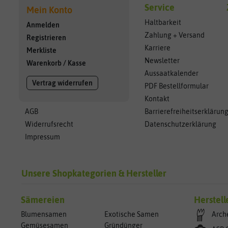
Service
Mein Konto
Haltbarkeit
Anmelden
Zahlung + Versand
Registrieren
Karriere
Merkliste
Newsletter
Warenkorb
/
Kasse
Aussaatkalender
Vertrag widerrufen
PDF Bestellformular
Kontakt
AGB
Barrierefreiheitserklärun
Widerrufsrecht
Datenschutzerklärung
Impressum
Unsere Shopkategorien & Hersteller
Sämereien
Herstell
Blumensamen
Exotische Samen
Arch
Gemüsesamen
Gründünger