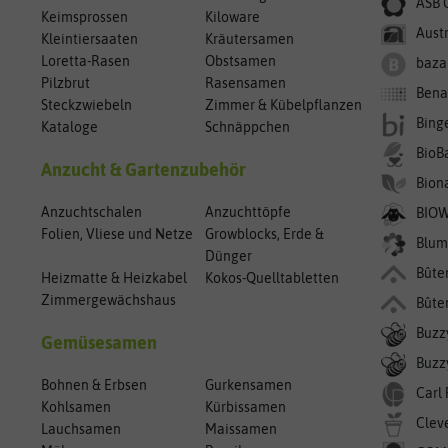
ASB 
Keimsprossen
Kiloware
Aust
Kleintiersaaten
Kräutersamen
Loretta-Rasen
Obstsamen
baza
Pilzbrut
Rasensamen
Bena
Steckzwiebeln
Zimmer & Kübelpflanzen
Bing
Kataloge
Schnäppchen
BioB
Anzucht & Gartenzubehör
Bion
Anzuchtschalen
Anzuchttöpfe
BIO
Folien, Vliese und Netze
Growblocks, Erde &
Blum
Dünger
Bûte
Heizmatte & Heizkabel
Kokos-Quelltabletten
Zimmergewächshaus
Bûte
Buzz
Gemüsesamen
Buzzy
Bohnen & Erbsen
Gurkensamen
Carl
Kohlsamen
Kürbissamen
Clev
Lauchsamen
Maissamen