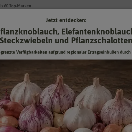
ls 60 Top-Marken
Jetzt entdecken:
Su
flanzknoblauch, Elefantenknoblauc
Steckzwiebeln und Pflanzschalotte
Gartenzubehör
Pflanzgut
Keimsprossen
❤ für Tiere
egrenzte Verfügbarkeiten aufgrund regionaler Ertragseinbußen durch 
-Choy
Japanischer Pak-Choy
Hersteller:
Hortitops
Artikelnummer:
12267-ht
EAN:
8711117226703