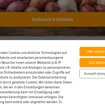
Inhalt
Knoblauch & Zwiebeln
Wie viel ist enthalten
1 g
Alle akzept
enden Cookies und ähnliche Technologien auf
Website und verarbeiten personenbezogene
 Besucher:innen unserer Webseite (z.B. IP-
Alle ableh
 um z.B. Inhalte und Anzeigen zu personalisieren,
n Drittanbietern einzubinden oder Zugriffe auf
Auswahl akze
bsite zu analysieren. Die Datenverarbeitung
rst durch gesetzte Cookies. Wir teilen diese Daten
en, die wir in den Einstellungen benennen.
verarbeitung kann mit Einwilligung oder
eines berechtigten Interesses erfolgen. Die
g kann erteilt oder abgelehnt werden. Es