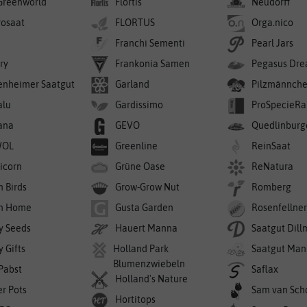
Greenworld
Flortis
Neudorff
rosaat
FLORTUS
Orga.nico
Franchi Sementi
Pearl Jars
ry
Frankonia Samen
Pegasus Dre
enheimer Saatgut
Garland
Pilzmännch
alu
Gardissimo
ProSpecieRa
ana
GEVO
Quedlinburg
WOL
Greenline
ReinSaat
icorn
Grüne Oase
ReNatura
n Birds
Grow-Grow Nut
Romberg
n Home
Gusta Garden
Rosenfellne
y Seeds
Hauert Manna
Saatgut Dil
 Gifts
Holland Park
Saatgut Man
Blumenzwiebeln
 Pabst
Saflax
Holland's Nature
er Pots
Sam van Sch
Hortitops