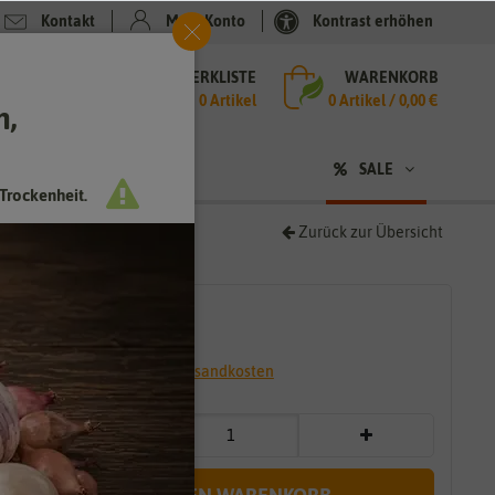
Kontakt
Mein Konto
Kontrast erhöhen
MERKLISTE
WARENKORB
che
0 Artikel
0
Artikel /
0,00 €
h,
n
SALE
Trockenheit.
Zurück zur Übersicht
2,19 €
*
* inkl. 7% MwSt. zzgl.
Versandkosten