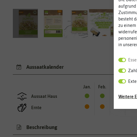
aufgrund 
Zustimmun
besteht d
zu einem 
widerrufe
personen
in unsere
Esse
Aussaatkalender
Zahl
Exte
Jan.
Feb.
Mär.
Apr.
Aussaat Haus
Weitere E
Ernte
Beschreibung