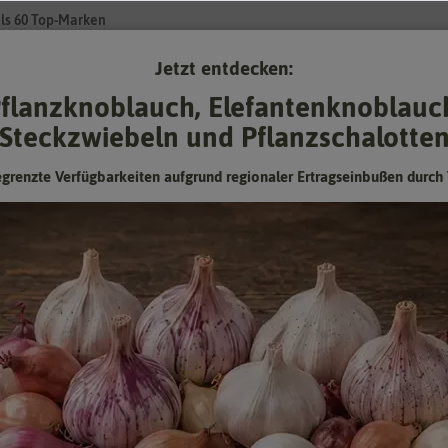
ls 60 Top-Marken
Jetzt entdecken:
Su
flanzknoblauch, Elefantenknoblauc
Steckzwiebeln und Pflanzschalotte
Gartenzubehör
Gründünger & -düngung
Pflanzgut
Keimspros
egrenzte Verfügbarkeiten aufgrund regionaler Ertragseinbußen durch 
BIO Keimsprossen Alfalfa
Herb-frischer Geschmack
Hersteller:
FLORTUS
Artikelnummer:
2000-0211-50g