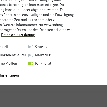
Die Farbe der reifen Frucht, die
Die ausgewachsene Pflanze kann
eines berechtigten Interesses erfolgen. Die
g kann erteilt oder abgelehnt werden. Es
as Recht, nicht einzuwilligen und die Einwilligung
späteren Zeitpunkt zu ändern oder zu
n. Weitere Informationen zur Verwendung
bezogener Daten und den Diensten erklären wir
r
Daten­schutz­erklärung
.
nziell
Statistik
ungsdienstleister
Marketing
rne Medien
Funktional
Mai
Jun.
Jul.
Aug.
Sep.
Okt.
Nov.
Dez.
instellungen