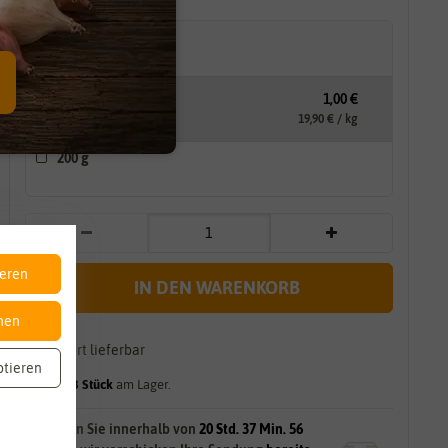
Bitte Menge wählen
50 g
1,00 €
19,90 € / kg
200 g
ieren
IN DEN WARENKORB
nen
sofort lieferbar
ptieren
gilt für
53
Stück
am Lager.
Bestellen Sie innerhalb von
20 Std. 37 Min. 54