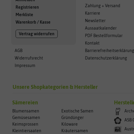
Zahlung + Versand
Registrieren
Karriere
Merkliste
Newsletter
Warenkorb
/
Kasse
Aussaatkalender
Vertrag widerrufen
PDF Bestellformular
Kontakt
AGB
Barrierefreiheitserklärun
Widerrufsrecht
Datenschutzerklärung
Impressum
Unsere Shopkategorien & Hersteller
Sämereien
Herstell
Blumensamen
Exotische Samen
Arch
Gemüsesamen
Gründünger
ASB 
Keimsprossen
Kiloware
Aust
Kleintiersaaten
Kräutersamen