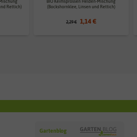
-Mischung
BIO Keimsprossen Helden-Mischung
und Rettich)
(Bockshornklee, Linsen und Rettich)
1,14 €
2,29 €
Gartenblog