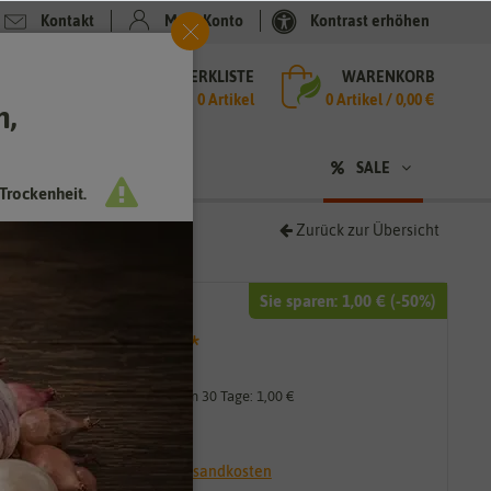
Kontakt
Mein Konto
Kontrast erhöhen
MERKLISTE
WARENKORB
che
0 Artikel
0
Artikel /
0,00 €
h,
n
sen
❤ für Tiere
SALE
Trockenheit.
Zurück zur Übersicht
Sie sparen:
1,00 €
(-
50
%)
1,99 €
ab
1,00 €
*
Niedrigster Preis der letzten 30 Tage:
1,00 €
19,90 € / kg
* inkl. 7% MwSt. zzgl.
Versandkosten