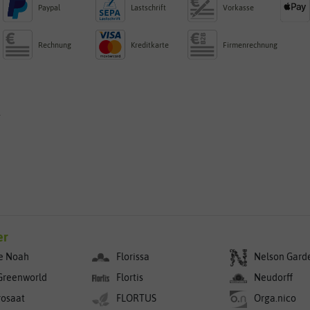
Paypal
Lastschrift
Vorkasse
Rechnung
Kreditkarte
Firmenrechnung
g
er
e Noah
Florissa
Nelson Gard
Greenworld
Flortis
Neudorff
rosaat
FLORTUS
Orga.nico