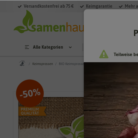
Versandkostenfrei ab 75 €
Keimgarantie
Mehr a
P
Alle Kategorien
Saatgut
Anzucht & 
Teilweise b
Keimsprossen
BIO Keimsprossen Alfalfa
%
50
-