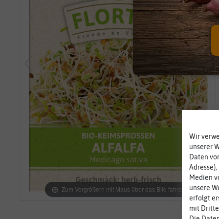
Wir verw
unserer 
Daten von
Adresse),
Medien vo
unsere We
Zum Vergrößern mit Maus über das Bild fahren
erfolgt e
mit Dritt
Die Daten