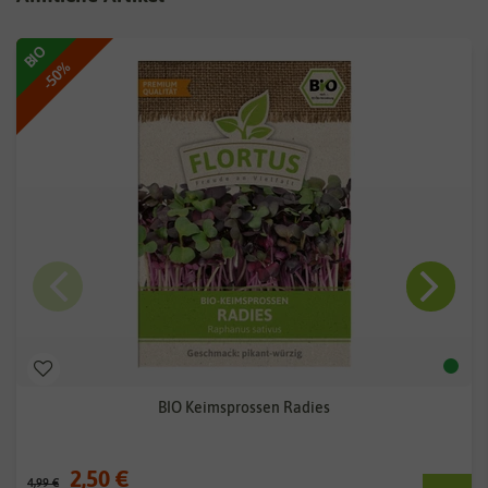
BIO
-50%
BIO Keimsprossen Radies
2,50 €
4,99 €