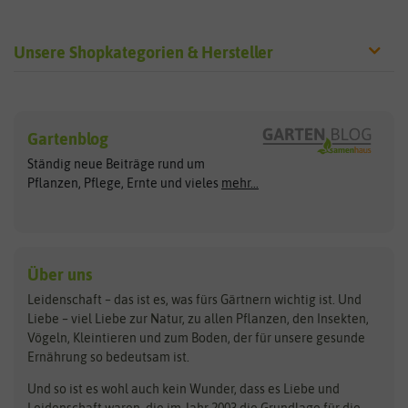
Unsere Shopkategorien & Hersteller
Sämereien
Hersteller
Blumensamen
Gartenblog
Exotische Samen
Arche Noah
Clever Pots
Ständig neue Beiträge rund um
Gemüsesamen
ASB Greenworld
COMPO
Pflanzen, Pflege, Ernte und vieles
mehr...
Gründünger
Keimsprossen
Austrosaat
Culinaris
Kiloware
baza
De Bolster Bio-Samen
Kleintiersaaten
Kräutersamen
Benary
Dobar
Über uns
Loretta-Rasen
Bingenheimer Saatgut
Dürr-Samen
Leidenschaft – das ist es, was fürs Gärtnern wichtig ist. Und
Obstsamen
Liebe – viel Liebe zur Natur, zu allen Pflanzen, den Insekten,
Pilzbrut
BioBalu
elho
Vögeln, Kleintieren und zum Boden, der für unsere gesunde
Rasensamen
Ernährung so bedeutsam ist.
Bionana
Eschenfelder
Steckzwiebeln
Zimmer & Kübelpflanzen
Und so ist es wohl auch kein Wunder, dass es Liebe und
BIOWOL
Feldsaaten Freudenberger
Kataloge