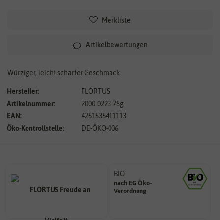
Merkliste
Artikelbewertungen
Würziger, leicht scharfer Geschmack
Hersteller:
FLORTUS
Artikelnummer:
2000-0223-75g
EAN:
4251535411113
Öko-Kontrollstelle:
DE-ÖKO-006
BIO
nach EG Öko-
Landwirtschaft arbeiten.
Verordnung
den Richtlinien der biologischen
Saatgut aus Betrieben, die nach