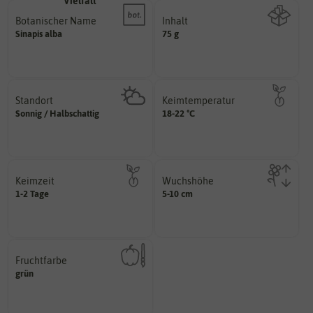
Botanischer Name
Inhalt
Bestimmung der Pflanze.
Sinapis
alba
75 g
Namen zur eindeutigen
Wie viel ist enthalten
Der botanische (lateinische)
Standort
Keimtemperatur
sonnig, vollsonnig)
am idealsten?
Sonnig / Halbschattig
18-22 °C
Pflanze? (schattig, halbschattig,
für die Keimung des Samenkorns
Wie viel Licht benötigt die
Welcher Temperatur­bereich ist
Keimzeit
Wuchshöhe
erste Keimblattpaar zeigt?
diese Größe erreichen.
1-2 Tage
5-10 cm
unter Idealbedingungen das
kann unter Idealumständen
Wie lange dauert es, bis sich
Die ausgewachsene Pflanze
Fruchtfarbe
hat.
grün
sie nach dem Reifungsprozess
Die Farbe der reifen Frucht, die