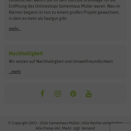
Leidenschaft waren, die im Jahr 2003 die Grundlage für die
Blumicorn
Fertil
Schnäppchen
Eröffnung des Onlineshops Samenhaus Müller waren. Was im
Kleinen begann ist nun zu einem großen Projekt gewachsen,
Bûten Birds
Flora Elite
Anzucht & Gartenzubehör
in dem es mehr als Saatgut gibt.
Bûten Home
Flora Elite Blumenzwiebeln
mehr...
Anzuchtschalen
Buzzy Seeds
Flora Fantastica
Anzuchttöpfe
Buzzy Gifts
Florex
Folien, Vliese und Netze
Growblocks, Erde & Dünger
Carl Pabst
Nachhaltigkeit
Heizmatte & Heizkabel
Wir setzen auf Nachhaltigkeit und Umweltfreundlichkeit.
Florissa
Hortitops
Kokos-Quelltabletten
Zimmergewächshaus
Flortis
Jansen Zaden
...mehr
FLORTUS
Jiffy
Gemüsesamen
Franchi Sementi
JUB Holland
Bohnen & Erbsen
Frankonia Samen
Kent & Stowe
Gurkensamen
Kohlsamen
Garland
Kiepenkerl
Kürbissamen
Gardissimo
kixx
Lauchsamen
© Copyright 2003 - 2026 Samenhaus Müller | Alle Rechte vorbehalten.
Maissamen
Alle Preise inkl. MwSt. zzgl. Versand.
GEVO
Küpper