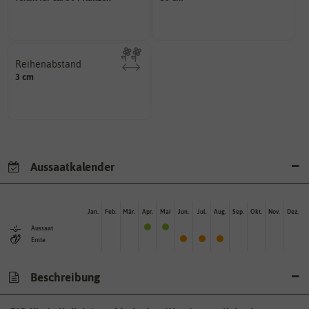
Wie viel ist enthalten
Welchen Abstand sollten die
Reihenabstand
voneinander haben?
3 cm
Reihen der Pflanzen
Welchen Abstand sollten die
Aussaatkalender
Jan.
Feb.
Mär.
Apr.
Mai
Jun.
Jul.
Aug.
Sep.
Okt.
Nov.
Dez.
Aussaat
Ernte
Beschreibung