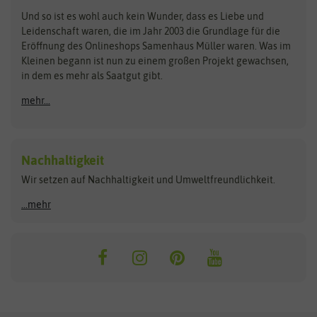
Zimmer & Kübelpflanzen
Und so ist es wohl auch kein Wunder, dass es Liebe und
BIOWOL
Feldsaaten Freudenberger
Kataloge
Leidenschaft waren, die im Jahr 2003 die Grundlage für die
Blumicorn
Fertil
Schnäppchen
Eröffnung des Onlineshops Samenhaus Müller waren. Was im
Kleinen begann ist nun zu einem großen Projekt gewachsen,
Bûten Birds
Flora Elite
Anzucht & Gartenzubehör
in dem es mehr als Saatgut gibt.
Bûten Home
Flora Elite Blumenzwiebeln
mehr...
Anzuchtschalen
Buzzy Seeds
Flora Fantastica
Anzuchttöpfe
Buzzy Gifts
Florex
Folien, Vliese und Netze
Growblocks, Erde & Dünger
Carl Pabst
Nachhaltigkeit
Heizmatte & Heizkabel
Wir setzen auf Nachhaltigkeit und Umweltfreundlichkeit.
Florissa
Hortitops
Kokos-Quelltabletten
Zimmergewächshaus
Flortis
Jansen Zaden
...mehr
FLORTUS
Jiffy
Gemüsesamen
Franchi Sementi
JUB Holland
Bohnen & Erbsen
Frankonia Samen
Kent & Stowe
Gurkensamen
Kohlsamen
Garland
Kiepenkerl
Kürbissamen