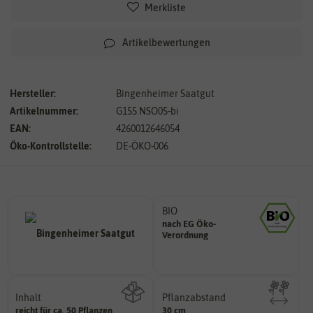
Merkliste
Artikelbewertungen
Hersteller:
Bingenheimer Saatgut
Artikelnummer:
G155 NSO05-bi
EAN:
4260012646054
Öko-Kontrollstelle:
DE-ÖKO-006
BIO
nach EG Öko-
Landwirtschaft arbeiten.
Verordnung
den Richtlinien der biologischen
Saatgut aus Betrieben, die nach
Inhalt
Pflanzabstand
reicht für ca. 50 Pflanzen
30 cm
Pflanzen voneinander haben?