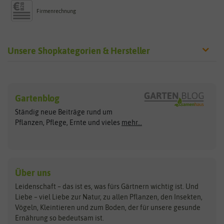
Firmenrechnung
Unsere Shopkategorien & Hersteller
Sämereien
Hersteller
Blumensamen
Gartenblog
Exotische Samen
Arche Noah
Clever Pots
Ständig neue Beiträge rund um
Gemüsesamen
ASB Greenworld
COMPO
Pflanzen, Pflege, Ernte und vieles
mehr...
Gründünger
Keimsprossen
Austrosaat
Culinaris
Kiloware
baza
De Bolster Bio-Samen
Kleintiersaaten
Kräutersamen
Benary
Dobar
Über uns
Loretta-Rasen
Bingenheimer Saatgut
Dürr-Samen
Leidenschaft – das ist es, was fürs Gärtnern wichtig ist. Und
Obstsamen
Liebe – viel Liebe zur Natur, zu allen Pflanzen, den Insekten,
Pilzbrut
BioBalu
elho
Vögeln, Kleintieren und zum Boden, der für unsere gesunde
Rasensamen
Ernährung so bedeutsam ist.
Bionana
Eschenfelder
Steckzwiebeln