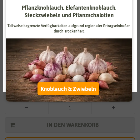
Pflanzknoblauch, Elefantenknoblauch,
Zahlungsdienstleister
Marketing
Steckzwiebeln und Pflanzschalotten
Externe Medien
Funktional
Teilweise begrenzte Verfügbarkeiten aufgrund regionaler Ertragseinbußen
durch Trockenheit.
Weitere Einstellungen
Vergrößern durch berühren
Alle akzeptieren
Bio-Gartenkresse einfach
Alle ablehnen
2,79 €
*
Auswahl akzeptieren
Knoblauch & Zwiebeln
* inkl. 7% MwSt. zzgl.
Versandkosten
IN DEN WARENKORB