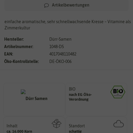
Artikelbewertungen
einfache aromatische, sehr schnellwachsende Kresse – Vitamine als
Zimmerkultur
Hersteller:
Dürr-Samen
Artikelnummer:
1048-DS
EAN:
4017048110482
Öko-Kontrollstelle:
DE-ÖKO-006
BIO
nach EG Öko-
Landwirtschaft arbeiten.
Verordnung
den Richtlinien der biologischen
Saatgut aus Betrieben, die nach
Inhalt
Standort
sonnig, vollsonnig)
ca. 16.000 Korn
schattig