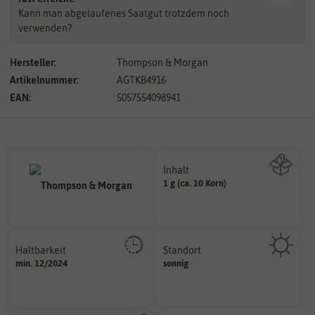
Kann man abgelaufenes Saatgut trotzdem noch
verwenden?
Hersteller:
Thompson & Morgan
Artikelnummer:
AGTKB4916
EAN:
5057554098941
Inhalt
1 g (ca. 10 Korn)
Wie viel ist enthalten
Haltbarkeit
Standort
sollte.
sonnig, vollsonnig)
min. 12/2024
sonnig
und Pflanzgut sehr gut keimen
Pflanze? (schattig, halbschattig,
Zeitpunkt, bis zu dem das Saat-
Wie viel Licht benötigt die