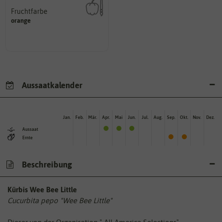
Fruchtfarbe
hat.
orange
sie nach dem Reifungsprozess
Die Farbe der reifen Frucht, die
Aussaatkalender
Jan.
Feb.
Mär.
Apr.
Mai
Jun.
Jul.
Aug.
Sep.
Okt.
Nov.
Dez.
Aussaat
Ernte
Beschreibung
Kürbis Wee Bee Little
Cucurbita pepo "Wee Bee Little"