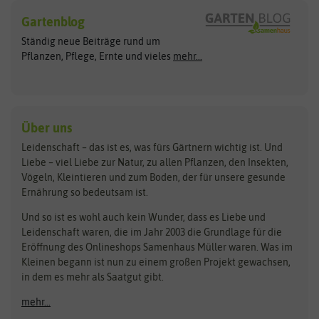
Hersteller
Blumensamen
Gartenblog
Exotische Samen
Arche Noah
Clever Pots
Ständig neue Beiträge rund um
Gemüsesamen
ASB Greenworld
COMPO
Pflanzen, Pflege, Ernte und vieles
mehr...
Gründünger
Keimsprossen
Austrosaat
Culinaris
Kiloware
baza
De Bolster Bio-Samen
Kleintiersaaten
Kräutersamen
Benary
Dobar
Über uns
Loretta-Rasen
Bingenheimer Saatgut
Dürr-Samen
Leidenschaft – das ist es, was fürs Gärtnern wichtig ist. Und
Obstsamen
Liebe – viel Liebe zur Natur, zu allen Pflanzen, den Insekten,
Pilzbrut
BioBalu
elho
Vögeln, Kleintieren und zum Boden, der für unsere gesunde
Rasensamen
Ernährung so bedeutsam ist.
Bionana
Eschenfelder
Steckzwiebeln
Zimmer & Kübelpflanzen
Und so ist es wohl auch kein Wunder, dass es Liebe und
BIOWOL
Feldsaaten Freudenberger
Kataloge
Leidenschaft waren, die im Jahr 2003 die Grundlage für die
Blumicorn
Fertil
Schnäppchen
Eröffnung des Onlineshops Samenhaus Müller waren. Was im
Kleinen begann ist nun zu einem großen Projekt gewachsen,
Bûten Birds
Flora Elite
Anzucht & Gartenzubehör
in dem es mehr als Saatgut gibt.
Bûten Home
Flora Elite Blumenzwiebeln
mehr...
Anzuchtschalen
Buzzy Seeds
Flora Fantastica