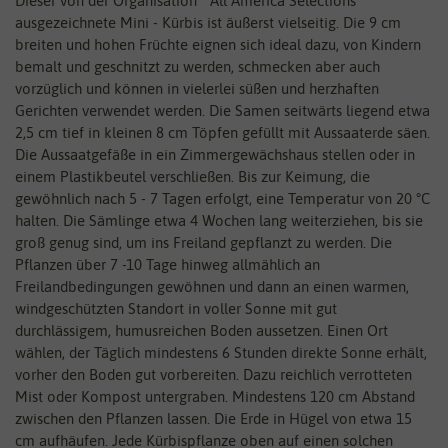
Dieser von der Organisation " All America Selections"
ausgezeichnete Mini - Kürbis ist äußerst vielseitig. Die 9 cm
breiten und hohen Früchte eignen sich ideal dazu, von Kindern
bemalt und geschnitzt zu werden, schmecken aber auch
vorzüglich und können in vielerlei süßen und herzhaften
Gerichten verwendet werden. Die Samen seitwärts liegend etwa
2,5 cm tief in kleinen 8 cm Töpfen gefüllt mit Aussaaterde säen.
Die Aussaatgefäße in ein Zimmergewächshaus stellen oder in
einem Plastikbeutel verschließen. Bis zur Keimung, die
gewöhnlich nach 5 - 7 Tagen erfolgt, eine Temperatur von 20 °C
halten. Die Sämlinge etwa 4 Wochen lang weiterziehen, bis sie
groß genug sind, um ins Freiland gepflanzt zu werden. Die
Pflanzen über 7 -10 Tage hinweg allmählich an
Freilandbedingungen gewöhnen und dann an einen warmen,
windgeschützten Standort in voller Sonne mit gut
durchlässigem, humusreichen Boden aussetzen. Einen Ort
wählen, der Täglich mindestens 6 Stunden direkte Sonne erhält,
vorher den Boden gut vorbereiten. Dazu reichlich verrotteten
Mist oder Kompost untergraben. Mindestens 120 cm Abstand
zwischen den Pflanzen lassen. Die Erde in Hügel von etwa 15
cm aufhäufen. Jede Kürbispflanze oben auf einen solchen