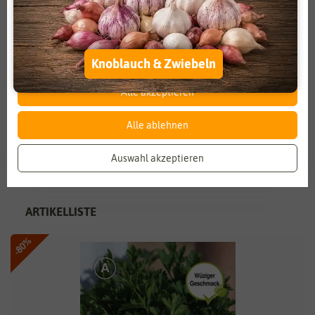
Zahlungsdienstleister
Marketing
heute weltweit englische Blumen, Samen und Gartenzubehör.
Auf dem englischen Markt gehört Thompson & Morgan zu den
Externe Medien
Funktional
führenden Unternehmen im Premiumsegment. Das Portfolio
des Unternehmens enthält ein preisgekröntes
Weitere Einstellungen
Knoblauch & Zwiebeln
Saatgutsortiment sowie Pflanzkartoffeln, Blumenzwiebeln,
Jungpflanzen und vieles mehr. Alle Produkten werden
Alle akzeptieren
strengen und sorgfältig ausgewählten Tests unterzogen, um
so die höchst mögliche Qualität bieten zu können.
Alle ablehnen
Alle Thompson & Morgan Artikel anzeigen
Auswahl akzeptieren
ARTIKELLISTE
-80%