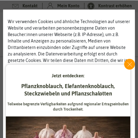
Kontakt
Mein Konto
Kontrast erhöhen
0
0
Wir verwenden Cookies und ähnliche Technologien auf unserer
Website und verarbeiten personenbezogene Daten von
Besucher:innen unserer Webseite (z.B. IP-Adresse), um z.B.
Inhalte und Anzeigen zu personalisieren, Medien von
Drittanbietern einzubinden oder Zugriffe auf unsere Website
zu analysieren. Die Datenverarbeitung erfolgt erst durch
gesetzte Cookies. Wir teilen diese Daten mit Dritten, die wir in
den Einstellungen benennen.
Die Datenverarbeitung kann mit Einwilligung oder aufgrund
Jetzt entdecken:
eines berechtigten Interesses erfolgen. Die Zustimmung kann
Thompson & Morgan
Pflanzknoblauch, Elefantenknoblauch,
erteilt oder abgelehnt werden. Es besteht das Recht, nicht
hochwertiges Saatgut aus England
einzuwilligen und die Einwilligung zu einem späteren
Steckzwiebeln und Pflanzschalotten
Zeitpunkt zu ändern oder zu widerrufen. Weitere
Thompson & Morgan wurde im Jahr 1855 in Ipswich, England
Teilweise begrenzte Verfügbarkeiten aufgrund regionaler Ertragseinbußen
Informationen zur Verwendung personenbezogener Daten und
gegründet. Begonnen hat alles mit einem kleinen Garten
durch Trockenheit.
den Diensten erklären wir in unserer
Daten­schutz­erklärung
.
hinter einer Bäckerei. Dort hat der Gründer William
Thompson Pflanzen angebaut, deren Samen er aus Übersee
Essenziell
Statistik
erhielt. Für seine Leistung wurde er 1896 mit der Victorian
Medal of Honour ausgezeichnet. Das Unternehmen bietet