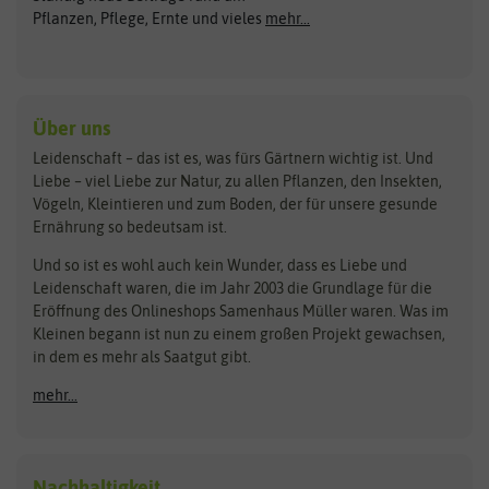
ASB Greenworld
COMPO
Pflanzen, Pflege, Ernte und vieles
mehr...
Gründünger
Keimsprossen
Austrosaat
Culinaris
Kiloware
baza
De Bolster Bio-Samen
Kleintiersaaten
Kräutersamen
Benary
Dobar
Über uns
Loretta-Rasen
Bingenheimer Saatgut
Dürr-Samen
Leidenschaft – das ist es, was fürs Gärtnern wichtig ist. Und
Obstsamen
Liebe – viel Liebe zur Natur, zu allen Pflanzen, den Insekten,
Pilzbrut
BioBalu
elho
Vögeln, Kleintieren und zum Boden, der für unsere gesunde
Rasensamen
Ernährung so bedeutsam ist.
Bionana
Eschenfelder
Steckzwiebeln
Zimmer & Kübelpflanzen
Und so ist es wohl auch kein Wunder, dass es Liebe und
BIOWOL
Feldsaaten Freudenberger
Kataloge
Leidenschaft waren, die im Jahr 2003 die Grundlage für die
Blumicorn
Fertil
Schnäppchen
Eröffnung des Onlineshops Samenhaus Müller waren. Was im
Kleinen begann ist nun zu einem großen Projekt gewachsen,
Bûten Birds
Flora Elite
Anzucht & Gartenzubehör
in dem es mehr als Saatgut gibt.
Bûten Home
Flora Elite Blumenzwiebeln
mehr...
Anzuchtschalen
Buzzy Seeds
Flora Fantastica
Anzuchttöpfe
Buzzy Gifts
Florex
Folien, Vliese und Netze
Growblocks, Erde & Dünger
Carl Pabst
Nachhaltigkeit