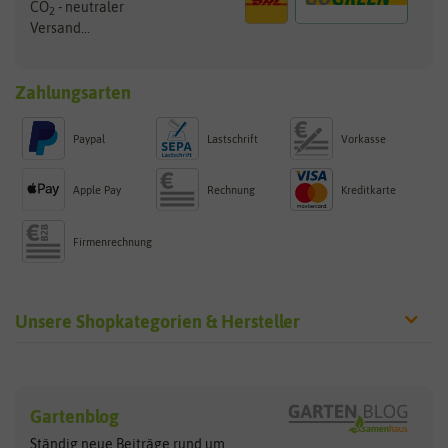
CO
- neutraler
2
Versand...
Zahlungsarten
Paypal
Lastschrift
Vorkasse
Apple Pay
Rechnung
Kreditkarte
Firmenrechnung
Unsere Shopkategorien & Hersteller
Sämereien
Hersteller
Blumensamen
Gartenblog
Exotische Samen
Arche Noah
Clever Pots
Ständig neue Beiträge rund um
Gemüsesamen