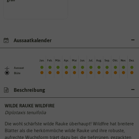
sie nach dem Reifungsprozess
Die Farbe der reifen Frucht, die
Aussaatkalender
Jan.
Feb.
Mär.
Apr.
Mai
Jun.
Jul.
Aug.
Sep.
Okt.
Nov.
Dez.
Aussaat
Blüte
Beschreibung
WILDE RAUKE WILDFIRE
Diplotaxis tenuifolia
Die wohl schärfste wilde Rauke überhaupt! Wildfire hat breitere
Blätter als die herkömmliche wilde Rauke und ihre robuste,
aufrechte Wuchsform trägt dazu bei, die tiefgrünen, gezackten