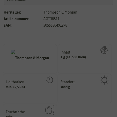
Hersteller:
Thompson & Morgan
Artikelnummer:
AGT38811
EAN:
5055550491278
Inhalt
1 g (ca. 500 Korn)
Wie viel ist enthalten
Haltbarkeit
Standort
sollte.
sonnig, vollsonnig)
min. 12/2024
sonnig
und Pflanzgut sehr gut keimen
Pflanze? (schattig, halbschattig,
Zeitpunkt, bis zu dem das Saat-
Wie viel Licht benötigt die
Fruchtfarbe
hat.
grün