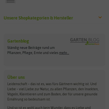
Unsere Shopkategorien & Hersteller
Sämereien
Hersteller
Blumensamen
Gartenblog
Exotische Samen
Arche Noah
Clever Pots
Ständig neue Beiträge rund um
Gemüsesamen
ASB Greenworld
COMPO
Pflanzen, Pflege, Ernte und vieles
mehr...
Gründünger
Keimsprossen
Austrosaat
Culinaris
Kiloware
baza
De Bolster Bio-Samen
Kleintiersaaten
Kräutersamen
Benary
Dobar
Über uns
Loretta-Rasen
Bingenheimer Saatgut
Dürr-Samen
Leidenschaft – das ist es, was fürs Gärtnern wichtig ist. Und
Obstsamen
Liebe – viel Liebe zur Natur, zu allen Pflanzen, den Insekten,
Pilzbrut
BioBalu
elho
Vögeln, Kleintieren und zum Boden, der für unsere gesunde
Rasensamen
Ernährung so bedeutsam ist.
Bionana
Eschenfelder
Steckzwiebeln
Zimmer & Kübelpflanzen
Und so ist es wohl auch kein Wunder, dass es Liebe und
BIOWOL
Feldsaaten Freudenberger