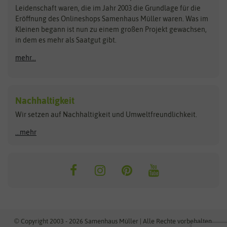
Kataloge
Leidenschaft waren, die im Jahr 2003 die Grundlage für die
Blumicorn
Fertil
Schnäppchen
Eröffnung des Onlineshops Samenhaus Müller waren. Was im
Kleinen begann ist nun zu einem großen Projekt gewachsen,
Bûten Birds
Flora Elite
Anzucht & Gartenzubehör
in dem es mehr als Saatgut gibt.
Bûten Home
Flora Elite Blumenzwiebeln
mehr...
Anzuchtschalen
Buzzy Seeds
Flora Fantastica
Anzuchttöpfe
Buzzy Gifts
Florex
Folien, Vliese und Netze
Growblocks, Erde & Dünger
Carl Pabst
Nachhaltigkeit
Heizmatte & Heizkabel
Wir setzen auf Nachhaltigkeit und Umweltfreundlichkeit.
Florissa
Hortitops
Kokos-Quelltabletten
Zimmergewächshaus
Flortis
Jansen Zaden
...mehr
FLORTUS
Jiffy
Gemüsesamen
Franchi Sementi
JUB Holland
Bohnen & Erbsen
Frankonia Samen
Kent & Stowe
Gurkensamen
Kohlsamen
Garland
Kiepenkerl
Kürbissamen
Gardissimo
kixx
Lauchsamen
© Copyright 2003 - 2026 Samenhaus Müller | Alle Rechte vorbehalten.
Maissamen