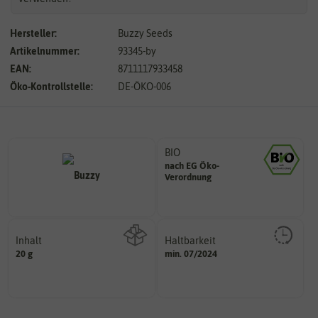
Hersteller:
Buzzy Seeds
Artikelnummer:
93345-by
EAN:
8711117933458
Öko-Kontrollstelle:
DE-ÖKO-006
BIO
nach EG Öko-
Landwirtschaft arbeiten.
Verordnung
den Richtlinien der biologischen
Saatgut aus Betrieben, die nach
Inhalt
Haltbarkeit
sollte.
20 g
min. 07/2024
Wie viel ist enthalten
und Pflanzgut sehr gut keimen
Zeitpunkt, bis zu dem das Saat-