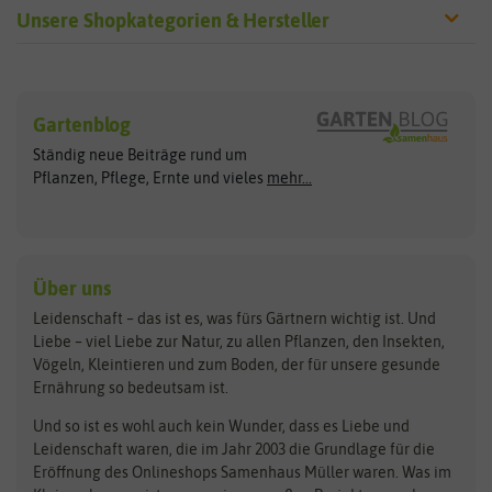
Unsere Shopkategorien & Hersteller
Sämereien
Hersteller
Blumensamen
Gartenblog
Exotische Samen
Arche Noah
Clever Pots
Ständig neue Beiträge rund um
Gemüsesamen
ASB Greenworld
COMPO
Pflanzen, Pflege, Ernte und vieles
mehr...
Gründünger
Keimsprossen
Austrosaat
Culinaris
Kiloware
baza
De Bolster Bio-Samen
Kleintiersaaten
Kräutersamen
Benary
Dobar
Über uns
Loretta-Rasen
Bingenheimer Saatgut
Dürr-Samen
Leidenschaft – das ist es, was fürs Gärtnern wichtig ist. Und
Obstsamen
Liebe – viel Liebe zur Natur, zu allen Pflanzen, den Insekten,
Pilzbrut
BioBalu
elho
Vögeln, Kleintieren und zum Boden, der für unsere gesunde
Rasensamen
Ernährung so bedeutsam ist.
Bionana
Eschenfelder
Steckzwiebeln
Zimmer & Kübelpflanzen
Und so ist es wohl auch kein Wunder, dass es Liebe und
BIOWOL
Feldsaaten Freudenberger
Kataloge
Leidenschaft waren, die im Jahr 2003 die Grundlage für die
Blumicorn
Fertil
Schnäppchen
Eröffnung des Onlineshops Samenhaus Müller waren. Was im