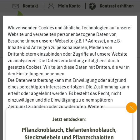
Kontakt
Mein Konto
Kontrast erhöhen
0
0
Wir verwenden Cookies und ähnliche Technologien auf unserer
Website und verarbeiten personenbezogene Daten von
Besucher:innen unserer Webseite (z.B. IP-Adresse), um z.B.
Inhalte und Anzeigen zu personalisieren, Medien von
Drittanbietern einzubinden oder Zugriffe auf unsere Website
zu analysieren. Die Datenverarbeitung erfolgt erst durch
gesetzte Cookies. Wir teilen diese Daten mit Dritten, die wir in
den Einstellungen benennen.
%
50
-
Die Datenverarbeitung kann mit Einwilligung oder aufgrund
eines berechtigten Interesses erfolgen. Die Zustimmung kann
erteilt oder abgelehnt werden. Es besteht das Recht, nicht
einzuwilligen und die Einwilligung zu einem späteren
Zeitpunkt zu ändern oder zu widerrufen. Weitere
Informationen zur Verwendung personenbezogener Daten und
Jetzt entdecken:
den Diensten erklären wir in unserer
Daten­schutz­erklärung
.
Pflanzknoblauch, Elefantenknoblauch,
Essenziell
Statistik
Steckzwiebeln und Pflanzschalotten