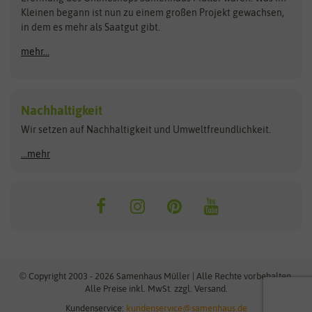
Kleinen begann ist nun zu einem großen Projekt gewachsen,
Bûten Birds
Flora Elite
Anzucht & Gartenzubehör
in dem es mehr als Saatgut gibt.
Bûten Home
Flora Elite Blumenzwiebeln
mehr...
Anzuchtschalen
Buzzy Seeds
Flora Fantastica
Anzuchttöpfe
Buzzy Gifts
Florex
Folien, Vliese und Netze
Growblocks, Erde & Dünger
Carl Pabst
Nachhaltigkeit
Heizmatte & Heizkabel
Wir setzen auf Nachhaltigkeit und Umweltfreundlichkeit.
Florissa
Hortitops
Kokos-Quelltabletten
Zimmergewächshaus
Flortis
Jansen Zaden
...mehr
FLORTUS
Jiffy
Gemüsesamen
Franchi Sementi
JUB Holland
Bohnen & Erbsen
Frankonia Samen
Kent & Stowe
Gurkensamen
Kohlsamen
Garland
Kiepenkerl
Kürbissamen
Gardissimo
kixx
Lauchsamen
© Copyright 2003 - 2026 Samenhaus Müller | Alle Rechte vorbehalten.
Maissamen
Alle Preise inkl. MwSt. zzgl. Versand.
GEVO
Küpper
Möhrensamen
Kundenservice:
kundenservice@samenhaus.de