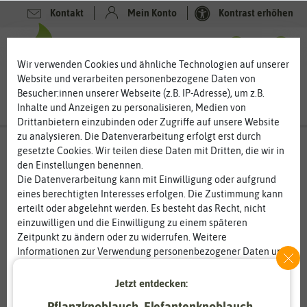
Kontakt
Mein Konto
Kontrast erhöhen
0
0
Wir verwenden Cookies und ähnliche Technologien auf unserer
Website und verarbeiten personenbezogene Daten von
Besucher:innen unserer Webseite (z.B. IP-Adresse), um z.B.
Inhalte und Anzeigen zu personalisieren, Medien von
Drittanbietern einzubinden oder Zugriffe auf unsere Website
zu analysieren. Die Datenverarbeitung erfolgt erst durch
gesetzte Cookies. Wir teilen diese Daten mit Dritten, die wir in
den Einstellungen benennen.
Die Datenverarbeitung kann mit Einwilligung oder aufgrund
eines berechtigten Interesses erfolgen. Die Zustimmung kann
erteilt oder abgelehnt werden. Es besteht das Recht, nicht
einzuwilligen und die Einwilligung zu einem späteren
Zeitpunkt zu ändern oder zu widerrufen. Weitere
Informationen zur Verwendung personenbezogener Daten und
den Diensten erklären wir in unserer
Daten­schutz­erklärung
.
Jetzt entdecken:
Essenziell
Statistik
Pflanzknoblauch, Elefantenknoblauch,