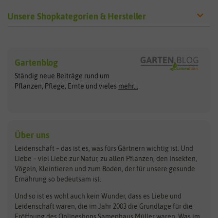
Unsere Shopkategorien & Hersteller
Sämereien
Hersteller
Blumensamen
Gartenblog
Exotische Samen
Arche Noah
Clever Pots
Ständig neue Beiträge rund um
Gemüsesamen
ASB Greenworld
COMPO
Pflanzen, Pflege, Ernte und vieles
mehr...
Gründünger
Keimsprossen
Austrosaat
Culinaris
Kiloware
baza
De Bolster Bio-Samen
Kleintiersaaten
Kräutersamen
Benary
Dobar
Über uns
Loretta-Rasen
Bingenheimer Saatgut
Dürr-Samen
Leidenschaft – das ist es, was fürs Gärtnern wichtig ist. Und
Obstsamen
Liebe – viel Liebe zur Natur, zu allen Pflanzen, den Insekten,
Pilzbrut
BioBalu
elho
Vögeln, Kleintieren und zum Boden, der für unsere gesunde
Rasensamen
Ernährung so bedeutsam ist.
Bionana
Eschenfelder
Steckzwiebeln
Zimmer & Kübelpflanzen
Und so ist es wohl auch kein Wunder, dass es Liebe und
BIOWOL
Feldsaaten Freudenberger
Kataloge
Leidenschaft waren, die im Jahr 2003 die Grundlage für die
Blumicorn
Fertil
Schnäppchen
Eröffnung des Onlineshops Samenhaus Müller waren. Was im