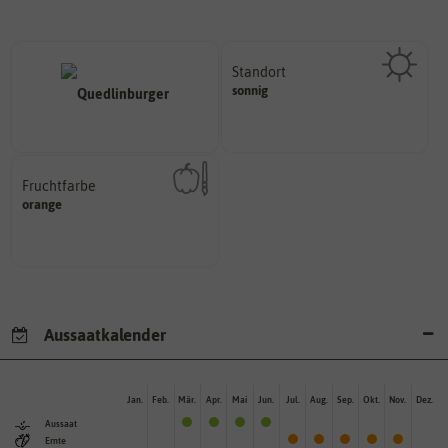
Standort
sonnig, vollsonnig)
sonnig
Pflanze? (schattig, halbschattig,
Wie viel Licht benötigt die
Fruchtfarbe
hat.
orange
sie nach dem Reifungsprozess
Die Farbe der reifen Frucht, die
Aussaatkalender
Jan.
Feb.
Mär.
Apr.
Mai
Jun.
Jul.
Aug.
Sep.
Okt.
Nov.
Dez.
Aussaat
Ernte