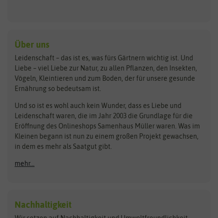
Keimsprossen
Austrosaat
Culinaris
Kiloware
baza
De Bolster Bio-Samen
Kleintiersaaten
Kräutersamen
Benary
Dobar
Über uns
Loretta-Rasen
Bingenheimer Saatgut
Dürr-Samen
Leidenschaft – das ist es, was fürs Gärtnern wichtig ist. Und
Obstsamen
Liebe – viel Liebe zur Natur, zu allen Pflanzen, den Insekten,
Pilzbrut
BioBalu
elho
Vögeln, Kleintieren und zum Boden, der für unsere gesunde
Rasensamen
Ernährung so bedeutsam ist.
Bionana
Eschenfelder
Steckzwiebeln
Zimmer & Kübelpflanzen
Und so ist es wohl auch kein Wunder, dass es Liebe und
BIOWOL
Feldsaaten Freudenberger
Kataloge
Leidenschaft waren, die im Jahr 2003 die Grundlage für die
Blumicorn
Fertil
Schnäppchen
Eröffnung des Onlineshops Samenhaus Müller waren. Was im
Kleinen begann ist nun zu einem großen Projekt gewachsen,
Bûten Birds
Flora Elite
Anzucht & Gartenzubehör
in dem es mehr als Saatgut gibt.
Bûten Home
Flora Elite Blumenzwiebeln
mehr...
Anzuchtschalen
Buzzy Seeds
Flora Fantastica
Anzuchttöpfe
Buzzy Gifts
Florex
Folien, Vliese und Netze
Growblocks, Erde & Dünger
Carl Pabst
Nachhaltigkeit
Heizmatte & Heizkabel
Wir setzen auf Nachhaltigkeit und Umweltfreundlichkeit.
Florissa
Hortitops