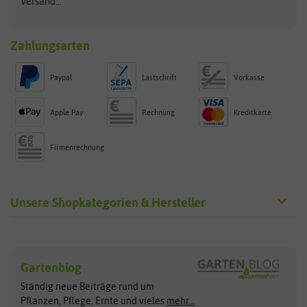
Versand...
Zahlungsarten
Paypal
Lastschrift
Vorkasse
Apple Pay
Rechnung
Kreditkarte
Firmenrechnung
Unsere Shopkategorien & Hersteller
Sämereien
Hersteller
Blumensamen
Gartenblog
Exotische Samen
Arche Noah
Clever Pots
Ständig neue Beiträge rund um
Gemüsesamen
ASB Greenworld
COMPO
Pflanzen, Pflege, Ernte und vieles
mehr...
Gründünger