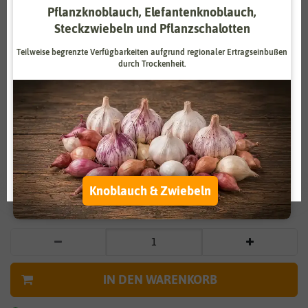
Pflanzknoblauch, Elefantenknoblauch,
Zahlungsdienstleister
Marketing
Steckzwiebeln und Pflanzschalotten
Externe Medien
Funktional
Teilweise begrenzte Verfügbarkeiten aufgrund regionaler Ertragseinbußen
durch Trockenheit.
Weitere Einstellungen
Vergrößern durch berühren
Alle akzeptieren
Mohn für Werbezwecke
Alle ablehnen
0,39 €
*
Auswahl akzeptieren
Knoblauch & Zwiebeln
* inkl. 7% MwSt. zzgl.
Versandkosten
IN DEN WARENKORB