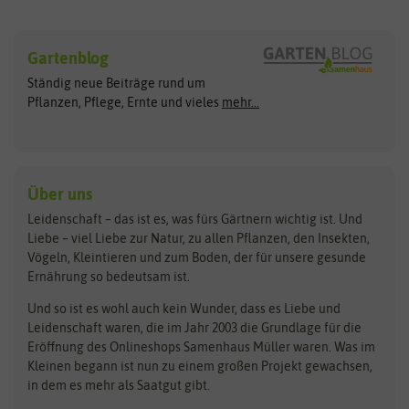
Sämereien
Hersteller
Blumensamen
Gartenblog
Exotische Samen
Arche Noah
Clever Pots
Ständig neue Beiträge rund um
Gemüsesamen
ASB Greenworld
COMPO
Pflanzen, Pflege, Ernte und vieles
mehr...
Gründünger
Keimsprossen
Austrosaat
Culinaris
Kiloware
baza
De Bolster Bio-Samen
Kleintiersaaten
Kräutersamen
Benary
Dobar
Über uns
Loretta-Rasen
Bingenheimer Saatgut
Dürr-Samen
Leidenschaft – das ist es, was fürs Gärtnern wichtig ist. Und
Obstsamen
Liebe – viel Liebe zur Natur, zu allen Pflanzen, den Insekten,
Pilzbrut
BioBalu
elho
Vögeln, Kleintieren und zum Boden, der für unsere gesunde
Rasensamen
Ernährung so bedeutsam ist.
Bionana
Eschenfelder
Steckzwiebeln
Zimmer & Kübelpflanzen
Und so ist es wohl auch kein Wunder, dass es Liebe und
BIOWOL
Feldsaaten Freudenberger
Kataloge
Leidenschaft waren, die im Jahr 2003 die Grundlage für die
Blumicorn
Fertil
Schnäppchen
Eröffnung des Onlineshops Samenhaus Müller waren. Was im
Kleinen begann ist nun zu einem großen Projekt gewachsen,
Bûten Birds
Flora Elite
Anzucht & Gartenzubehör
in dem es mehr als Saatgut gibt.
Bûten Home
Flora Elite Blumenzwiebeln