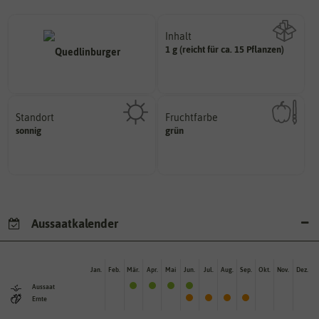
Inhalt
1 g (reicht für ca. 15 Pflanzen)
Wie viel ist enthalten
Standort
Fruchtfarbe
sonnig, vollsonnig)
hat.
sonnig
grün
Pflanze? (schattig, halbschattig,
sie nach dem Reifungsprozess
Wie viel Licht benötigt die
Die Farbe der reifen Frucht, die
Aussaatkalender
Jan.
Feb.
Mär.
Apr.
Mai
Jun.
Jul.
Aug.
Sep.
Okt.
Nov.
Dez.
Aussaat
Ernte