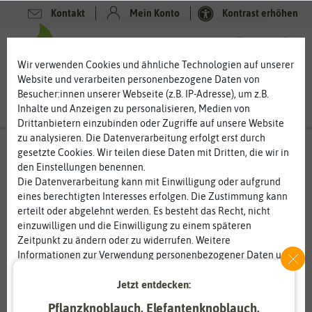
Kontakt
Mein Konto
Kontrast erhöhen
0
0
Wir verwenden Cookies und ähnliche Technologien auf unserer
Website und verarbeiten personenbezogene Daten von
Besucher:innen unserer Webseite (z.B. IP-Adresse), um z.B.
Inhalte und Anzeigen zu personalisieren, Medien von
Drittanbietern einzubinden oder Zugriffe auf unsere Website
zu analysieren. Die Datenverarbeitung erfolgt erst durch
gesetzte Cookies. Wir teilen diese Daten mit Dritten, die wir in
den Einstellungen benennen.
Die Datenverarbeitung kann mit Einwilligung oder aufgrund
eines berechtigten Interesses erfolgen. Die Zustimmung kann
erteilt oder abgelehnt werden. Es besteht das Recht, nicht
einzuwilligen und die Einwilligung zu einem späteren
Zeitpunkt zu ändern oder zu widerrufen. Weitere
Informationen zur Verwendung personenbezogener Daten und
den Diensten erklären wir in unserer
Daten­schutz­erklärung
.
Jetzt entdecken:
Essenziell
Statistik
Pflanzknoblauch, Elefantenknoblauch,