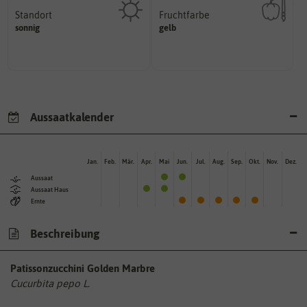
Standort
Fruchtfarbe
sonnig, vollsonnig)
hat.
sonnig
gelb
Pflanze? (schattig, halbschattig,
sie nach dem Reifungsprozess
Wie viel Licht benötigt die
Die Farbe der reifen Frucht, die
Aussaatkalender
Jan.
Feb.
Mär.
Apr.
Mai
Jun.
Jul.
Aug.
Sep.
Okt.
Nov.
Dez.
Aussaat
Aussaat Haus
Ernte
Beschreibung
Patissonzucchini Golden Marbre
Cucurbita pepo L.