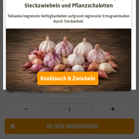
Steckzwiebeln und Pflanzschalotten
Zahlungsdienstleister
Marketing
Teilweise begrenzte Verfügbarkeiten aufgrund regionaler Ertragseinbußen
Externe Medien
Funktional
durch Trockenheit.
Weitere Einstellungen
Vergrößern durch berühren
Alle akzeptieren
Patissonzucchini Golden Marbre
Alle ablehnen
3,49 €
*
Auswahl akzeptieren
Knoblauch & Zwiebeln
* inkl. 7% MwSt. zzgl.
Versandkosten
IN DEN WARENKORB