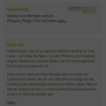
Hersteller
Blumensamen
Gartenblog
Exotische Samen
Arche Noah
Clever Pots
Ständig neue Beiträge rund um
Gemüsesamen
ASB Greenworld
COMPO
Pflanzen, Pflege, Ernte und vieles
mehr...
Gründünger
Keimsprossen
Austrosaat
Culinaris
Kiloware
baza
De Bolster Bio-Samen
Kleintiersaaten
Kräutersamen
Benary
Dobar
Über uns
Loretta-Rasen
Bingenheimer Saatgut
Dürr-Samen
Leidenschaft – das ist es, was fürs Gärtnern wichtig ist. Und
Obstsamen
Liebe – viel Liebe zur Natur, zu allen Pflanzen, den Insekten,
Pilzbrut
BioBalu
elho
Vögeln, Kleintieren und zum Boden, der für unsere gesunde
Rasensamen
Ernährung so bedeutsam ist.
Bionana
Eschenfelder
Steckzwiebeln
Zimmer & Kübelpflanzen
Und so ist es wohl auch kein Wunder, dass es Liebe und
BIOWOL
Feldsaaten Freudenberger
Kataloge
Leidenschaft waren, die im Jahr 2003 die Grundlage für die
Blumicorn
Fertil
Schnäppchen
Eröffnung des Onlineshops Samenhaus Müller waren. Was im
Kleinen begann ist nun zu einem großen Projekt gewachsen,
Bûten Birds
Flora Elite
Anzucht & Gartenzubehör
in dem es mehr als Saatgut gibt.
Bûten Home
Flora Elite Blumenzwiebeln
mehr...
Anzuchtschalen
Buzzy Seeds
Flora Fantastica