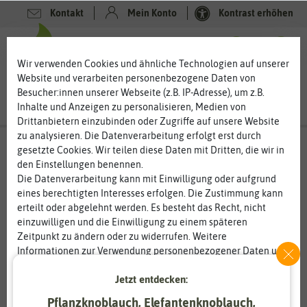
Kontakt
Mein Konto
Kontrast erhöhen
0
0
Wir verwenden Cookies und ähnliche Technologien auf unserer
Website und verarbeiten personenbezogene Daten von
Besucher:innen unserer Webseite (z.B. IP-Adresse), um z.B.
Inhalte und Anzeigen zu personalisieren, Medien von
Drittanbietern einzubinden oder Zugriffe auf unsere Website
zu analysieren. Die Datenverarbeitung erfolgt erst durch
gesetzte Cookies. Wir teilen diese Daten mit Dritten, die wir in
den Einstellungen benennen.
Die Datenverarbeitung kann mit Einwilligung oder aufgrund
eines berechtigten Interesses erfolgen. Die Zustimmung kann
erteilt oder abgelehnt werden. Es besteht das Recht, nicht
einzuwilligen und die Einwilligung zu einem späteren
Zeitpunkt zu ändern oder zu widerrufen. Weitere
Informationen zur Verwendung personenbezogener Daten und
den Diensten erklären wir in unserer
Daten­schutz­erklärung
.
Jetzt entdecken:
Essenziell
Statistik
Pflanzknoblauch, Elefantenknoblauch,