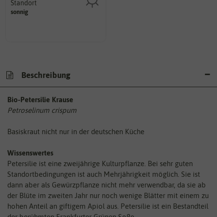
Standort
sonnig, vollsonnig)
sonnig
Pflanze? (schattig, halbschattig,
Wie viel Licht benötigt die
Beschreibung
Bio-Petersilie Krause
Petroselinum crispum
Basiskraut nicht nur in der deutschen Küche
Wissenswertes
Petersilie ist eine zweijährige Kulturpflanze. Bei sehr guten
Standortbedingungen ist auch Mehrjährigkeit möglich. Sie ist
dann aber als Gewürzpflanze nicht mehr verwendbar, da sie ab
der Blüte im zweiten Jahr nur noch wenige Blätter mit einem zu
hohen Anteil an giftigem Apiol aus. Petersilie ist ein Bestandteil
der berühmten Frankfurter Grünen Soße.