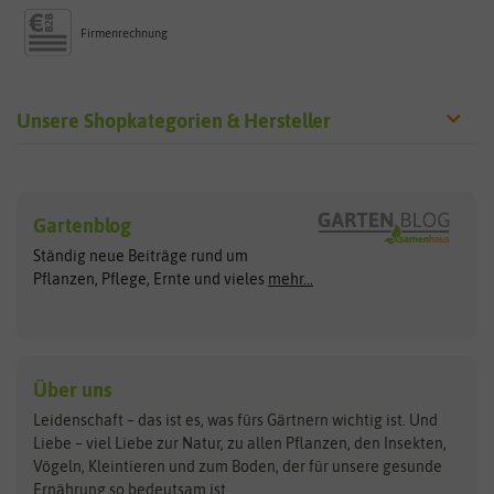
Firmenrechnung
Unsere Shopkategorien & Hersteller
Sämereien
Hersteller
Blumensamen
Gartenblog
Exotische Samen
Arche Noah
Clever Pots
Ständig neue Beiträge rund um
Gemüsesamen
ASB Greenworld
COMPO
Pflanzen, Pflege, Ernte und vieles
mehr...
Gründünger
Keimsprossen
Austrosaat
Culinaris
Kiloware
baza
De Bolster Bio-Samen
Kleintiersaaten
Kräutersamen
Benary
Dobar
Über uns
Loretta-Rasen
Bingenheimer Saatgut
Dürr-Samen
Leidenschaft – das ist es, was fürs Gärtnern wichtig ist. Und
Obstsamen
Liebe – viel Liebe zur Natur, zu allen Pflanzen, den Insekten,
Pilzbrut
BioBalu
elho
Vögeln, Kleintieren und zum Boden, der für unsere gesunde
Rasensamen
Ernährung so bedeutsam ist.
Bionana
Eschenfelder