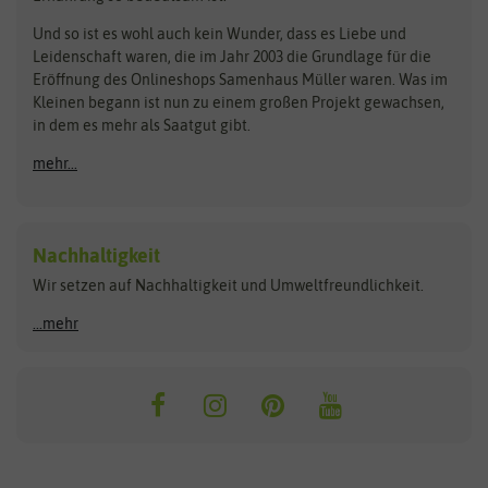
Steckzwiebeln
Zimmer & Kübelpflanzen
Und so ist es wohl auch kein Wunder, dass es Liebe und
BIOWOL
Feldsaaten Freudenberger
Kataloge
Leidenschaft waren, die im Jahr 2003 die Grundlage für die
Blumicorn
Fertil
Schnäppchen
Eröffnung des Onlineshops Samenhaus Müller waren. Was im
Kleinen begann ist nun zu einem großen Projekt gewachsen,
Bûten Birds
Flora Elite
Anzucht & Gartenzubehör
in dem es mehr als Saatgut gibt.
Bûten Home
Flora Elite Blumenzwiebeln
mehr...
Anzuchtschalen
Buzzy Seeds
Flora Fantastica
Anzuchttöpfe
Buzzy Gifts
Florex
Folien, Vliese und Netze
Growblocks, Erde & Dünger
Carl Pabst
Nachhaltigkeit
Heizmatte & Heizkabel
Wir setzen auf Nachhaltigkeit und Umweltfreundlichkeit.
Florissa
Hortitops
Kokos-Quelltabletten
Zimmergewächshaus
Flortis
Jansen Zaden
...mehr
FLORTUS
Jiffy
Gemüsesamen
Franchi Sementi
JUB Holland
Bohnen & Erbsen
Frankonia Samen
Kent & Stowe
Gurkensamen
Kohlsamen
Garland
Kiepenkerl
Kürbissamen