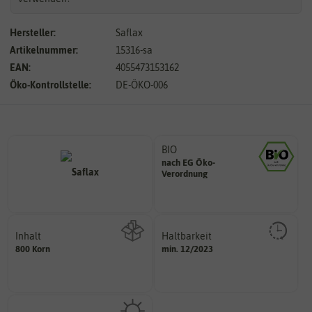
Hersteller:
Saflax
Artikelnummer:
15316-sa
EAN:
4055473153162
Öko-Kontrollstelle:
DE-ÖKO-006
BIO
nach EG Öko-
Landwirtschaft arbeiten.
Verordnung
den Richtlinien der biologischen
Saatgut aus Betrieben, die nach
Inhalt
Haltbarkeit
sollte.
800 Korn
min. 12/2023
Wie viel ist enthalten
und Pflanzgut sehr gut keimen
Zeitpunkt, bis zu dem das Saat-