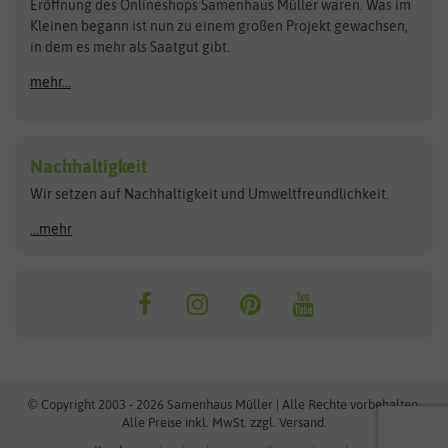
Schnäppchen
Eröffnung des Onlineshops Samenhaus Müller waren. Was im
Kleinen begann ist nun zu einem großen Projekt gewachsen,
Bûten Birds
Flora Elite
Anzucht & Gartenzubehör
in dem es mehr als Saatgut gibt.
Bûten Home
Flora Elite Blumenzwiebeln
mehr...
Anzuchtschalen
Buzzy Seeds
Flora Fantastica
Anzuchttöpfe
Buzzy Gifts
Florex
Folien, Vliese und Netze
Growblocks, Erde & Dünger
Carl Pabst
Nachhaltigkeit
Heizmatte & Heizkabel
Wir setzen auf Nachhaltigkeit und Umweltfreundlichkeit.
Florissa
Hortitops
Kokos-Quelltabletten
Zimmergewächshaus
Flortis
Jansen Zaden
...mehr
FLORTUS
Jiffy
Gemüsesamen
Franchi Sementi
JUB Holland
Bohnen & Erbsen
Frankonia Samen
Kent & Stowe
Gurkensamen
Kohlsamen
Garland
Kiepenkerl
Kürbissamen
Gardissimo
kixx
Lauchsamen
© Copyright 2003 - 2026 Samenhaus Müller | Alle Rechte vorbehalten.
Maissamen
Alle Preise inkl. MwSt. zzgl. Versand.
GEVO
Küpper
Möhrensamen