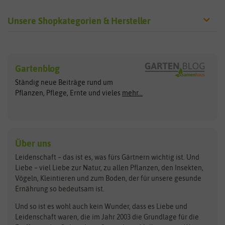
Unsere Shopkategorien & Hersteller
Sämereien
Hersteller
Blumensamen
Gartenblog
Exotische Samen
Arche Noah
Clever Pots
Ständig neue Beiträge rund um
Gemüsesamen
ASB Greenworld
COMPO
Pflanzen, Pflege, Ernte und vieles
mehr...
Gründünger
Keimsprossen
Austrosaat
Culinaris
Kiloware
baza
De Bolster Bio-Samen
Kleintiersaaten
Kräutersamen
Benary
Dobar
Über uns
Loretta-Rasen
Bingenheimer Saatgut
Dürr-Samen
Leidenschaft – das ist es, was fürs Gärtnern wichtig ist. Und
Obstsamen
Liebe – viel Liebe zur Natur, zu allen Pflanzen, den Insekten,
Pilzbrut
BioBalu
elho
Vögeln, Kleintieren und zum Boden, der für unsere gesunde
Rasensamen
Ernährung so bedeutsam ist.
Bionana
Eschenfelder
Steckzwiebeln
Zimmer & Kübelpflanzen
Und so ist es wohl auch kein Wunder, dass es Liebe und
BIOWOL
Feldsaaten Freudenberger
Kataloge
Leidenschaft waren, die im Jahr 2003 die Grundlage für die
Blumicorn
Fertil