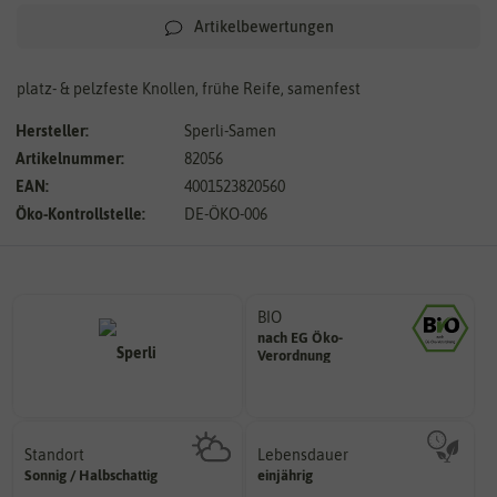
Artikelbewertungen
platz- & pelzfeste Knollen, frühe Reife, samenfest
Hersteller:
Sperli-Samen
Artikelnummer:
82056
EAN:
4001523820560
Öko-Kontrollstelle:
DE-ÖKO-006
BIO
nach EG Öko-
Landwirtschaft arbeiten.
Verordnung
den Richtlinien der biologischen
Saatgut aus Betrieben, die nach
Standort
Lebensdauer
sonnig, vollsonnig)
mehrjährig.
Sonnig / Halbschattig
einjährig
Pflanze? (schattig, halbschattig,
einjährig, zweijährig oder