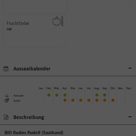
Wie viel Licht benötigt die
Pflanzen werden kategorisiert in:
Fruchtfarbe
hat.
rot
sie nach dem Reifungsprozess
Die Farbe der reifen Frucht, die
Aussaatkalender
Jan.
Feb.
Mär.
Apr.
Mai
Jun.
Jul.
Aug.
Sep.
Okt.
Nov.
Dez.
Aussaat
Ernte
Beschreibung
BIO Radies Rudolf (Saatband)