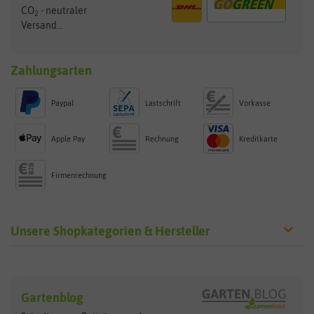
CO
- neutraler
2
Versand...
Zahlungsarten
Paypal
Lastschrift
Vorkasse
Apple Pay
Rechnung
Kreditkarte
Firmenrechnung
Unsere Shopkategorien & Hersteller
Sämereien
Hersteller
Blumensamen
Gartenblog
Exotische Samen
Arche Noah
Clever Pots