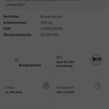
verwenden?
Hersteller:
Wundergarten
Artikelnummer:
7004-wg
EAN:
4270002390928
Öko-Kontrollstelle:
DE-ÖKO-006
BIO
nach EG Öko-
Landwirtschaft arbeiten.
Verordnung
den Richtlinien der biologischen
Saatgut aus Betrieben, die nach
Inhalt
Haltbarkeit
sollte.
ca. 450 Korn
min. 12/2024
Wie viel ist enthalten
und Pflanzgut sehr gut keimen
Zeitpunkt, bis zu dem das Saat-