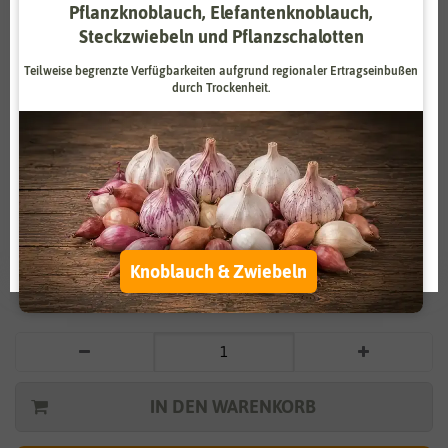
Pflanzknoblauch, Elefantenknoblauch,
Zahlungsdienstleister
Marketing
Steckzwiebeln und Pflanzschalotten
Externe Medien
Funktional
Teilweise begrenzte Verfügbarkeiten aufgrund regionaler Ertragseinbußen
durch Trockenheit.
Weitere Einstellungen
Vergrößern durch berühren
Alle akzeptieren
Radies Parat
Alle ablehnen
1,19 €
*
Auswahl akzeptieren
Knoblauch & Zwiebeln
* inkl. 7% MwSt. zzgl.
Versandkosten
IN DEN WARENKORB