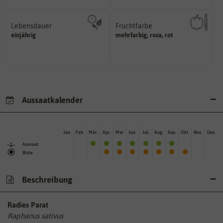
Lebensdauer
Fruchtfarbe
mehrjährig.
hat.
einjährig
mehrfarbig, rosa, rot
einjährig, zweijährig oder
sie nach dem Reifungsprozess
Pflanzen werden kategorisiert in:
Die Farbe der reifen Frucht, die
Aussaatkalender
Jan.
Feb.
Mär.
Apr.
Mai
Jun.
Jul.
Aug.
Sep.
Okt.
Nov.
Dez.
Aussaat
Blüte
Beschreibung
Radies Parat
Raphanus sativus