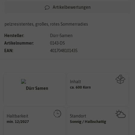
Artikelbewertungen
pelzresistentes, großes, rotes Sommerradies
Hersteller:
Dürr-Samen
Artikelnummer:
0143-DS
EAN:
4017048101435
Inhalt
ca. 600 Korn
Wie viel ist enthalten
Haltbarkeit
Standort
sollte.
sonnig, vollsonnig)
min. 12/2027
Sonnig / Halbschattig
und Pflanzgut sehr gut keimen
Pflanze? (schattig, halbschattig,
Zeitpunkt, bis zu dem das Saat-
Wie viel Licht benötigt die