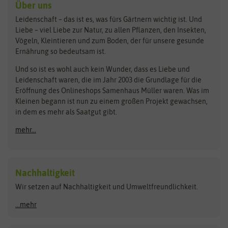
Kräutersamen
Benary
Dobar
Über uns
Loretta-Rasen
Bingenheimer Saatgut
Dürr-Samen
Leidenschaft – das ist es, was fürs Gärtnern wichtig ist. Und
Obstsamen
Liebe – viel Liebe zur Natur, zu allen Pflanzen, den Insekten,
Pilzbrut
BioBalu
elho
Vögeln, Kleintieren und zum Boden, der für unsere gesunde
Rasensamen
Ernährung so bedeutsam ist.
Bionana
Eschenfelder
Steckzwiebeln
Zimmer & Kübelpflanzen
Und so ist es wohl auch kein Wunder, dass es Liebe und
BIOWOL
Feldsaaten Freudenberger
Kataloge
Leidenschaft waren, die im Jahr 2003 die Grundlage für die
Blumicorn
Fertil
Schnäppchen
Eröffnung des Onlineshops Samenhaus Müller waren. Was im
Kleinen begann ist nun zu einem großen Projekt gewachsen,
Bûten Birds
Flora Elite
Anzucht & Gartenzubehör
in dem es mehr als Saatgut gibt.
Bûten Home
Flora Elite Blumenzwiebeln
mehr...
Anzuchtschalen
Buzzy Seeds
Flora Fantastica
Anzuchttöpfe
Buzzy Gifts
Florex
Folien, Vliese und Netze
Growblocks, Erde & Dünger
Carl Pabst
Nachhaltigkeit
Heizmatte & Heizkabel
Wir setzen auf Nachhaltigkeit und Umweltfreundlichkeit.
Florissa
Hortitops
Kokos-Quelltabletten
Zimmergewächshaus
Flortis
Jansen Zaden
...mehr
FLORTUS
Jiffy
Gemüsesamen