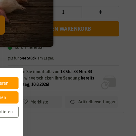
IN DEN WARENKORB
sofort lieferbar
gilt für
544
Stück
am Lager.
Bestellen Sie innerhalb von
13 Std. 33 Min. 31
Sek.
und wir verschicken Ihre Sendung
bereits
ieren
am Montag, 10.8.2026!
nen
Artikelbewertungen
Merkliste
ptieren