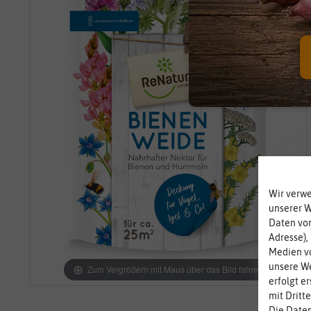
Wir verw
unserer 
Daten von
Adresse),
Medien vo
unsere We
Zum Vergrößern mit Maus über das Bild fahren
erfolgt e
mit Dritt
Die Daten