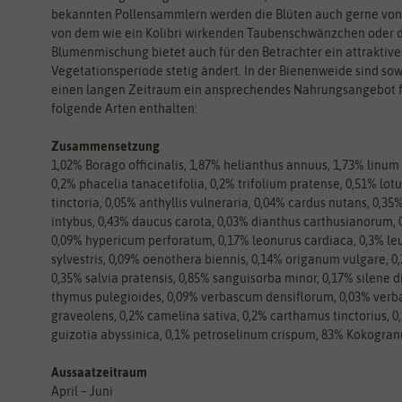
bekannten Pollensammlern werden die Blüten auch gerne von
von dem wie ein Kolibri wirkenden Taubenschwänzchen oder de
Blumenmischung bietet auch für den Betrachter ein attraktive
Vegetationsperiode stetig ändert. In der Bienenweide sind sow
einen langen Zeitraum ein ansprechendes Nahrungsangebot für
folgende Arten enthalten:
Zusammensetzung
1,02% Borago officinalis, 1,87% helianthus annuus, 1,73% linu
0,2% phacelia tanacetifolia, 0,2% trifolium pratense, 0,51% lot
tinctoria, 0,05% anthyllis vulneraria, 0,04% cardus nutans, 0,
intybus, 0,43% daucus carota, 0,03% dianthus carthusianorum,
0,09% hypericum perforatum, 0,17% leonurus cardiaca, 0,3% 
sylvestris, 0,09% oenothera biennis, 0,14% origanum vulgare, 0
0,35% salvia pratensis, 0,85% sanguisorba minor, 0,17% silene d
thymus pulegioides, 0,09% verbascum densiflorum, 0,03% verb
graveolens, 0,2% camelina sativa, 0,2% carthamus tinctorius, 
guizotia abyssinica, 0,1% petroselinum crispum, 83% Kokogran
Aussaatzeitraum
April – Juni