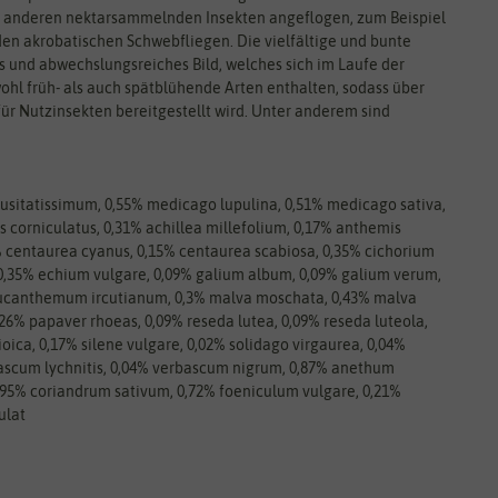
 anderen nektarsammelnden Insekten angeflogen, zum Beispiel
n akrobatischen Schwebfliegen. Die vielfältige und bunte
s und abwechslungsreiches Bild, welches sich im Laufe der
ohl früh- als auch spätblühende Arten enthalten, sodass über
 Nutzinsekten bereitgestellt wird. Unter anderem sind
m usitatissimum, 0,55% medicago lupulina, 0,51% medicago sativa,
us corniculatus, 0,31% achillea millefolium, 0,17% anthemis
35% centaurea cyanus, 0,15% centaurea scabiosa, 0,35% cichorium
 0,35% echium vulgare, 0,09% galium album, 0,09% galium verum,
leucanthemum ircutianum, 0,3% malva moschata, 0,43% malva
,26% papaver rhoeas, 0,09% reseda lutea, 0,09% reseda luteola,
ioica, 0,17% silene vulgare, 0,02% solidago virgaurea, 0,04%
ascum lychnitis, 0,04% verbascum nigrum, 0,87% anethum
0,95% coriandrum sativum, 0,72% foeniculum vulgare, 0,21%
ulat