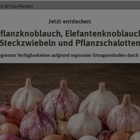
ls 60 Top-Marken
Jetzt entdecken:
Su
flanzknoblauch, Elefantenknoblauc
Steckzwiebeln und Pflanzschalotte
Gartenzubehör
Gründünger & -düngung
Pflanzgut
Keimspros
egrenzte Verfügbarkeiten aufgrund regionaler Ertragseinbußen durch 
Bienenweide (275 g) [MHD 12/2025]
Nahrhafter Nektar für Bienen und Hummeln
Mindesthaltbarkeitsdatum (MHD) überschritten oder
fast erreicht:
Kann man abgelaufenes Saatgut trotzdem noch