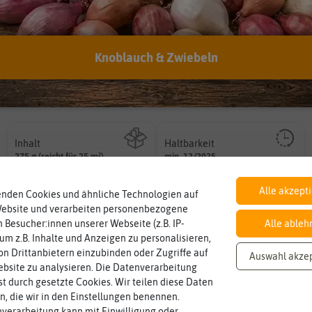
verwenden?
Hersteller:
ReNatura
Artikelnummer:
68232-ff
Knoblauch & Zwiebeln
EAN:
4011239008909
Inhalt
Haltbarkeit
sollte.
Wie viel ist enthalten
und Pflanzgut sehr gut keimen
275 g (reicht für 25 m²)
min. 12/2025
Zeitpunkt, bis zu dem das Saat-
Alle akzept
enden Cookies und ähnliche Technologien auf
Website und verarbeiten personenbezogene
Lebensdauer
Blütenfarbe
mehrjährig.
auch mehrfarbig sein.
 Besucher:innen unserer Webseite (z.B. IP-
Alle ableh
einjährig, zweijährig oder
einjährig
bunt
Wie ist die Blüte eingefärbt? Kann
Pflanzen werden kategorisiert in:
 um z.B. Inhalte und Anzeigen zu personalisieren,
n Drittanbietern einzubinden oder Zugriffe auf
Auswahl akze
bsite zu analysieren. Die Datenverarbeitung
rst durch gesetzte Cookies. Wir teilen diese Daten
en, die wir in den Einstellungen benennen.
verarbeitung kann mit Einwilligung oder