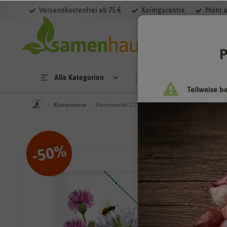
Versandkostenfrei ab 75 €
Keimgarantie
Mehr a
P
Alle Kategorien
Saatgut
Anzucht & 
Teilweise b
Blumenwiese
Bienenweide (275 g) [MHD 12/2025]
%
50
-