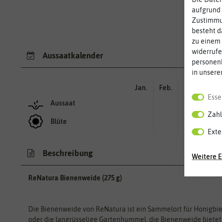
aufgrund 
Zustimmun
besteht d
zu einem 
widerrufe
Aussaatkalender
personen
in unsere
Jan.
Feb.
Mär.
Apr.
Esse
Aussaat
Zahl
Blüte
Exte
Beschreibung
Weitere E
ReNatura Bienenweide (275 g)
Die Bienenweide von ReNatura ist ein Sammelort für Honigbi
oder die langrüsselige Gartenhummel, die Bienenweide bietet