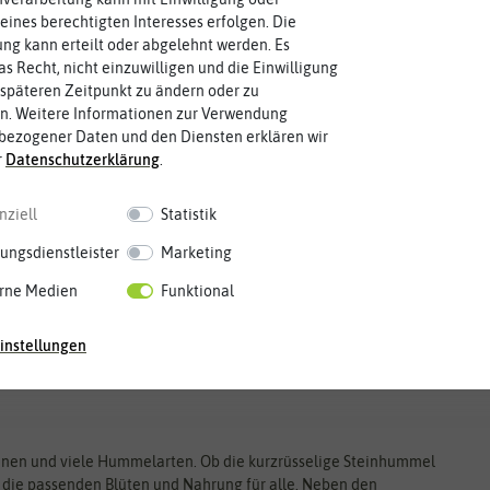
eines berechtigten Interesses erfolgen. Die
g kann erteilt oder abgelehnt werden. Es
as Recht, nicht einzuwilligen und die Einwilligung
späteren Zeitpunkt zu ändern oder zu
n. Weitere Informationen zur Verwendung
bezogener Daten und den Diensten erklären wir
r
Daten­schutz­erklärung
.
Mai
Jun.
Jul.
Aug.
Sep.
Okt.
Nov.
Dez.
nziell
Statistik
ungsdienstleister
Marketing
rne Medien
Funktional
instellungen
enen und viele Hummelarten. Ob die kurzrüsselige Steinhummel
 die passenden Blüten und Nahrung für alle. Neben den