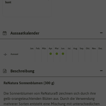
bunt
Kann auch mehrfarbig sein.
Wie ist die Blüte eingefärbt?
Aussaatkalender
Jan.
Feb.
Mär.
Apr.
Mai
Jun.
Jul.
Aug.
Sep.
Okt.
Nov.
Dez.
Aussaat
Beschreibung
ReNatura Sonnenblumen (300 g)
Die Sonnenblumen von ReNatura® zeichnen sich durch ihre
gelb-orangeleuchtenden Blüten aus. Durch die Verwendung
mehrerer Sorten entsteht eine Mischung mit unterschiedlichen