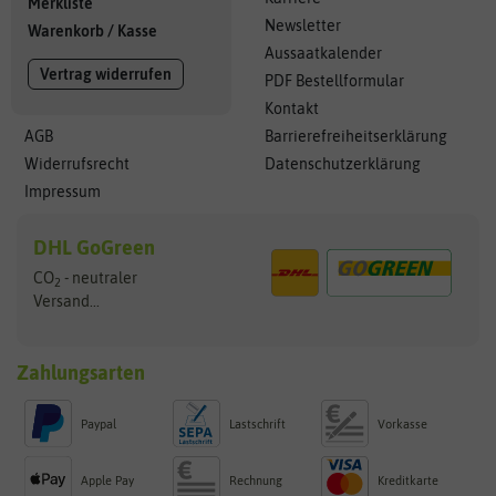
Merkliste
Newsletter
Warenkorb
/
Kasse
Aussaatkalender
Vertrag widerrufen
PDF Bestellformular
Kontakt
AGB
Barrierefreiheitserklärung
Widerrufsrecht
Datenschutzerklärung
Impressum
DHL GoGreen
CO
- neutraler
2
Versand...
Zahlungsarten
Paypal
Lastschrift
Vorkasse
Apple Pay
Rechnung
Kreditkarte