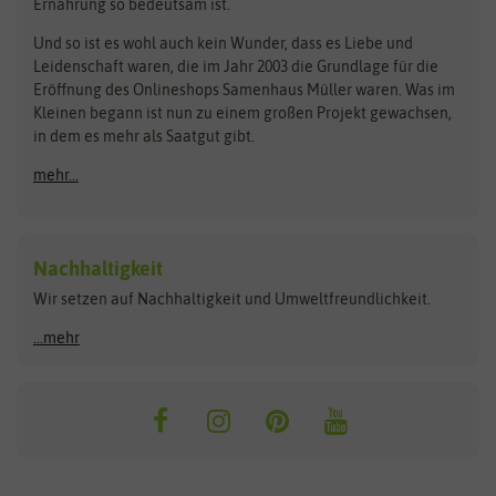
Ernährung so bedeutsam ist.
Bionana
Eschenfelder
Steckzwiebeln
Zimmer & Kübelpflanzen
Und so ist es wohl auch kein Wunder, dass es Liebe und
BIOWOL
Feldsaaten Freudenberger
Kataloge
Leidenschaft waren, die im Jahr 2003 die Grundlage für die
Blumicorn
Fertil
Schnäppchen
Eröffnung des Onlineshops Samenhaus Müller waren. Was im
Kleinen begann ist nun zu einem großen Projekt gewachsen,
Bûten Birds
Flora Elite
Anzucht & Gartenzubehör
in dem es mehr als Saatgut gibt.
Bûten Home
Flora Elite Blumenzwiebeln
mehr...
Anzuchtschalen
Buzzy Seeds
Flora Fantastica
Anzuchttöpfe
Buzzy Gifts
Florex
Folien, Vliese und Netze
Growblocks, Erde & Dünger
Carl Pabst
Nachhaltigkeit
Heizmatte & Heizkabel
Wir setzen auf Nachhaltigkeit und Umweltfreundlichkeit.
Florissa
Hortitops
Kokos-Quelltabletten
Zimmergewächshaus
Flortis
Jansen Zaden
...mehr
FLORTUS
Jiffy
Gemüsesamen
Franchi Sementi
JUB Holland
Bohnen & Erbsen
Frankonia Samen
Kent & Stowe
Gurkensamen
Kohlsamen
Garland
Kiepenkerl
Kürbissamen