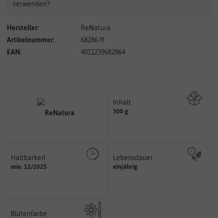
verwenden?
Hersteller:
ReNatura
Artikelnummer:
68286-ff
EAN:
4011239682864
Inhalt
300 g
Wie viel ist enthalten
Haltbarkeit
Lebensdauer
sollte.
mehrjährig.
min. 12/2025
einjährig
und Pflanzgut sehr gut keimen
einjährig, zweijährig oder
Zeitpunkt, bis zu dem das Saat-
Pflanzen werden kategorisiert in:
Blütenfarbe