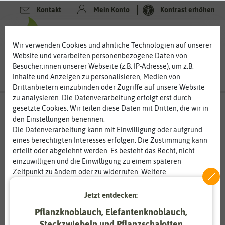
Kontakt
Mein Konto
Kontrast erhöhen
0
0
Wir verwenden Cookies und ähnliche Technologien auf unserer
Website und verarbeiten personenbezogene Daten von
Besucher:innen unserer Webseite (z.B. IP-Adresse), um z.B.
Inhalte und Anzeigen zu personalisieren, Medien von
Drittanbietern einzubinden oder Zugriffe auf unsere Website
zu analysieren. Die Datenverarbeitung erfolgt erst durch
gesetzte Cookies. Wir teilen diese Daten mit Dritten, die wir in
den Einstellungen benennen.
Die Datenverarbeitung kann mit Einwilligung oder aufgrund
eines berechtigten Interesses erfolgen. Die Zustimmung kann
erteilt oder abgelehnt werden. Es besteht das Recht, nicht
einzuwilligen und die Einwilligung zu einem späteren
Zeitpunkt zu ändern oder zu widerrufen. Weitere
Informationen zur Verwendung personenbezogener Daten und
den Diensten erklären wir in unserer
Daten­schutz­erklärung
.
Jetzt entdecken:
Pflanzknoblauch, Elefantenknoblauch,
Essenziell
Statistik
Steckzwiebeln und Pflanzschalotten