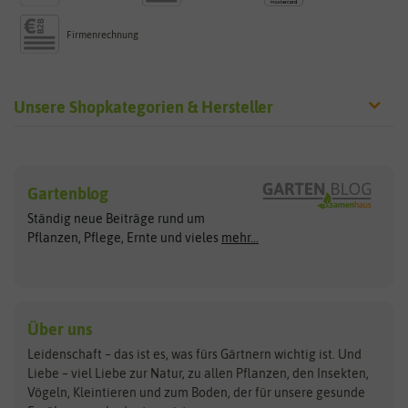
Firmenrechnung
Unsere Shopkategorien & Hersteller
Sämereien
Hersteller
Blumensamen
Gartenblog
Exotische Samen
Arche Noah
Clever Pots
Ständig neue Beiträge rund um
Gemüsesamen
ASB Greenworld
COMPO
Pflanzen, Pflege, Ernte und vieles
mehr...
Gründünger
Keimsprossen
Austrosaat
Culinaris
Kiloware
baza
De Bolster Bio-Samen
Kleintiersaaten
Kräutersamen
Benary
Dobar
Über uns
Loretta-Rasen
Bingenheimer Saatgut
Dürr-Samen
Leidenschaft – das ist es, was fürs Gärtnern wichtig ist. Und
Obstsamen
Liebe – viel Liebe zur Natur, zu allen Pflanzen, den Insekten,
Pilzbrut
BioBalu
elho
Vögeln, Kleintieren und zum Boden, der für unsere gesunde
Rasensamen