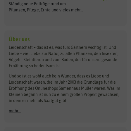
Ständig neue Beiträge rund um
Gemüsesamen
ASB Greenworld
COMPO
Pflanzen, Pflege, Ernte und vieles
mehr...
Gründünger
Keimsprossen
Austrosaat
Culinaris
Kiloware
baza
De Bolster Bio-Samen
Kleintiersaaten
Kräutersamen
Benary
Dobar
Über uns
Loretta-Rasen
Bingenheimer Saatgut
Dürr-Samen
Leidenschaft – das ist es, was fürs Gärtnern wichtig ist. Und
Obstsamen
Liebe – viel Liebe zur Natur, zu allen Pflanzen, den Insekten,
Pilzbrut
BioBalu
elho
Vögeln, Kleintieren und zum Boden, der für unsere gesunde
Rasensamen
Ernährung so bedeutsam ist.
Bionana
Eschenfelder
Steckzwiebeln
Zimmer & Kübelpflanzen
Und so ist es wohl auch kein Wunder, dass es Liebe und
BIOWOL
Feldsaaten Freudenberger
Kataloge
Leidenschaft waren, die im Jahr 2003 die Grundlage für die
Blumicorn
Fertil
Schnäppchen
Eröffnung des Onlineshops Samenhaus Müller waren. Was im
Kleinen begann ist nun zu einem großen Projekt gewachsen,
Bûten Birds
Flora Elite
Anzucht & Gartenzubehör
in dem es mehr als Saatgut gibt.
Bûten Home
Flora Elite Blumenzwiebeln
mehr...
Anzuchtschalen
Buzzy Seeds
Flora Fantastica
Anzuchttöpfe
Buzzy Gifts
Florex
Folien, Vliese und Netze