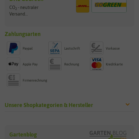
CO
- neutraler
2
Versand...
Zahlungsarten
Paypal
Lastschrift
Vorkasse
Apple Pay
Rechnung
Kreditkarte
Firmenrechnung
Unsere Shopkategorien & Hersteller
Sämereien
Hersteller
Blumensamen
Gartenblog
Exotische Samen
Arche Noah
Clever Pots