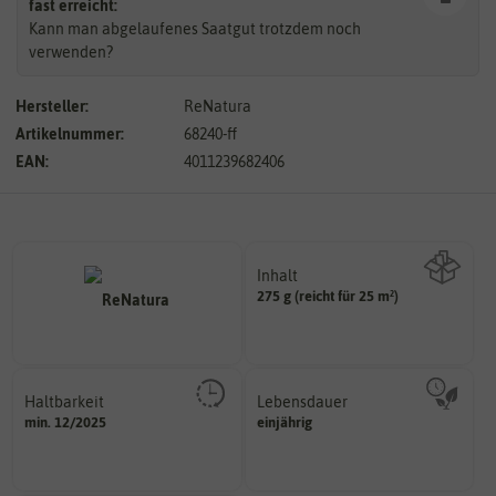
fast erreicht:
Kann man abgelaufenes Saatgut trotzdem noch
verwenden?
Hersteller:
ReNatura
Artikelnummer:
68240-ff
EAN:
4011239682406
Inhalt
275 g (reicht für 25 m²)
Wie viel ist enthalten
Haltbarkeit
Lebensdauer
sollte.
mehrjährig.
min. 12/2025
einjährig
und Pflanzgut sehr gut keimen
einjährig, zweijährig oder
Zeitpunkt, bis zu dem das Saat-
Pflanzen werden kategorisiert in: