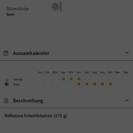
Blütenfarbe
bunt
Kann auch mehrfarbig sein.
Wie ist die Blüte eingefärbt?
Aussaatkalender
Jan.
Feb.
Mär.
Apr.
Mai
Jun.
Jul.
Aug.
Sep.
Okt.
Nov.
Dez.
Aussaat
Blüte
Beschreibung
ReNatura Schnittblumen (275 g)