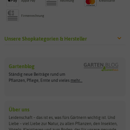
Apple Pay
Rechnung
Kreditkarte
Firmenrechnung
Unsere Shopkategorien & Hersteller
Sämereien
Hersteller
Blumensamen
Gartenblog
Exotische Samen
Arche Noah
Clever Pots
Ständig neue Beiträge rund um
Gemüsesamen
ASB Greenworld
COMPO
Pflanzen, Pflege, Ernte und vieles
mehr...
Gründünger
Keimsprossen
Austrosaat
Culinaris
Kiloware
baza
De Bolster Bio-Samen
Kleintiersaaten
Kräutersamen
Benary
Dobar
Über uns
Loretta-Rasen
Bingenheimer Saatgut
Dürr-Samen
Leidenschaft – das ist es, was fürs Gärtnern wichtig ist. Und
Obstsamen
Liebe – viel Liebe zur Natur, zu allen Pflanzen, den Insekten,
Pilzbrut
BioBalu
elho
Vögeln, Kleintieren und zum Boden, der für unsere gesunde