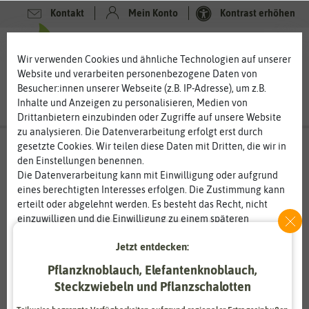
Kontakt
Mein Konto
Kontrast erhöhen
0
0
Wir verwenden Cookies und ähnliche Technologien auf unserer
Website und verarbeiten personenbezogene Daten von
Besucher:innen unserer Webseite (z.B. IP-Adresse), um z.B.
Inhalte und Anzeigen zu personalisieren, Medien von
Drittanbietern einzubinden oder Zugriffe auf unsere Website
zu analysieren. Die Datenverarbeitung erfolgt erst durch
gesetzte Cookies. Wir teilen diese Daten mit Dritten, die wir in
den Einstellungen benennen.
%
50
-
Die Datenverarbeitung kann mit Einwilligung oder aufgrund
eines berechtigten Interesses erfolgen. Die Zustimmung kann
erteilt oder abgelehnt werden. Es besteht das Recht, nicht
einzuwilligen und die Einwilligung zu einem späteren
Zeitpunkt zu ändern oder zu widerrufen. Weitere
Jetzt entdecken:
Informationen zur Verwendung personenbezogener Daten und
den Diensten erklären wir in unserer
Daten­schutz­erklärung
.
Pflanzknoblauch, Elefantenknoblauch,
Steckzwiebeln und Pflanzschalotten
Essenziell
Statistik