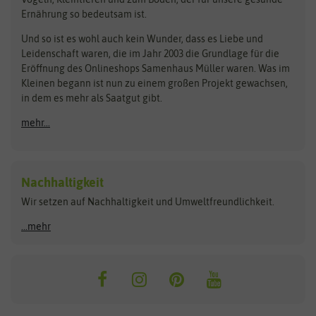
Rasensamen
Ernährung so bedeutsam ist.
Bionana
Eschenfelder
Steckzwiebeln
Zimmer & Kübelpflanzen
Und so ist es wohl auch kein Wunder, dass es Liebe und
BIOWOL
Feldsaaten Freudenberger
Kataloge
Leidenschaft waren, die im Jahr 2003 die Grundlage für die
Blumicorn
Fertil
Schnäppchen
Eröffnung des Onlineshops Samenhaus Müller waren. Was im
Kleinen begann ist nun zu einem großen Projekt gewachsen,
Bûten Birds
Flora Elite
Anzucht & Gartenzubehör
in dem es mehr als Saatgut gibt.
Bûten Home
Flora Elite Blumenzwiebeln
mehr...
Anzuchtschalen
Buzzy Seeds
Flora Fantastica
Anzuchttöpfe
Buzzy Gifts
Florex
Folien, Vliese und Netze
Growblocks, Erde & Dünger
Carl Pabst
Nachhaltigkeit
Heizmatte & Heizkabel
Wir setzen auf Nachhaltigkeit und Umweltfreundlichkeit.
Florissa
Hortitops
Kokos-Quelltabletten
Zimmergewächshaus
Flortis
Jansen Zaden
...mehr
FLORTUS
Jiffy
Gemüsesamen
Franchi Sementi
JUB Holland
Bohnen & Erbsen
Frankonia Samen
Kent & Stowe
Gurkensamen
Kohlsamen