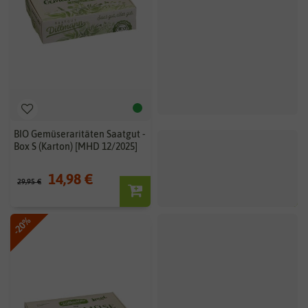
BIO Gemüseraritäten Saatgut -
BIO Mediteraner Kräuter-
Box S (Karton) [MHD 12/2025]
Kanon - Saatgutbox
14,98 €
13,25 €
29,95 €
-20%
BIO
-20%