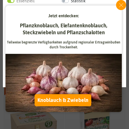
Essenziell
Statistik
da sie Samen die richtigen Lagerbedingungen bieten.
Zahlungsdienstleister
Marketing
Jetzt entdecken:
Externe Medien
Funktional
Pflanzknoblauch, Elefantenknoblauch,
Steckzwiebeln und Pflanzschalotten
Weitere Einstellungen
Teilweise begrenzte Verfügbarkeiten aufgrund regionaler Ertragseinbußen
durch Trockenheit.
Alle akzeptieren
58 Ergebnisse
gefunden in Saatgutboxen
Alle ablehnen
Auswahl akzeptieren
-50%
BIO
Knoblauch & Zwiebeln