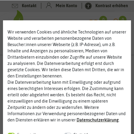
Kontakt
Mein Konto
Kontrast erhöhen
Filter
0
0
Wir verwenden Cookies und ähnliche Technologien auf unserer
Website und verarbeiten personenbezogene Daten von
Besucher:innen unserer Webseite (z.B. IP-Adresse), um z.B.
Inhalte und Anzeigen zu personalisieren, Medien von
Drittanbietern einzubinden oder Zugriffe auf unsere Website
zu analysieren. Die Datenverarbeitung erfolgt erst durch
Samen-Sets
- Saatgutboxen
gesetzte Cookies. Wir teilen diese Daten mit Dritten, die wir in
Saatgutboxen – die kleinen Wunder voller Samen
den Einstellungen benennen.
Die Datenverarbeitung kann mit Einwilligung oder aufgrund
Saatgutboxen sind kleine Wunderkistchen, die viel Saatgut zu
eines berechtigten Interesses erfolgen. Die Zustimmung kann
einem Thema enthalten. Saatgutboxen gibt es in verschiedenen
erteilt oder abgelehnt werden. Es besteht das Recht, nicht
Zusammenstellungen und Größen. Das Angebot reicht von
einzuwilligen und die Einwilligung zu einem späteren
essbaren Blüten über Tomatenraritäten bis hin zum Garten-
Zeitpunkt zu ändern oder zu widerrufen. Weitere
Starterset. Die Saatgutmischungen richten sich an
Informationen zur Verwendung personenbezogener Daten und
Gartenanfänger:innen, Liebhaber bestimmter Gemüse- und
den Diensten erklären wir in unserer
Daten­schutz­erklärung
.
Blumensorten, Hobbyköche und viele mehr. Viele der Boxen
können auch später noch als Saatgutarchiv verwendet werden,