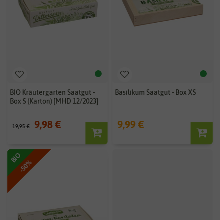
BIO Kräutergarten Saatgut -
Basilikum Saatgut - Box XS
Box S (Karton) [MHD 12/2023]
9,98 €
9,99 €
19,95 €
BIO
BIO
-50%