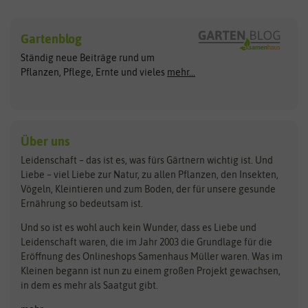
Sämereien
Hersteller
Blumensamen
Gartenblog
Exotische Samen
Arche Noah
Clever Pots
Ständig neue Beiträge rund um
Gemüsesamen
ASB Greenworld
COMPO
Pflanzen, Pflege, Ernte und vieles
mehr...
Gründünger
Keimsprossen
Austrosaat
Culinaris
Kiloware
baza
De Bolster Bio-Samen
Kleintiersaaten
Kräutersamen
Benary
Dobar
Über uns
Loretta-Rasen
Bingenheimer Saatgut
Dürr-Samen
Leidenschaft – das ist es, was fürs Gärtnern wichtig ist. Und
Obstsamen
Liebe – viel Liebe zur Natur, zu allen Pflanzen, den Insekten,
Pilzbrut
BioBalu
elho
Vögeln, Kleintieren und zum Boden, der für unsere gesunde
Rasensamen
Ernährung so bedeutsam ist.
Bionana
Eschenfelder
Steckzwiebeln
Zimmer & Kübelpflanzen
Und so ist es wohl auch kein Wunder, dass es Liebe und
BIOWOL
Feldsaaten Freudenberger
Kataloge
Leidenschaft waren, die im Jahr 2003 die Grundlage für die
Blumicorn
Fertil
Schnäppchen
Eröffnung des Onlineshops Samenhaus Müller waren. Was im
Kleinen begann ist nun zu einem großen Projekt gewachsen,
Bûten Birds
Flora Elite
Anzucht & Gartenzubehör
in dem es mehr als Saatgut gibt.
Bûten Home
Flora Elite Blumenzwiebeln