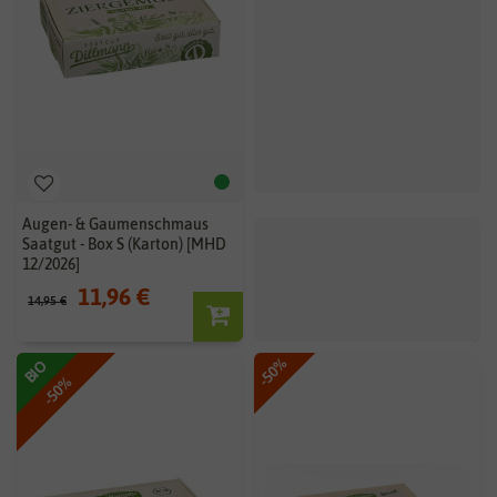
Augen- & Gaumenschmaus
BIO Beet-Box "Jausenbox"
Saatgut - Box S (Karton) [MHD
[MHD 12/2026]
12/2026]
11,96 €
12,72 €
14,95 €
15,90 €
-50%
BIO
-50%