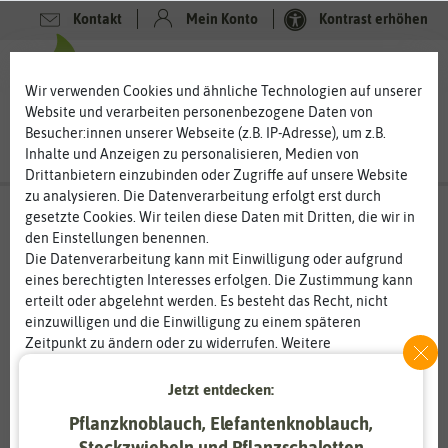
Kontakt
Mein Konto
Kontrast erhöhen
0
0
Wir verwenden Cookies und ähnliche Technologien auf unserer
Website und verarbeiten personenbezogene Daten von
Besucher:innen unserer Webseite (z.B. IP-Adresse), um z.B.
Inhalte und Anzeigen zu personalisieren, Medien von
Drittanbietern einzubinden oder Zugriffe auf unsere Website
zu analysieren. Die Datenverarbeitung erfolgt erst durch
gesetzte Cookies. Wir teilen diese Daten mit Dritten, die wir in
den Einstellungen benennen.
Die Datenverarbeitung kann mit Einwilligung oder aufgrund
eines berechtigten Interesses erfolgen. Die Zustimmung kann
erteilt oder abgelehnt werden. Es besteht das Recht, nicht
einzuwilligen und die Einwilligung zu einem späteren
Zeitpunkt zu ändern oder zu widerrufen. Weitere
Informationen zur Verwendung personenbezogener Daten und
den Diensten erklären wir in unserer
Daten­schutz­erklärung
.
Jetzt entdecken:
Pflanzknoblauch, Elefantenknoblauch,
Essenziell
Statistik
Steckzwiebeln und Pflanzschalotten