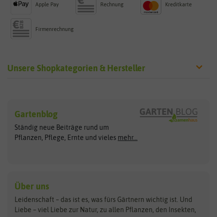
Apple Pay
Rechnung
Kreditkarte
Firmenrechnung
Unsere Shopkategorien & Hersteller
Sämereien
Hersteller
Blumensamen
Gartenblog
Exotische Samen
Arche Noah
Clever Pots
Ständig neue Beiträge rund um
Gemüsesamen
ASB Greenworld
COMPO
Pflanzen, Pflege, Ernte und vieles
mehr...
Gründünger
Keimsprossen
Austrosaat
Culinaris
Kiloware
baza
De Bolster Bio-Samen
Kleintiersaaten
Kräutersamen
Benary
Dobar
Über uns
Loretta-Rasen
Bingenheimer Saatgut
Dürr-Samen
Leidenschaft – das ist es, was fürs Gärtnern wichtig ist. Und
Obstsamen
Liebe – viel Liebe zur Natur, zu allen Pflanzen, den Insekten,
Pilzbrut
BioBalu
elho