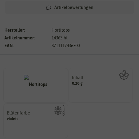
Artikelbewertungen
Hersteller:
Hortitops
Artikelnummer:
14363-ht
EAN:
8711117436300
Inhalt
0,20 g
Wie viel ist enthalten
Blütenfarbe
violett
Kann auch mehrfarbig sein.
Wie ist die Blüte eingefärbt?