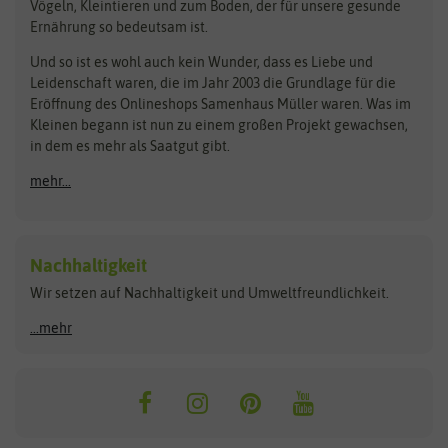
Vögeln, Kleintieren und zum Boden, der für unsere gesunde
Rasensamen
Ernährung so bedeutsam ist.
Bionana
Eschenfelder
Steckzwiebeln
Zimmer & Kübelpflanzen
Und so ist es wohl auch kein Wunder, dass es Liebe und
BIOWOL
Feldsaaten Freudenberger
Kataloge
Leidenschaft waren, die im Jahr 2003 die Grundlage für die
Blumicorn
Fertil
Schnäppchen
Eröffnung des Onlineshops Samenhaus Müller waren. Was im
Kleinen begann ist nun zu einem großen Projekt gewachsen,
Bûten Birds
Flora Elite
Anzucht & Gartenzubehör
in dem es mehr als Saatgut gibt.
Bûten Home
Flora Elite Blumenzwiebeln
mehr...
Anzuchtschalen
Buzzy Seeds
Flora Fantastica
Anzuchttöpfe
Buzzy Gifts
Florex
Folien, Vliese und Netze
Growblocks, Erde & Dünger
Carl Pabst
Nachhaltigkeit
Heizmatte & Heizkabel
Wir setzen auf Nachhaltigkeit und Umweltfreundlichkeit.
Florissa
Hortitops
Kokos-Quelltabletten
Zimmergewächshaus
Flortis
Jansen Zaden
...mehr
FLORTUS
Jiffy
Gemüsesamen
Franchi Sementi
JUB Holland
Bohnen & Erbsen
Frankonia Samen
Kent & Stowe
Gurkensamen
Kohlsamen