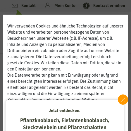
Kontakt
Mein Konto
Kontrast erhöhen
0
0
Wir verwenden Cookies und ähnliche Technologien auf unserer
Website und verarbeiten personenbezogene Daten von
Besucher:innen unserer Webseite (z.B. IP-Adresse), um z.B.
Inhalte und Anzeigen zu personalisieren, Medien von
Drittanbietern einzubinden oder Zugriffe auf unsere Website
zu analysieren. Die Datenverarbeitung erfolgt erst durch
gesetzte Cookies. Wir teilen diese Daten mit Dritten, die wir in
den Einstellungen benennen.
Die Datenverarbeitung kann mit Einwilligung oder aufgrund
eines berechtigten Interesses erfolgen. Die Zustimmung kann
erteilt oder abgelehnt werden. Es besteht das Recht, nicht
einzuwilligen und die Einwilligung zu einem späteren
Zeitpunkt zu ändern oder zu widerrufen. Weitere
Informationen zur Verwendung personenbezogener Daten und
Jetzt entdecken:
den Diensten erklären wir in unserer
Daten­schutz­erklärung
.
Pflanzknoblauch, Elefantenknoblauch,
Essenziell
Statistik
Steckzwiebeln und Pflanzschalotten