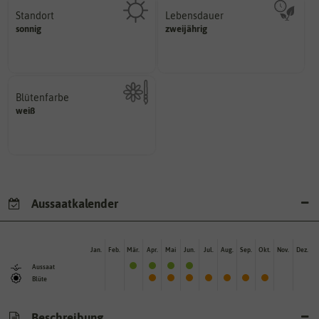
Standort
Lebensdauer
sonnig, vollsonnig)
mehrjährig.
sonnig
zweijährig
Pflanze? (schattig, halbschattig,
einjährig, zweijährig oder
Wie viel Licht benötigt die
Pflanzen werden kategorisiert in:
Blütenfarbe
weiß
Kann auch mehrfarbig sein.
Wie ist die Blüte eingefärbt?
Aussaatkalender
Jan.
Feb.
Mär.
Apr.
Mai
Jun.
Jul.
Aug.
Sep.
Okt.
Nov.
Dez.
Aussaat
Blüte
Beschreibung