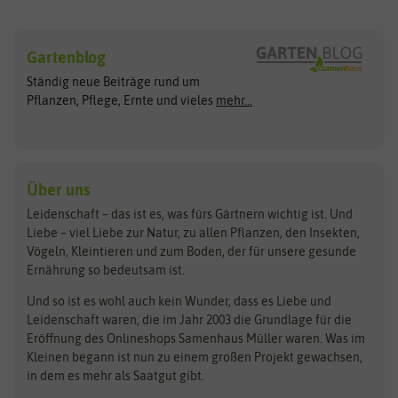
Sämereien
Hersteller
Blumensamen
Gartenblog
Exotische Samen
Arche Noah
Clever Pots
Ständig neue Beiträge rund um
Gemüsesamen
ASB Greenworld
COMPO
Pflanzen, Pflege, Ernte und vieles
mehr...
Gründünger
Keimsprossen
Austrosaat
Culinaris
Kiloware
baza
De Bolster Bio-Samen
Kleintiersaaten
Kräutersamen
Benary
Dobar
Über uns
Loretta-Rasen
Bingenheimer Saatgut
Dürr-Samen
Leidenschaft – das ist es, was fürs Gärtnern wichtig ist. Und
Obstsamen
Liebe – viel Liebe zur Natur, zu allen Pflanzen, den Insekten,
Pilzbrut
BioBalu
elho
Vögeln, Kleintieren und zum Boden, der für unsere gesunde
Rasensamen
Ernährung so bedeutsam ist.
Bionana
Eschenfelder
Steckzwiebeln
Zimmer & Kübelpflanzen
Und so ist es wohl auch kein Wunder, dass es Liebe und
BIOWOL
Feldsaaten Freudenberger
Kataloge
Leidenschaft waren, die im Jahr 2003 die Grundlage für die
Blumicorn
Fertil
Schnäppchen
Eröffnung des Onlineshops Samenhaus Müller waren. Was im
Kleinen begann ist nun zu einem großen Projekt gewachsen,
Bûten Birds
Flora Elite
Anzucht & Gartenzubehör
in dem es mehr als Saatgut gibt.
Bûten Home
Flora Elite Blumenzwiebeln