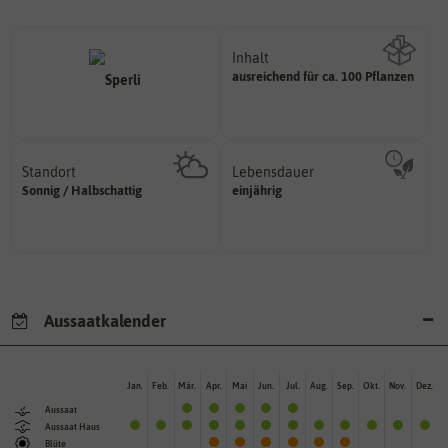
Inhalt
ausreichend für ca. 100 Pflanzen
Wie viel ist enthalten
Standort
Lebensdauer
sonnig, vollsonnig)
mehrjährig.
Sonnig / Halbschattig
einjährig
Pflanze? (schattig, halbschattig,
einjährig, zweijährig oder
Wie viel Licht benötigt die
Pflanzen werden kategorisiert in:
Aussaatkalender
Jan.
Feb.
Mär.
Apr.
Mai
Jun.
Jul.
Aug.
Sep.
Okt.
Nov.
Dez.
Aussaat
Aussaat Haus
Blüte