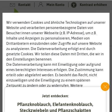
Kontakt
Mein Konto
Kontrast erhöhen
0
0
Wir verwenden Cookies und ähnliche Technologien auf unserer
Website und verarbeiten personenbezogene Daten von
Besucher:innen unserer Webseite (z.B. IP-Adresse), um z.B.
Inhalte und Anzeigen zu personalisieren, Medien von
Drittanbietern einzubinden oder Zugriffe auf unsere Website
zu analysieren. Die Datenverarbeitung erfolgt erst durch
gesetzte Cookies. Wir teilen diese Daten mit Dritten, die wir in
den Einstellungen benennen.
Die Datenverarbeitung kann mit Einwilligung oder aufgrund
eines berechtigten Interesses erfolgen. Die Zustimmung kann
erteilt oder abgelehnt werden. Es besteht das Recht, nicht
einzuwilligen und die Einwilligung zu einem späteren
Zeitpunkt zu ändern oder zu widerrufen. Weitere
Informationen zur Verwendung personenbezogener Daten und
Jetzt entdecken:
den Diensten erklären wir in unserer
Daten­schutz­erklärung
.
Pflanzknoblauch, Elefantenknoblauch,
Essenziell
Statistik
Steckzwiebeln und Pflanzschalotten