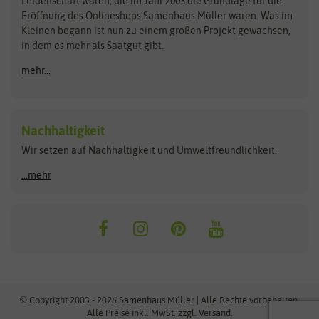
Leidenschaft waren, die im Jahr 2003 die Grundlage für die
Blumicorn
Fertil
Schnäppchen
Eröffnung des Onlineshops Samenhaus Müller waren. Was im
Kleinen begann ist nun zu einem großen Projekt gewachsen,
Bûten Birds
Flora Elite
Anzucht & Gartenzubehör
in dem es mehr als Saatgut gibt.
Bûten Home
Flora Elite Blumenzwiebeln
mehr...
Anzuchtschalen
Buzzy Seeds
Flora Fantastica
Anzuchttöpfe
Buzzy Gifts
Florex
Folien, Vliese und Netze
Growblocks, Erde & Dünger
Carl Pabst
Nachhaltigkeit
Heizmatte & Heizkabel
Wir setzen auf Nachhaltigkeit und Umweltfreundlichkeit.
Florissa
Hortitops
Kokos-Quelltabletten
Zimmergewächshaus
Flortis
Jansen Zaden
...mehr
FLORTUS
Jiffy
Gemüsesamen
Franchi Sementi
JUB Holland
Bohnen & Erbsen
Frankonia Samen
Kent & Stowe
Gurkensamen
Kohlsamen
Garland
Kiepenkerl
Kürbissamen
Gardissimo
kixx
Lauchsamen
© Copyright 2003 - 2026 Samenhaus Müller | Alle Rechte vorbehalten.
Maissamen
Alle Preise inkl. MwSt. zzgl. Versand.
GEVO
Küpper