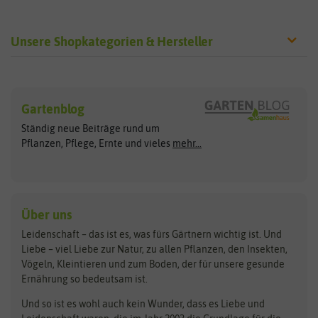
Unsere Shopkategorien & Hersteller
Sämereien
Hersteller
Blumensamen
Gartenblog
Exotische Samen
Arche Noah
Clever Pots
Ständig neue Beiträge rund um
Gemüsesamen
ASB Greenworld
COMPO
Pflanzen, Pflege, Ernte und vieles
mehr...
Gründünger
Keimsprossen
Austrosaat
Culinaris
Kiloware
baza
De Bolster Bio-Samen
Kleintiersaaten
Kräutersamen
Benary
Dobar
Über uns
Loretta-Rasen
Bingenheimer Saatgut
Dürr-Samen
Leidenschaft – das ist es, was fürs Gärtnern wichtig ist. Und
Obstsamen
Liebe – viel Liebe zur Natur, zu allen Pflanzen, den Insekten,
Pilzbrut
BioBalu
elho
Vögeln, Kleintieren und zum Boden, der für unsere gesunde
Rasensamen
Ernährung so bedeutsam ist.
Bionana
Eschenfelder
Steckzwiebeln
Zimmer & Kübelpflanzen
Und so ist es wohl auch kein Wunder, dass es Liebe und
BIOWOL
Feldsaaten Freudenberger
Kataloge