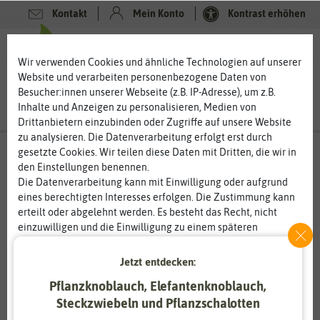
Kontakt
Mein Konto
Kontrast erhöhen
0
0
Wir verwenden Cookies und ähnliche Technologien auf unserer
Website und verarbeiten personenbezogene Daten von
Besucher:innen unserer Webseite (z.B. IP-Adresse), um z.B.
Inhalte und Anzeigen zu personalisieren, Medien von
Drittanbietern einzubinden oder Zugriffe auf unsere Website
zu analysieren. Die Datenverarbeitung erfolgt erst durch
gesetzte Cookies. Wir teilen diese Daten mit Dritten, die wir in
den Einstellungen benennen.
Die Datenverarbeitung kann mit Einwilligung oder aufgrund
eines berechtigten Interesses erfolgen. Die Zustimmung kann
erteilt oder abgelehnt werden. Es besteht das Recht, nicht
einzuwilligen und die Einwilligung zu einem späteren
Zeitpunkt zu ändern oder zu widerrufen. Weitere
Informationen zur Verwendung personenbezogener Daten und
Jetzt entdecken:
den Diensten erklären wir in unserer
Daten­schutz­erklärung
.
Pflanzknoblauch, Elefantenknoblauch,
Steckzwiebeln und Pflanzschalotten
Essenziell
Statistik