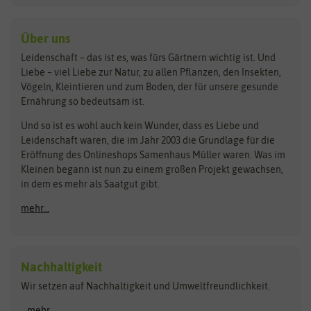
Kiloware
baza
De Bolster Bio-Samen
Kleintiersaaten
Kräutersamen
Benary
Dobar
Über uns
Loretta-Rasen
Bingenheimer Saatgut
Dürr-Samen
Leidenschaft – das ist es, was fürs Gärtnern wichtig ist. Und
Obstsamen
Liebe – viel Liebe zur Natur, zu allen Pflanzen, den Insekten,
Pilzbrut
BioBalu
elho
Vögeln, Kleintieren und zum Boden, der für unsere gesunde
Rasensamen
Ernährung so bedeutsam ist.
Bionana
Eschenfelder
Steckzwiebeln
Zimmer & Kübelpflanzen
Und so ist es wohl auch kein Wunder, dass es Liebe und
BIOWOL
Feldsaaten Freudenberger
Kataloge
Leidenschaft waren, die im Jahr 2003 die Grundlage für die
Blumicorn
Fertil
Schnäppchen
Eröffnung des Onlineshops Samenhaus Müller waren. Was im
Kleinen begann ist nun zu einem großen Projekt gewachsen,
Bûten Birds
Flora Elite
Anzucht & Gartenzubehör
in dem es mehr als Saatgut gibt.
Bûten Home
Flora Elite Blumenzwiebeln
mehr...
Anzuchtschalen
Buzzy Seeds
Flora Fantastica
Anzuchttöpfe
Buzzy Gifts
Florex
Folien, Vliese und Netze
Growblocks, Erde & Dünger
Carl Pabst
Nachhaltigkeit
Heizmatte & Heizkabel
Wir setzen auf Nachhaltigkeit und Umweltfreundlichkeit.
Florissa
Hortitops
Kokos-Quelltabletten
Zimmergewächshaus
Flortis
Jansen Zaden
...mehr