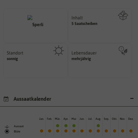
Inhalt
5 Saatscheiben
Wie viel ist enthalten
Standort
Lebensdauer
sonnig, vollsonnig)
mehrjährig.
sonnig
mehrjährig
Pflanze? (schattig, halbschattig,
einjährig, zweijährig oder
Wie viel Licht benötigt die
Pflanzen werden kategorisiert in:
Aussaatkalender
Jan.
Feb.
Mär.
Apr.
Mai
Jun.
Jul.
Aug.
Sep.
Okt.
Nov.
Dez.
Aussaat
Blüte