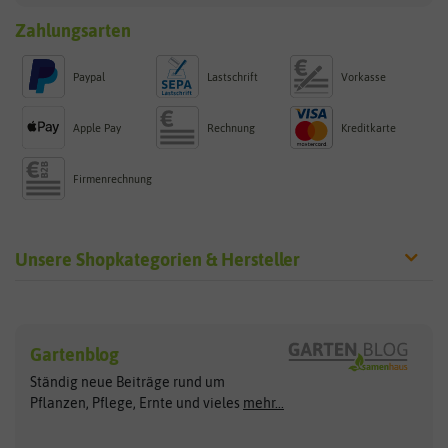
Zahlungsarten
Paypal
Lastschrift
Vorkasse
Apple Pay
Rechnung
Kreditkarte
Firmenrechnung
Unsere Shopkategorien & Hersteller
Sämereien
Hersteller
Blumensamen
Gartenblog
Exotische Samen
Arche Noah
Clever Pots
Ständig neue Beiträge rund um
Gemüsesamen
ASB Greenworld
COMPO
Pflanzen, Pflege, Ernte und vieles
mehr...
Gründünger
Keimsprossen
Austrosaat
Culinaris