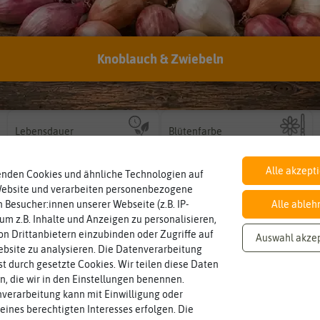
Knoblauch & Zwiebeln
Inhalt
Standort
sonnig, vollsonnig)
Wie viel ist enthalten
Pflanze? (schattig, halbschattig,
ausreichend für ca. 25 Pflanzen
sonnig
Wie viel Licht benötigt die
Lebensdauer
Blütenfarbe
mehrjährig.
auch mehrfarbig sein.
einjährig, zweijährig oder
einjährig
orange
Wie ist die Blüte eingefärbt? Kann
Pflanzen werden kategorisiert in:
Alle akzept
enden Cookies und ähnliche Technologien auf
Website und verarbeiten personenbezogene
 Besucher:innen unserer Webseite (z.B. IP-
Alle ableh
 um z.B. Inhalte und Anzeigen zu personalisieren,
n Drittanbietern einzubinden oder Zugriffe auf
Auswahl akze
bsite zu analysieren. Die Datenverarbeitung
rst durch gesetzte Cookies. Wir teilen diese Daten
en, die wir in den Einstellungen benennen.
verarbeitung kann mit Einwilligung oder
eines berechtigten Interesses erfolgen. Die