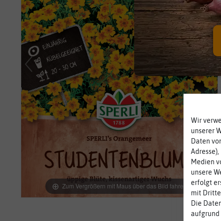
Wir verw
unserer 
Daten von
Adresse),
Medien vo
unsere We
erfolgt e
Zum Vergrößern mit Maus über das Bild fahren
mit Dritt
Die Daten
aufgrund 