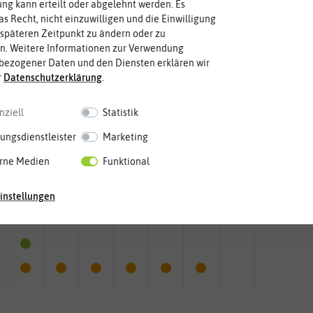
g kann erteilt oder abgelehnt werden. Es
as Recht, nicht einzuwilligen und die Einwilligung
späteren Zeitpunkt zu ändern oder zu
n. Weitere Informationen zur Verwendung
bezogener Daten und den Diensten erklären wir
r
Daten­schutz­erklärung
.
nziell
Statistik
ungsdienstleister
Marketing
rne Medien
Funktional
instellungen
Mai
Jun.
Jul.
Aug.
Sep.
Okt.
Nov.
Dez.