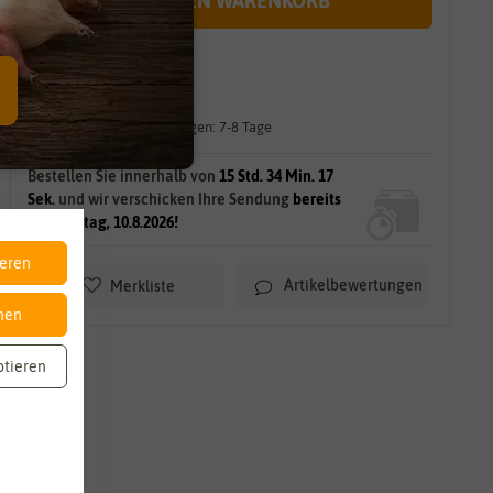
IN DEN WARENKORB
sofort lieferbar
gilt für
9
Stück
am Lager.
Lieferzeit für größere Mengen: 7-8 Tage
Bestellen Sie innerhalb von
15 Std. 34 Min. 15
Sek.
und wir verschicken Ihre Sendung
bereits
am Montag, 10.8.2026!
ieren
Artikelbewertungen
Merkliste
nen
ptieren