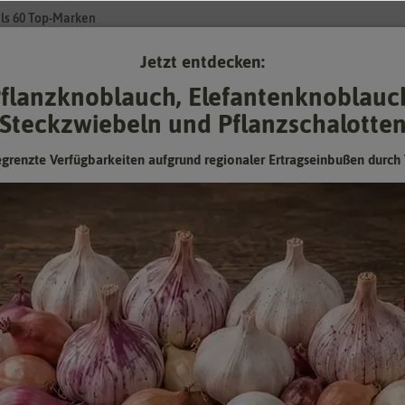
ls 60 Top-Marken
Jetzt entdecken:
Su
flanzknoblauch, Elefantenknoblauc
Steckzwiebeln und Pflanzschalotte
Gartenzubehör
Pflanzgut
Keimsprossen
❤ für Tiere
egrenzte Verfügbarkeiten aufgrund regionaler Ertragseinbußen durch 
emeer
Studentenblume Orangemeer
einjährig, Beetpflanze, Höhe ca. 25 cm
Hersteller:
Sperli-Samen
Artikelnummer:
87305
EAN:
4001523873054