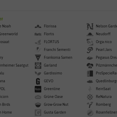
er
e Noah
Florissa
Nelson Gard
Greenworld
Flortis
Neudorff
rosaat
FLORTUS
Orga.nico
Franchi Sementi
Pearl Jars
ry
Frankonia Samen
Pegasus Dre
enheimer Saatgut
Garland
Pilzmännch
alu
Gardissimo
ProSpecieRa
ana
GEVO
Quedlinburg
WOL
Greenline
ReinSaat
icorn
Grüne Oase
ReNatura
n Birds
Grow-Grow Nut
Romberg
n Home
Gusta Garden
Rosenfellne