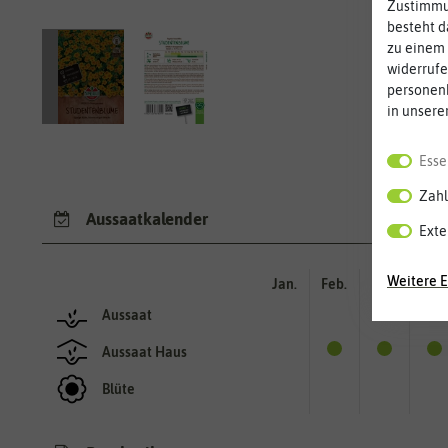
Zustimmun
besteht d
zu einem 
widerrufe
personen
in unsere
Esse
Zahl
Aussaatkalender
Exte
Weitere E
Jan.
Feb.
Mär.
Apr.
Aussaat
Aussaat Haus
Blüte