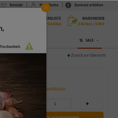
Kontakt
Mein Konto
Kontrast erhöhen
MERKLISTE
WARENKORB
che
0 Artikel
0
Artikel /
0,00 €
h,
n
SALE
Trockenheit.
Zurück zur Übersicht
2,79 €
*
* inkl. 7% MwSt. zzgl.
Versandkosten