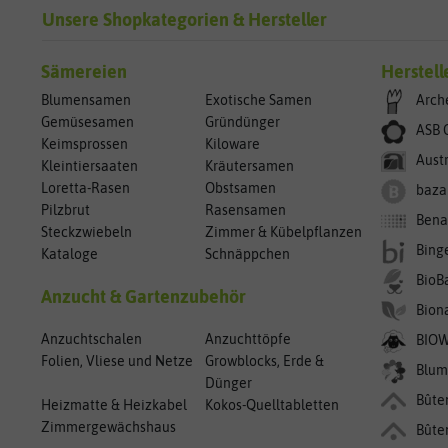
Unsere Shopkategorien & Hersteller
Sämereien
Herstell
Blumensamen
Exotische Samen
Arch
Gemüsesamen
Gründünger
ASB 
Keimsprossen
Kiloware
Aust
Kleintiersaaten
Kräutersamen
Loretta-Rasen
Obstsamen
baza
Pilzbrut
Rasensamen
Bena
Steckzwiebeln
Zimmer & Kübelpflanzen
Bing
Kataloge
Schnäppchen
BioB
Anzucht & Gartenzubehör
Bion
Anzuchtschalen
Anzuchttöpfe
BIO
Folien, Vliese und Netze
Growblocks, Erde &
Blum
Dünger
Bûte
Heizmatte & Heizkabel
Kokos-Quelltabletten
Zimmergewächshaus
Bûte