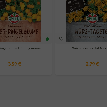
ingelblume Frühlingssonne
Würz-Tagetes Hot Mex
3,59 €
2,79 €