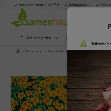
Versandkostenfrei ab 75 €
Keimgarantie
Mehr a
P
Alle Kategorien
Saatgut
Anzucht & 
Teilweise b
Blumensamen
Studentenblumensamen
Studentenblume Orang