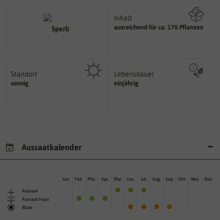
Inhalt
ausreichend für ca. 170 Pflanzen
Wie viel ist enthalten
Standort
Lebensdauer
sonnig, vollsonnig)
mehrjährig.
sonnig
einjährig
Pflanze? (schattig, halbschattig,
einjährig, zweijährig oder
Wie viel Licht benötigt die
Pflanzen werden kategorisiert in:
Aussaatkalender
Jan.
Feb.
Mär.
Apr.
Mai
Jun.
Jul.
Aug.
Sep.
Okt.
Nov.
Dez.
Aussaat
Aussaat Haus
Blüte