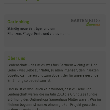
Sämereien
Hersteller
Blumensamen
Gartenblog
Exotische Samen
Arche Noah
Clever Pots
Ständig neue Beiträge rund um
Gemüsesamen
ASB Greenworld
COMPO
Pflanzen, Pflege, Ernte und vieles
mehr...
Gründünger
Keimsprossen
Austrosaat
Culinaris
Kiloware
baza
De Bolster Bio-Samen
Kleintiersaaten
Kräutersamen
Benary
Dobar
Über uns
Loretta-Rasen
Bingenheimer Saatgut
Dürr-Samen
Leidenschaft – das ist es, was fürs Gärtnern wichtig ist. Und
Obstsamen
Liebe – viel Liebe zur Natur, zu allen Pflanzen, den Insekten,
Pilzbrut
BioBalu
elho
Vögeln, Kleintieren und zum Boden, der für unsere gesunde
Rasensamen
Ernährung so bedeutsam ist.
Bionana
Eschenfelder
Steckzwiebeln
Zimmer & Kübelpflanzen
Und so ist es wohl auch kein Wunder, dass es Liebe und
BIOWOL
Feldsaaten Freudenberger
Kataloge
Leidenschaft waren, die im Jahr 2003 die Grundlage für die
Blumicorn
Fertil
Schnäppchen
Eröffnung des Onlineshops Samenhaus Müller waren. Was im
Kleinen begann ist nun zu einem großen Projekt gewachsen,
Bûten Birds
Flora Elite
Anzucht & Gartenzubehör
in dem es mehr als Saatgut gibt.