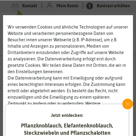
Kontakt
Mein Konto
Kontrast erhöhen
0
0
Wir verwenden Cookies und ähnliche Technologien auf unserer
Website und verarbeiten personenbezogene Daten von
Besucher:innen unserer Webseite (z.B. IP-Adresse), um z.B.
Inhalte und Anzeigen zu personalisieren, Medien von
Drittanbietern einzubinden oder Zugriffe auf unsere Website
zu analysieren. Die Datenverarbeitung erfolgt erst durch
gesetzte Cookies. Wir teilen diese Daten mit Dritten, die wir in
den Einstellungen benennen.
Die Datenverarbeitung kann mit Einwilligung oder aufgrund
eines berechtigten Interesses erfolgen. Die Zustimmung kann
erteilt oder abgelehnt werden. Es besteht das Recht, nicht
einzuwilligen und die Einwilligung zu einem späteren
Zeitpunkt zu ändern oder zu widerrufen. Weitere
Informationen zur Verwendung personenbezogener Daten und
Jetzt entdecken:
den Diensten erklären wir in unserer
Daten­schutz­erklärung
.
Pflanzknoblauch, Elefantenknoblauch,
Essenziell
Statistik
Steckzwiebeln und Pflanzschalotten