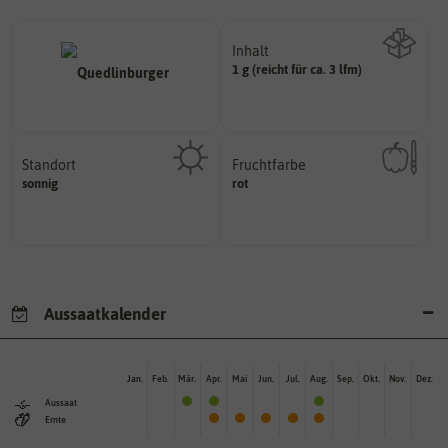
Inhalt
1 g (reicht für ca. 3 lfm)
Wie viel ist enthalten
Standort
Fruchtfarbe
sonnig, vollsonnig)
hat.
sonnig
rot
Pflanze? (schattig, halbschattig,
sie nach dem Reifungsprozess
Wie viel Licht benötigt die
Die Farbe der reifen Frucht, die
Aussaatkalender
Jan.
Feb.
Mär.
Apr.
Mai
Jun.
Jul.
Aug.
Sep.
Okt.
Nov.
Dez.
Aussaat
Ernte