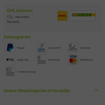
DHL GoGreen
CO
- neutraler
2
Versand...
Zahlungsarten
Paypal
Lastschrift
Vorkasse
Apple Pay
Rechnung
Kreditkarte
Firmenrechnung
Unsere Shopkategorien & Hersteller
Sämereien