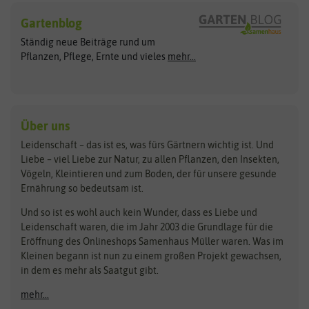
Hersteller
Blumensamen
Gartenblog
Exotische Samen
Arche Noah
Clever Pots
Ständig neue Beiträge rund um
Gemüsesamen
ASB Greenworld
COMPO
Pflanzen, Pflege, Ernte und vieles
mehr...
Gründünger
Keimsprossen
Austrosaat
Culinaris
Kiloware
baza
De Bolster Bio-Samen
Kleintiersaaten
Kräutersamen
Benary
Dobar
Über uns
Loretta-Rasen
Bingenheimer Saatgut
Dürr-Samen
Leidenschaft – das ist es, was fürs Gärtnern wichtig ist. Und
Obstsamen
Liebe – viel Liebe zur Natur, zu allen Pflanzen, den Insekten,
Pilzbrut
BioBalu
elho
Vögeln, Kleintieren und zum Boden, der für unsere gesunde
Rasensamen
Ernährung so bedeutsam ist.
Bionana
Eschenfelder
Steckzwiebeln
Zimmer & Kübelpflanzen
Und so ist es wohl auch kein Wunder, dass es Liebe und
BIOWOL
Feldsaaten Freudenberger
Kataloge
Leidenschaft waren, die im Jahr 2003 die Grundlage für die
Blumicorn
Fertil
Schnäppchen
Eröffnung des Onlineshops Samenhaus Müller waren. Was im
Kleinen begann ist nun zu einem großen Projekt gewachsen,
Bûten Birds
Flora Elite
Anzucht & Gartenzubehör
in dem es mehr als Saatgut gibt.
Bûten Home
Flora Elite Blumenzwiebeln
mehr...
Anzuchtschalen
Buzzy Seeds
Flora Fantastica