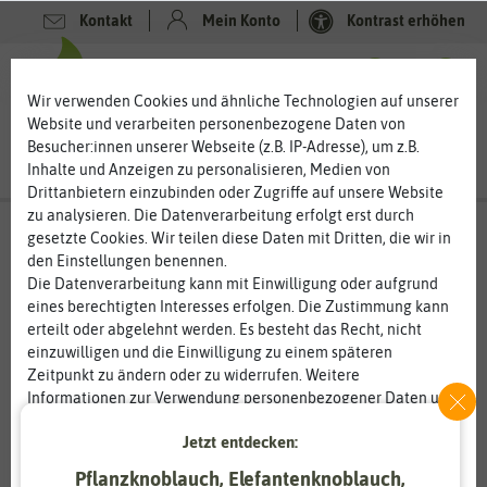
Kontakt
Mein Konto
Kontrast erhöhen
0
0
Wir verwenden Cookies und ähnliche Technologien auf unserer
Website und verarbeiten personenbezogene Daten von
Besucher:innen unserer Webseite (z.B. IP-Adresse), um z.B.
Inhalte und Anzeigen zu personalisieren, Medien von
Drittanbietern einzubinden oder Zugriffe auf unsere Website
zu analysieren. Die Datenverarbeitung erfolgt erst durch
gesetzte Cookies. Wir teilen diese Daten mit Dritten, die wir in
den Einstellungen benennen.
Die Datenverarbeitung kann mit Einwilligung oder aufgrund
eines berechtigten Interesses erfolgen. Die Zustimmung kann
erteilt oder abgelehnt werden. Es besteht das Recht, nicht
einzuwilligen und die Einwilligung zu einem späteren
Zeitpunkt zu ändern oder zu widerrufen. Weitere
Informationen zur Verwendung personenbezogener Daten und
den Diensten erklären wir in unserer
Daten­schutz­erklärung
.
Jetzt entdecken:
Essenziell
Statistik
Pflanzknoblauch, Elefantenknoblauch,