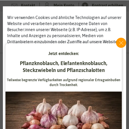
Kontakt
Mein Konto
Kontrast erhöhen
Filter
Wir verwenden Cookies und ähnliche Technologien auf unserer
0
0
Website und verarbeiten personenbezogene Daten von
Besucher:innen unserer Webseite (z.B. IP-Adresse), um z.B.
Inhalte und Anzeigen zu personalisieren, Medien von
Drittanbietern einzubinden oder Zugriffe auf unsere Website
zu analysieren. Die Datenverarbeitung erfolgt erst durch
Jetzt entdecken:
gesetzte Cookies. Wir teilen diese Daten mit Dritten, die wir in
den Einstellungen benennen.
Anzucht & Gartenzubehör
- Gartengeräte &
Pflanzknoblauch, Elefantenknoblauch,
Die Datenverarbeitung kann mit Einwilligung oder aufgrund
Gartenwerkzeuge
- Ernten - Blumenkellen
Steckzwiebeln und Pflanzschalotten
eines berechtigten Interesses erfolgen. Die Zustimmung kann
erteilt oder abgelehnt werden. Es besteht das Recht, nicht
Teilweise begrenzte Verfügbarkeiten aufgrund regionaler Ertragseinbußen
einzuwilligen und die Einwilligung zu einem späteren
durch Trockenheit.
0 Ergebnisse
gefunden in Blumenkellen
Zeitpunkt zu ändern oder zu widerrufen. Weitere
Informationen zur Verwendung personenbezogener Daten und
den Diensten erklären wir in unserer
Daten­schutz­erklärung
.
Essenziell
Statistik
Zahlungsdienstleister
Marketing