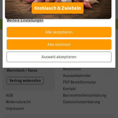
Externe Medien
Funktional
Knoblauch & Zwiebeln
Weitere Einstellungen
Alle Informationen im Überblick
Alle akzeptieren
Service
Mein Konto
Alle ablehnen
Haltbarkeit
Anmelden
Zahlung + Versand
Auswahl akzeptieren
Registrieren
Karriere
Merkliste
Newsletter
Warenkorb
/
Kasse
Aussaatkalender
Vertrag widerrufen
PDF Bestellformular
Kontakt
AGB
Barrierefreiheitserklärung
Widerrufsrecht
Datenschutzerklärung
Impressum