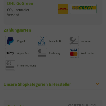
DHL GoGreen
CO
- neutraler
2
Versand...
Zahlungsarten
Paypal
Lastschrift
Vorkasse
Apple Pay
Rechnung
Kreditkarte
Firmenrechnung
Unsere Shopkategorien & Hersteller
Sämereien
Hersteller
Blumensamen