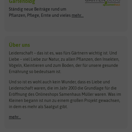
Gartenblog
Exotische Samen
Arche Noah
Clever Pots
Ständig neue Beiträge rund um
Gemüsesamen
ASB Greenworld
COMPO
Pflanzen, Pflege, Ernte und vieles
mehr...
Gründünger
Keimsprossen
Austrosaat
Culinaris
Kiloware
baza
De Bolster Bio-Samen
Kleintiersaaten
Kräutersamen
Benary
Dobar
Über uns
Loretta-Rasen
Bingenheimer Saatgut
Dürr-Samen
Leidenschaft – das ist es, was fürs Gärtnern wichtig ist. Und
Obstsamen
Liebe – viel Liebe zur Natur, zu allen Pflanzen, den Insekten,
Pilzbrut
BioBalu
elho
Vögeln, Kleintieren und zum Boden, der für unsere gesunde
Rasensamen
Ernährung so bedeutsam ist.
Bionana
Eschenfelder
Steckzwiebeln
Zimmer & Kübelpflanzen
Und so ist es wohl auch kein Wunder, dass es Liebe und
BIOWOL
Feldsaaten Freudenberger
Kataloge
Leidenschaft waren, die im Jahr 2003 die Grundlage für die
Blumicorn
Fertil
Schnäppchen
Eröffnung des Onlineshops Samenhaus Müller waren. Was im
Kleinen begann ist nun zu einem großen Projekt gewachsen,
Bûten Birds
Flora Elite
Anzucht & Gartenzubehör
in dem es mehr als Saatgut gibt.
Bûten Home
Flora Elite Blumenzwiebeln
mehr...
Anzuchtschalen
Buzzy Seeds
Flora Fantastica
Anzuchttöpfe
Buzzy Gifts
Florex
Folien, Vliese und Netze