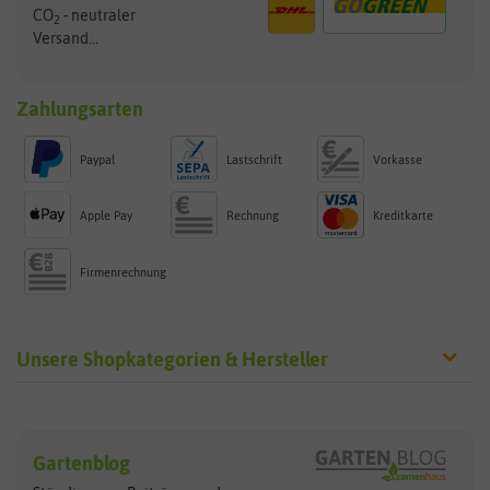
CO
- neutraler
2
Versand...
Zahlungsarten
Paypal
Lastschrift
Vorkasse
Apple Pay
Rechnung
Kreditkarte
Firmenrechnung
Unsere Shopkategorien & Hersteller
Sämereien
Hersteller
Blumensamen
Gartenblog
Exotische Samen
Arche Noah
Clever Pots