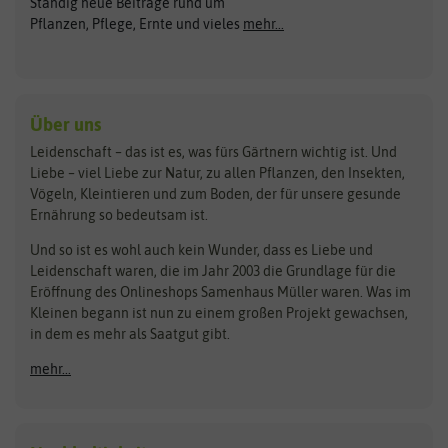
Ständig neue Beiträge rund um
Gemüsesamen
ASB Greenworld
COMPO
Pflanzen, Pflege, Ernte und vieles
mehr...
Gründünger
Keimsprossen
Austrosaat
Culinaris
Kiloware
baza
De Bolster Bio-Samen
Kleintiersaaten
Kräutersamen
Benary
Dobar
Über uns
Loretta-Rasen
Bingenheimer Saatgut
Dürr-Samen
Leidenschaft – das ist es, was fürs Gärtnern wichtig ist. Und
Obstsamen
Liebe – viel Liebe zur Natur, zu allen Pflanzen, den Insekten,
Pilzbrut
BioBalu
elho
Vögeln, Kleintieren und zum Boden, der für unsere gesunde
Rasensamen
Ernährung so bedeutsam ist.
Bionana
Eschenfelder
Steckzwiebeln
Zimmer & Kübelpflanzen
Und so ist es wohl auch kein Wunder, dass es Liebe und
BIOWOL
Feldsaaten Freudenberger
Kataloge
Leidenschaft waren, die im Jahr 2003 die Grundlage für die
Blumicorn
Fertil
Schnäppchen
Eröffnung des Onlineshops Samenhaus Müller waren. Was im
Kleinen begann ist nun zu einem großen Projekt gewachsen,
Bûten Birds
Flora Elite
Anzucht & Gartenzubehör
in dem es mehr als Saatgut gibt.
Bûten Home
Flora Elite Blumenzwiebeln
mehr...
Anzuchtschalen
Buzzy Seeds
Flora Fantastica
Anzuchttöpfe
Buzzy Gifts
Florex
Folien, Vliese und Netze
Growblocks, Erde & Dünger
Carl Pabst