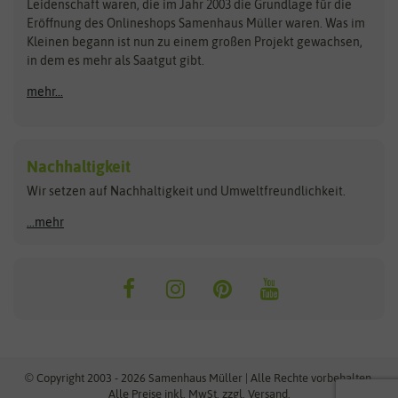
Kataloge
Leidenschaft waren, die im Jahr 2003 die Grundlage für die
Blumicorn
Fertil
Schnäppchen
Eröffnung des Onlineshops Samenhaus Müller waren. Was im
Kleinen begann ist nun zu einem großen Projekt gewachsen,
Bûten Birds
Flora Elite
Anzucht & Gartenzubehör
in dem es mehr als Saatgut gibt.
Bûten Home
Flora Elite Blumenzwiebeln
mehr...
Anzuchtschalen
Buzzy Seeds
Flora Fantastica
Anzuchttöpfe
Buzzy Gifts
Florex
Folien, Vliese und Netze
Growblocks, Erde & Dünger
Carl Pabst
Nachhaltigkeit
Heizmatte & Heizkabel
Wir setzen auf Nachhaltigkeit und Umweltfreundlichkeit.
Florissa
Hortitops
Kokos-Quelltabletten
Zimmergewächshaus
Flortis
Jansen Zaden
...mehr
FLORTUS
Jiffy
Gemüsesamen
Franchi Sementi
JUB Holland
Bohnen & Erbsen
Frankonia Samen
Kent & Stowe
Gurkensamen
Kohlsamen
Garland
Kiepenkerl
Kürbissamen
Gardissimo
kixx
Lauchsamen
© Copyright 2003 - 2026 Samenhaus Müller | Alle Rechte vorbehalten.
Maissamen
Alle Preise inkl. MwSt. zzgl. Versand.
GEVO
Küpper