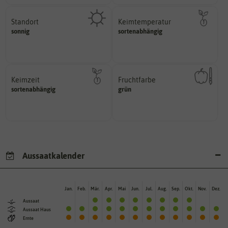
Standort
Keimtemperatur
sonnig, vollsonnig)
am idealsten?
sonnig
sortenabhängig
Pflanze? (schattig, halbschattig,
für die Keimung des Samenkorns
Wie viel Licht benötigt die
Welcher Temperatur­bereich ist
Keimzeit
Fruchtfarbe
erste Keimblattpaar zeigt?
hat.
sortenabhängig
grün
unter Idealbedingungen das
sie nach dem Reifungsprozess
Wie lange dauert es, bis sich
Die Farbe der reifen Frucht, die
Aussaatkalender
Jan.
Feb.
Mär.
Apr.
Mai
Jun.
Jul.
Aug.
Sep.
Okt.
Nov.
Dez.
Aussaat
Aussaat Haus
Ernte