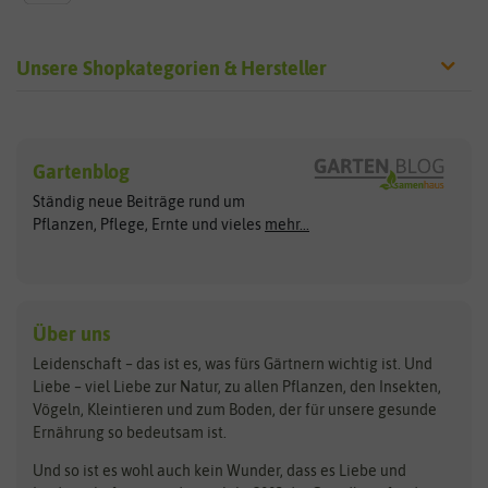
Unsere Shopkategorien & Hersteller
Sämereien
Hersteller
Blumensamen
Gartenblog
Exotische Samen
Arche Noah
Clever Pots
Ständig neue Beiträge rund um
Gemüsesamen
ASB Greenworld
COMPO
Pflanzen, Pflege, Ernte und vieles
mehr...
Gründünger
Keimsprossen
Austrosaat
Culinaris
Kiloware
baza
De Bolster Bio-Samen
Kleintiersaaten
Kräutersamen
Benary
Dobar
Über uns
Loretta-Rasen
Bingenheimer Saatgut
Dürr-Samen
Leidenschaft – das ist es, was fürs Gärtnern wichtig ist. Und
Obstsamen
Liebe – viel Liebe zur Natur, zu allen Pflanzen, den Insekten,
Pilzbrut
BioBalu
elho
Vögeln, Kleintieren und zum Boden, der für unsere gesunde
Rasensamen
Ernährung so bedeutsam ist.
Bionana
Eschenfelder
Steckzwiebeln
Zimmer & Kübelpflanzen
Und so ist es wohl auch kein Wunder, dass es Liebe und
BIOWOL
Feldsaaten Freudenberger