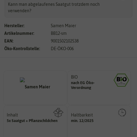
Kann man abgelaufenes Saatgut trotzdem noch
verwenden?
Hersteller:
Samen Maier
Artikelnummer:
BB12-sm
EAN:
9001502102538
Öko-Kontrollstelle:
DE-ÖKO-006
BIO
nach EG Öko-
Landwirtschaft arbeiten.
Verordnung
den Richtlinien der biologischen
Saatgut aus Betrieben, die nach
Inhalt
Haltbarkeit
sollte.
5x Saatgut + Pflanzschildchen
min. 12/2025
Wie viel ist enthalten
und Pflanzgut sehr gut keimen
Zeitpunkt, bis zu dem das Saat-