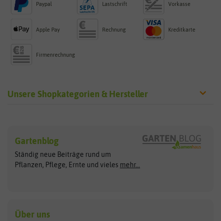
Paypal
Lastschrift
Vorkasse
Apple Pay
Rechnung
Kreditkarte
Firmenrechnung
Unsere Shopkategorien & Hersteller
Sämereien
Hersteller
Blumensamen
Gartenblog
Exotische Samen
Arche Noah
Clever Pots
Ständig neue Beiträge rund um
Gemüsesamen
ASB Greenworld
COMPO
Pflanzen, Pflege, Ernte und vieles
mehr...
Gründünger
Keimsprossen
Austrosaat
Culinaris
Kiloware
baza
De Bolster Bio-Samen
Kleintiersaaten
Kräutersamen
Benary
Dobar
Über uns
Loretta-Rasen