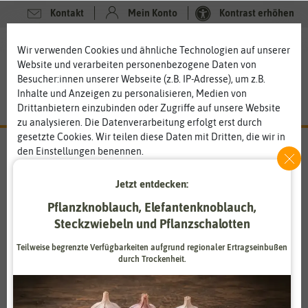
Kontakt
Mein Konto
Kontrast erhöhen
0
0
Wir verwenden Cookies und ähnliche Technologien auf unserer
Website und verarbeiten personenbezogene Daten von
Besucher:innen unserer Webseite (z.B. IP-Adresse), um z.B.
Inhalte und Anzeigen zu personalisieren, Medien von
Drittanbietern einzubinden oder Zugriffe auf unsere Website
zu analysieren. Die Datenverarbeitung erfolgt erst durch
gesetzte Cookies. Wir teilen diese Daten mit Dritten, die wir in
den Einstellungen benennen.
Die Datenverarbeitung kann mit Einwilligung oder aufgrund
Bionova
eines berechtigten Interesses erfolgen. Die Zustimmung kann
Jetzt entdecken:
erteilt oder abgelehnt werden. Es besteht das Recht, nicht
Niederländische Topqualität
Pflanzknoblauch, Elefantenknoblauch,
einzuwilligen und die Einwilligung zu einem späteren
Steckzwiebeln und Pflanzschalotten
Zeitpunkt zu ändern oder zu widerrufen. Weitere
Seit den frühen 90er Jahren ist Bionova als
Hersteller von
Informationen zur Verwendung personenbezogener Daten und
Premium Düngern, Substraten und Zusatzstoffen
weltweit
Teilweise begrenzte Verfügbarkeiten aufgrund regionaler Ertragseinbußen
den Diensten erklären wir in unserer
Daten­schutz­erklärung
.
bekannt. Für eine gleichbleibend hohe Qualität schöpfen sie
durch Trockenheit.
aus
jahrelanger Erfahrung, Forschung und Entwicklung
.
Außerdem testen sie ihre Produkte auch in der Praxis und
Essenziell
Statistik
entwickeln sie stetig weiter, um die Wirkung der