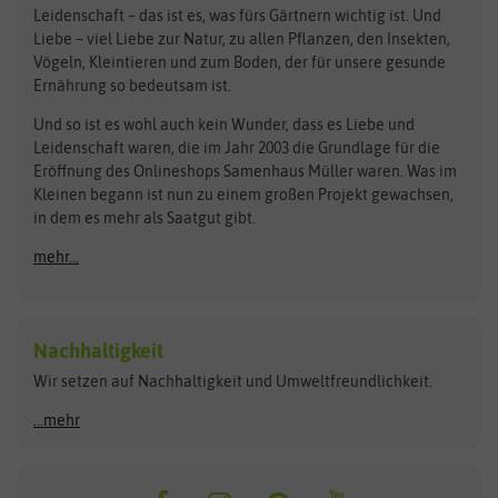
Bingenheimer Saatgut
Dürr-Samen
Leidenschaft – das ist es, was fürs Gärtnern wichtig ist. Und
Obstsamen
Liebe – viel Liebe zur Natur, zu allen Pflanzen, den Insekten,
Pilzbrut
BioBalu
elho
Vögeln, Kleintieren und zum Boden, der für unsere gesunde
Rasensamen
Ernährung so bedeutsam ist.
Bionana
Eschenfelder
Steckzwiebeln
Zimmer & Kübelpflanzen
Und so ist es wohl auch kein Wunder, dass es Liebe und
BIOWOL
Feldsaaten Freudenberger
Kataloge
Leidenschaft waren, die im Jahr 2003 die Grundlage für die
Blumicorn
Fertil
Schnäppchen
Eröffnung des Onlineshops Samenhaus Müller waren. Was im
Kleinen begann ist nun zu einem großen Projekt gewachsen,
Bûten Birds
Flora Elite
Anzucht & Gartenzubehör
in dem es mehr als Saatgut gibt.
Bûten Home
Flora Elite Blumenzwiebeln
mehr...
Anzuchtschalen
Buzzy Seeds
Flora Fantastica
Anzuchttöpfe
Buzzy Gifts
Florex
Folien, Vliese und Netze
Growblocks, Erde & Dünger
Carl Pabst
Nachhaltigkeit
Heizmatte & Heizkabel
Wir setzen auf Nachhaltigkeit und Umweltfreundlichkeit.
Florissa
Hortitops
Kokos-Quelltabletten
Zimmergewächshaus
Flortis
Jansen Zaden
...mehr
FLORTUS
Jiffy
Gemüsesamen
Franchi Sementi
JUB Holland