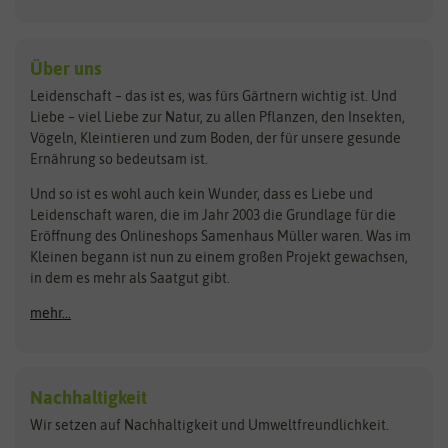
Kiloware
baza
De Bolster Bio-Samen
Kleintiersaaten
Kräutersamen
Benary
Dobar
Über uns
Loretta-Rasen
Bingenheimer Saatgut
Dürr-Samen
Leidenschaft – das ist es, was fürs Gärtnern wichtig ist. Und
Obstsamen
Liebe – viel Liebe zur Natur, zu allen Pflanzen, den Insekten,
Pilzbrut
BioBalu
elho
Vögeln, Kleintieren und zum Boden, der für unsere gesunde
Rasensamen
Ernährung so bedeutsam ist.
Bionana
Eschenfelder
Steckzwiebeln
Zimmer & Kübelpflanzen
Und so ist es wohl auch kein Wunder, dass es Liebe und
BIOWOL
Feldsaaten Freudenberger
Kataloge
Leidenschaft waren, die im Jahr 2003 die Grundlage für die
Blumicorn
Fertil
Schnäppchen
Eröffnung des Onlineshops Samenhaus Müller waren. Was im
Kleinen begann ist nun zu einem großen Projekt gewachsen,
Bûten Birds
Flora Elite
Anzucht & Gartenzubehör
in dem es mehr als Saatgut gibt.
Bûten Home
Flora Elite Blumenzwiebeln
mehr...
Anzuchtschalen
Buzzy Seeds
Flora Fantastica
Anzuchttöpfe
Buzzy Gifts
Florex
Folien, Vliese und Netze
Growblocks, Erde & Dünger
Carl Pabst
Nachhaltigkeit
Heizmatte & Heizkabel
Wir setzen auf Nachhaltigkeit und Umweltfreundlichkeit.
Florissa
Hortitops
Kokos-Quelltabletten