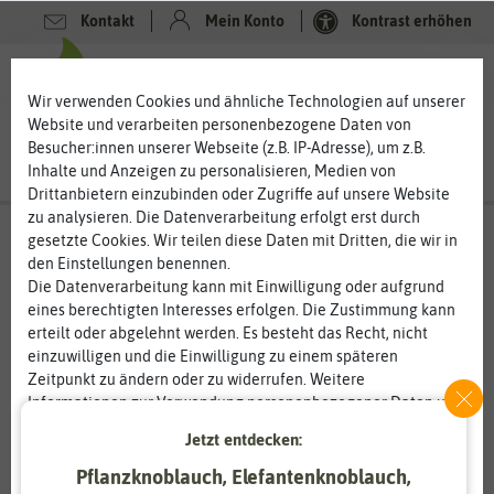
Kontakt
Mein Konto
Kontrast erhöhen
0
0
Wir verwenden Cookies und ähnliche Technologien auf unserer
Website und verarbeiten personenbezogene Daten von
Besucher:innen unserer Webseite (z.B. IP-Adresse), um z.B.
Inhalte und Anzeigen zu personalisieren, Medien von
Drittanbietern einzubinden oder Zugriffe auf unsere Website
zu analysieren. Die Datenverarbeitung erfolgt erst durch
gesetzte Cookies. Wir teilen diese Daten mit Dritten, die wir in
den Einstellungen benennen.
Die Datenverarbeitung kann mit Einwilligung oder aufgrund
eines berechtigten Interesses erfolgen. Die Zustimmung kann
erteilt oder abgelehnt werden. Es besteht das Recht, nicht
einzuwilligen und die Einwilligung zu einem späteren
Zeitpunkt zu ändern oder zu widerrufen. Weitere
Informationen zur Verwendung personenbezogener Daten und
den Diensten erklären wir in unserer
Daten­schutz­erklärung
.
Jetzt entdecken:
Pflanzknoblauch, Elefantenknoblauch,
Essenziell
Statistik