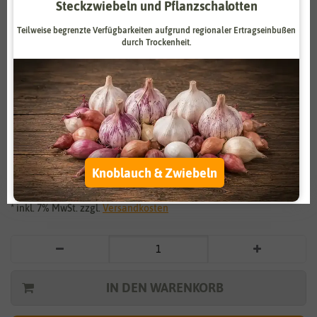
Steckzwiebeln und Pflanzschalotten
Zahlungsdienstleister
Marketing
Teilweise begrenzte Verfügbarkeiten aufgrund regionaler Ertragseinbußen
Externe Medien
Funktional
durch Trockenheit.
Weitere Einstellungen
Vergrößern durch berühren
Alle akzeptieren
Blumenkohl Erfurt
Alle ablehnen
1,69 €
*
Knoblauch & Zwiebeln
Auswahl akzeptieren
* inkl. 7% MwSt. zzgl.
Versandkosten
IN DEN WARENKORB