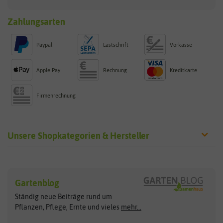
Zahlungsarten
Paypal
Lastschrift
Vorkasse
Apple Pay
Rechnung
Kreditkarte
Firmenrechnung
Unsere Shopkategorien & Hersteller
Sämereien
Hersteller
Blumensamen
Gartenblog
Exotische Samen
Arche Noah
Clever Pots
Ständig neue Beiträge rund um
Gemüsesamen
ASB Greenworld
COMPO
Pflanzen, Pflege, Ernte und vieles
mehr...
Gründünger
Keimsprossen
Austrosaat
Culinaris