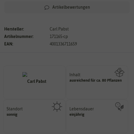
Artikelbewertungen
Hersteller:
Carl Pabst
Artikelnummer:
171165-cp
EAN:
4001336711659
Inhalt
ausreichend für ca. 80 Pflanzen
Wie viel ist enthalten
Standort
Lebensdauer
sonnig, vollsonnig)
mehrjährig.
sonnig
einjährig
Pflanze? (schattig, halbschattig,
einjährig, zweijährig oder
Wie viel Licht benötigt die
Pflanzen werden kategorisiert in: