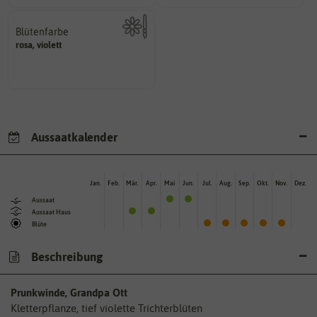
Blütenfarbe
rosa, violett
Kann auch mehrfarbig sein.
Wie ist die Blüte eingefärbt?
Aussaatkalender
Jan.
Feb.
Mär.
Apr.
Mai
Jun.
Jul.
Aug.
Sep.
Okt.
Nov.
Dez.
Aussaat
Aussaat Haus
Blüte
Beschreibung
Prunkwinde, Grandpa Ott
Kletterpflanze, tief violette Trichterblüten