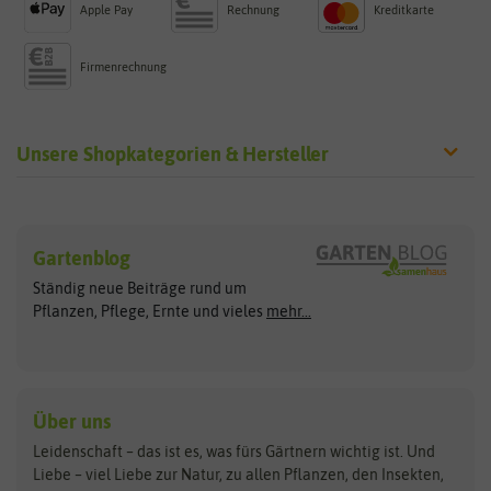
Apple Pay
Rechnung
Kreditkarte
Firmenrechnung
Unsere Shopkategorien & Hersteller
Sämereien
Hersteller
Blumensamen
Gartenblog
Exotische Samen
Arche Noah
Clever Pots
Ständig neue Beiträge rund um
Gemüsesamen
ASB Greenworld
COMPO
Pflanzen, Pflege, Ernte und vieles
mehr...
Gründünger
Keimsprossen
Austrosaat
Culinaris
Kiloware
baza
De Bolster Bio-Samen
Kleintiersaaten
Kräutersamen
Benary
Dobar
Über uns
Loretta-Rasen
Bingenheimer Saatgut
Dürr-Samen
Leidenschaft – das ist es, was fürs Gärtnern wichtig ist. Und
Obstsamen
Liebe – viel Liebe zur Natur, zu allen Pflanzen, den Insekten,
Pilzbrut
BioBalu
elho