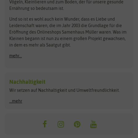
Vögeln, Kleintieren und zum Boden, der für unsere gesunde
Rasensamen
Ernährung so bedeutsam ist.
Bionana
Eschenfelder
Steckzwiebeln
Zimmer & Kübelpflanzen
Und so ist es wohl auch kein Wunder, dass es Liebe und
BIOWOL
Feldsaaten Freudenberger
Kataloge
Leidenschaft waren, die im Jahr 2003 die Grundlage für die
Blumicorn
Fertil
Schnäppchen
Eröffnung des Onlineshops Samenhaus Müller waren. Was im
Kleinen begann ist nun zu einem großen Projekt gewachsen,
Bûten Birds
Flora Elite
Anzucht & Gartenzubehör
in dem es mehr als Saatgut gibt.
Bûten Home
Flora Elite Blumenzwiebeln
mehr...
Anzuchtschalen
Buzzy Seeds
Flora Fantastica
Anzuchttöpfe
Buzzy Gifts
Florex
Folien, Vliese und Netze
Growblocks, Erde & Dünger
Carl Pabst
Nachhaltigkeit
Heizmatte & Heizkabel
Wir setzen auf Nachhaltigkeit und Umweltfreundlichkeit.
Florissa
Hortitops
Kokos-Quelltabletten
Zimmergewächshaus
Flortis
Jansen Zaden
...mehr
FLORTUS
Jiffy
Gemüsesamen
Franchi Sementi
JUB Holland
Bohnen & Erbsen
Frankonia Samen
Kent & Stowe
Gurkensamen