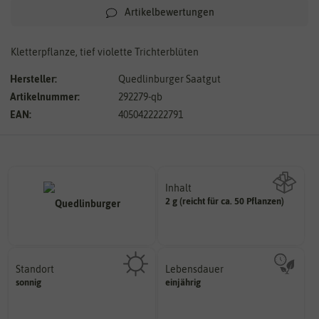
Artikelbewertungen
Kletterpflanze, tief violette Trichterblüten
Hersteller:
Quedlinburger Saatgut
Artikelnummer:
292279-qb
EAN:
4050422222791
Inhalt
2 g (reicht für ca. 50 Pflanzen)
Wie viel ist enthalten
Standort
Lebensdauer
sonnig, vollsonnig)
mehrjährig.
sonnig
einjährig
Pflanze? (schattig, halbschattig,
einjährig, zweijährig oder
Wie viel Licht benötigt die
Pflanzen werden kategorisiert in: