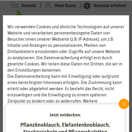
Kontakt
Mein Konto
Kontrast erhöhen
0
0
Wir verwenden Cookies und ähnliche Technologien auf unserer
Website und verarbeiten personenbezogene Daten von
Besucher:innen unserer Webseite (z.B. IP-Adresse), um z.B.
Inhalte und Anzeigen zu personalisieren, Medien von
Drittanbietern einzubinden oder Zugriffe auf unsere Website
zu analysieren. Die Datenverarbeitung erfolgt erst durch
gesetzte Cookies. Wir teilen diese Daten mit Dritten, die wir in
den Einstellungen benennen.
Die Datenverarbeitung kann mit Einwilligung oder aufgrund
eines berechtigten Interesses erfolgen. Die Zustimmung kann
erteilt oder abgelehnt werden. Es besteht das Recht, nicht
einzuwilligen und die Einwilligung zu einem späteren
Zeitpunkt zu ändern oder zu widerrufen. Weitere
Informationen zur Verwendung personenbezogener Daten und
den Diensten erklären wir in unserer
Daten­schutz­erklärung
.
Jetzt entdecken:
Pflanzknoblauch, Elefantenknoblauch,
Essenziell
Statistik
Steckzwiebeln und Pflanzschalotten