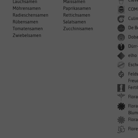
Clev
Lauchsamen
Maissamen
Möhrensamen
Paprikasamen
COM
Radieschensamen
Rettichsamen
Culin
Rübensamen
Salatsamen
De B
Tomatensamen
Zucchinisamen
Zwiebelsamen
Doba
Dürr
elho
Esch
Feld
Freu
Ferti
Flora
Flora
Blum
Flor
Flor