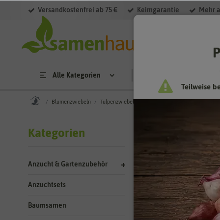
Versandkostenfrei ab 75 €
Keimgarantie
Mehr a
Filter
P
Alle Kategorien
Saatgut
Anzucht & 
Teilweise b
Blumenzwiebeln
Tulpenzwiebeln
Gefüllte Tulpen
Blumenzw
Kategorien
Gefüllte Tul
Anzucht & Gartenzubehör
Gefüllte Tulpen si
Konkurrenz machen.
Anzuchtsets
groß. In der Blume
möchten.
Baumsamen