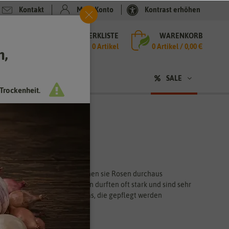
Kontakt
Mein Konto
Kontrast erhöhen
MERKLISTE
WARENKORB
che
0 Artikel
0
Artikel /
0,00 €
h,
n
sen
❤ für Tiere
SALE
Trockenheit.
en. Mit ihrer Schönheit können sie Rosen durchaus
 ist eher niedrig. Die Blüten durften oft stark und sind sehr
ng. Gefüllte Tulpen sind Divas, die gepflegt werden