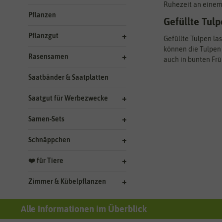
Ruhezeit an einem 
Pflanzen
Gefüllte Tulp
Pflanzgut
Gefüllte Tulpen la
können die Tulpen 
Rasensamen
auch in bunten Frü
Saatbänder & Saatplatten
Saatgut für Werbezwecke
Samen-Sets
Schnäppchen
❤️ für Tiere
Zimmer & Kübelpflanzen
Alle Informationen im Überblick