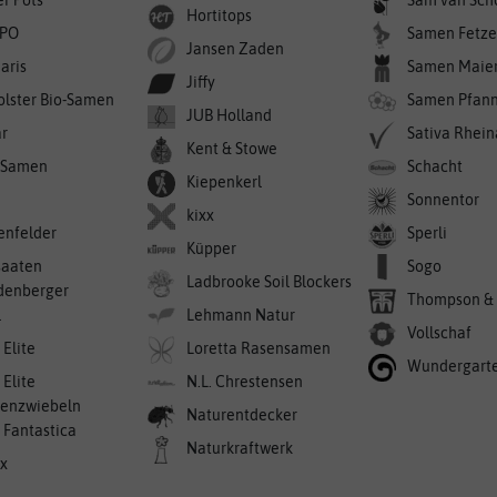
er Pots
Sam van Sch
Hortitops
PO
Samen Fetze
Jansen Zaden
aris
Samen Maie
Jiffy
olster Bio-Samen
Samen Pfan
JUB Holland
r
Sativa Rhei
Kent & Stowe
-Samen
Schacht
Kiepenkerl
Sonnentor
kixx
enfelder
Sperli
Küpper
saaten
Sogo
Ladbrooke Soil Blockers
denberger
Thompson &
l
Lehmann Natur
Vollschaf
 Elite
Loretta Rasensamen
Wundergart
 Elite
N.L. Chrestensen
enzwiebeln
Naturentdecker
a Fantastica
Naturkraftwerk
ex