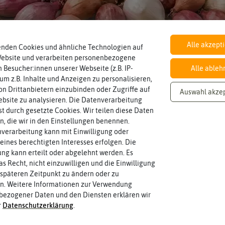
den in Gefüllte Tulpen
Knoblauch & Zwiebeln
Alle akzept
enden Cookies und ähnliche Technologien auf
Website und verarbeiten personenbezogene
 Besucher:innen unserer Webseite (z.B. IP-
Alle ableh
 um z.B. Inhalte und Anzeigen zu personalisieren,
n Drittanbietern einzubinden oder Zugriffe auf
Auswahl akze
bsite zu analysieren. Die Datenverarbeitung
rst durch gesetzte Cookies. Wir teilen diese Daten
pen – Liliengewächse im Garten
en, die wir in den Einstellungen benennen.
ehören auch gefüllte Tulpen zu den Liliengewächsen mit dem wissenscha
verarbeitung kann mit Einwilligung oder
“ zurück. Ihr ursprüngliches Verbreitungsgebiet befindet sich in den Be
eines berechtigten Interesses erfolgen. Die
ind besonders viele Arten zu finden. Es soll über 150 Arten und etwa 5.00
g kann erteilt oder abgelehnt werden. Es
as Recht, nicht einzuwilligen und die Einwilligung
ernde, krautige Pflanzen, die eine Wuchshöhe von 10 bis 70 Zentimeter
späteren Zeitpunkt zu ändern oder zu
rundständig. Die Blüten stehen meist einzeln. Gefüllte Tulpen gibt es in
n. Weitere Informationen zur Verwendung
bezogener Daten und den Diensten erklären wir
r
Daten­schutz­erklärung
.
andort für gefüllte Tulpen