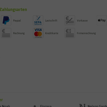
Zahlungsarten
Paypal
Lastschrift
Vorkasse
Rechnung
Kreditkarte
Firmenrechnung
g
er
e Noah
Florissa
Nelson Gard