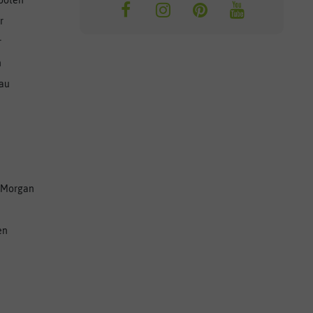
ooten
r
r
n
nau
 Morgan
en