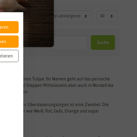
ieren
nen
Suche
ptieren
ftlichen Namen Tulipa. Ihr Namen geht auf das persische
rgregionen und Steppen Mittelasiens aber auch in Nordafrika
0 Sorten geben.
 erreichen. Ihr Überdauerungsorgan ist eine Zwiebel. Die
 vielen Farben wie Weiß, Rot, Gelb, Orange und sogar