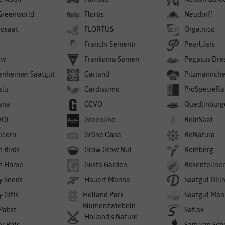
Greenworld
Flortis
Neudorff
rosaat
FLORTUS
Orga.nico
Franchi Sementi
Pearl Jars
ry
Frankonia Samen
Pegasus Dre
enheimer Saatgut
Garland
Pilzmännch
alu
Gardissimo
ProSpecieRa
ana
GEVO
Quedlinburg
WOL
Greenline
ReinSaat
icorn
Grüne Oase
ReNatura
n Birds
Grow-Grow Nut
Romberg
n Home
Gusta Garden
Rosenfellne
y Seeds
Hauert Manna
Saatgut Dil
 Gifts
Holland Park
Saatgut Man
Blumenzwiebeln
 Pabst
Saflax
Holland's Nature