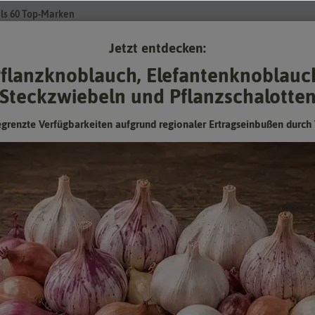
ls 60 Top-Marken
Jetzt entdecken:
Su
flanzknoblauch, Elefantenknoblauc
Steckzwiebeln und Pflanzschalotte
Gartenzubehör
Gründünger & -düngung
Pflanzgut
Keimspros
egrenzte Verfügbarkeiten aufgrund regionaler Ertragseinbußen durch 
iebeln
- Tulpenzwiebeln
- Gefüllte Tulpen
pen – ein Hauch von Renaissance im Garten
nd eins der wunderbaren Highlights, denen Sie im Garten begegnen könn
 Die Edeltulpen zeichnen sich durch dicht gefüllte Blüten aus. Ihr Wuchs
nrabatte oder im Vorgarten sind sie ein einzigartiger Blickfang im Frühli