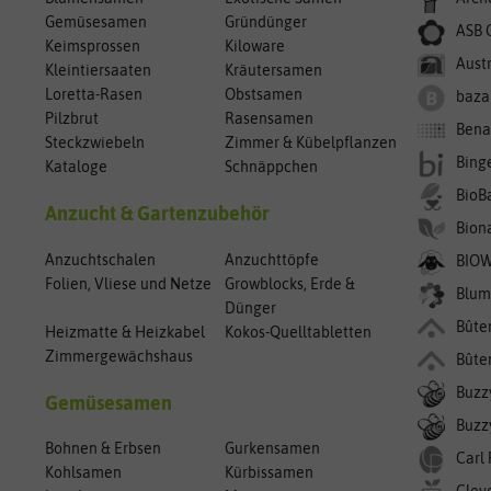
Gemüsesamen
Gründünger
ASB 
Keimsprossen
Kiloware
Aust
Kleintiersaaten
Kräutersamen
Loretta-Rasen
Obstsamen
baza
Pilzbrut
Rasensamen
Bena
Steckzwiebeln
Zimmer & Kübelpflanzen
Bing
Kataloge
Schnäppchen
BioB
Anzucht & Gartenzubehör
Bion
Anzuchtschalen
Anzuchttöpfe
BIO
Folien, Vliese und Netze
Growblocks, Erde &
Blum
Dünger
Bûte
Heizmatte & Heizkabel
Kokos-Quelltabletten
Zimmergewächshaus
Bûte
Buzz
Gemüsesamen
Buzzy
Bohnen & Erbsen
Gurkensamen
Carl
Kohlsamen
Kürbissamen