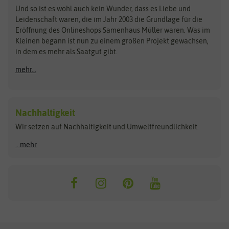
Zimmer & Kübelpflanzen
Und so ist es wohl auch kein Wunder, dass es Liebe und
BIOWOL
Feldsaaten Freudenberger
Kataloge
Leidenschaft waren, die im Jahr 2003 die Grundlage für die
Blumicorn
Fertil
Schnäppchen
Eröffnung des Onlineshops Samenhaus Müller waren. Was im
Kleinen begann ist nun zu einem großen Projekt gewachsen,
Bûten Birds
Flora Elite
Anzucht & Gartenzubehör
in dem es mehr als Saatgut gibt.
Bûten Home
Flora Elite Blumenzwiebeln
mehr...
Anzuchtschalen
Buzzy Seeds
Flora Fantastica
Anzuchttöpfe
Buzzy Gifts
Florex
Folien, Vliese und Netze
Growblocks, Erde & Dünger
Carl Pabst
Nachhaltigkeit
Heizmatte & Heizkabel
Wir setzen auf Nachhaltigkeit und Umweltfreundlichkeit.
Florissa
Hortitops
Kokos-Quelltabletten
Zimmergewächshaus
Flortis
Jansen Zaden
...mehr
FLORTUS
Jiffy
Gemüsesamen
Franchi Sementi
JUB Holland
Bohnen & Erbsen
Frankonia Samen
Kent & Stowe
Gurkensamen
Kohlsamen
Garland
Kiepenkerl
Kürbissamen
Gardissimo
kixx
Lauchsamen