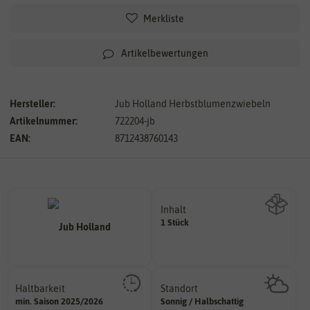
Merkliste
Artikelbewertungen
Hersteller:
Jub Holland Herbstblumenzwiebeln
Artikelnummer:
722204-jb
EAN:
8712438760143
Inhalt
1 Stück
Wie viel ist enthalten
Haltbarkeit
Standort
sollte.
sonnig, vollsonnig)
min. Saison 2025/2026
Sonnig / Halbschattig
und Pflanzgut sehr gut keimen
Pflanze? (schattig, halbschattig,