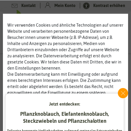
Kontakt
Mein Konto
Kontrast erhöhen
0
0
Wir verwenden Cookies und ähnliche Technologien auf unserer
Website und verarbeiten personenbezogene Daten von
Besucher:innen unserer Webseite (z.B. IP-Adresse), um z.B.
Inhalte und Anzeigen zu personalisieren, Medien von
Drittanbietern einzubinden oder Zugriffe auf unsere Website
zu analysieren. Die Datenverarbeitung erfolgt erst durch
gesetzte Cookies. Wir teilen diese Daten mit Dritten, die wir in
den Einstellungen benennen.
%
80
-
Die Datenverarbeitung kann mit Einwilligung oder aufgrund
eines berechtigten Interesses erfolgen. Die Zustimmung kann
erteilt oder abgelehnt werden. Es besteht das Recht, nicht
einzuwilligen und die Einwilligung zu einem späteren
Zeitpunkt zu ändern oder zu widerrufen. Weitere
Jetzt entdecken:
Informationen zur Verwendung personenbezogener Daten und
den Diensten erklären wir in unserer
Daten­schutz­erklärung
.
Pflanzknoblauch, Elefantenknoblauch,
Steckzwiebeln und Pflanzschalotten
Essenziell
Statistik
Teilweise begrenzte Verfügbarkeiten aufgrund regionaler Ertragseinbußen