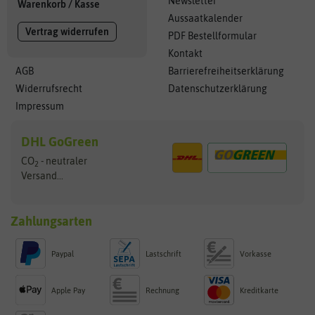
Newsletter
Warenkorb
/
Kasse
Aussaatkalender
Vertrag widerrufen
PDF Bestellformular
Kontakt
AGB
Barrierefreiheitserklärung
Widerrufsrecht
Datenschutzerklärung
Impressum
DHL GoGreen
CO
- neutraler
2
Versand...
Zahlungsarten
Paypal
Lastschrift
Vorkasse
Apple Pay
Rechnung
Kreditkarte