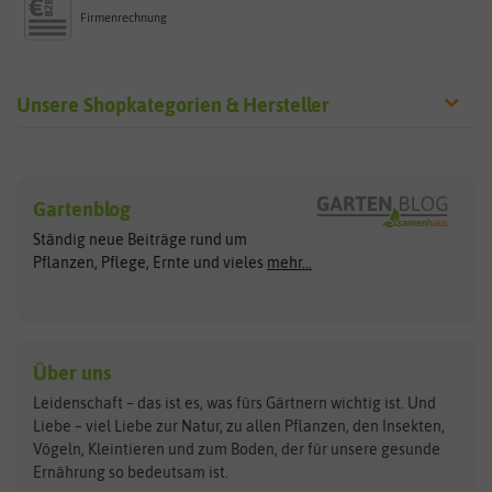
Firmenrechnung
Unsere Shopkategorien & Hersteller
Sämereien
Hersteller
Blumensamen
Gartenblog
Exotische Samen
Arche Noah
Clever Pots
Ständig neue Beiträge rund um
Gemüsesamen
ASB Greenworld
COMPO
Pflanzen, Pflege, Ernte und vieles
mehr...
Gründünger
Keimsprossen
Austrosaat
Culinaris
Kiloware
baza
De Bolster Bio-Samen
Kleintiersaaten
Kräutersamen
Benary
Dobar
Über uns
Loretta-Rasen
Bingenheimer Saatgut
Dürr-Samen
Leidenschaft – das ist es, was fürs Gärtnern wichtig ist. Und
Obstsamen
Liebe – viel Liebe zur Natur, zu allen Pflanzen, den Insekten,
Pilzbrut
BioBalu
elho
Vögeln, Kleintieren und zum Boden, der für unsere gesunde
Rasensamen
Ernährung so bedeutsam ist.
Bionana
Eschenfelder
Steckzwiebeln