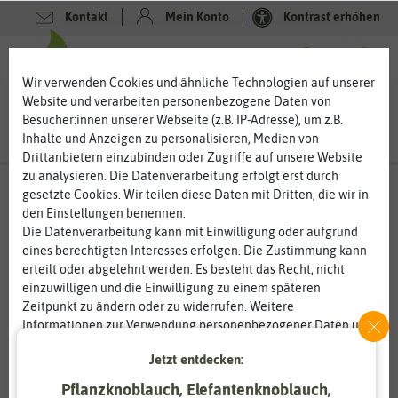
Kontakt
Mein Konto
Kontrast erhöhen
0
0
Wir verwenden Cookies und ähnliche Technologien auf unserer
Website und verarbeiten personenbezogene Daten von
Besucher:innen unserer Webseite (z.B. IP-Adresse), um z.B.
Inhalte und Anzeigen zu personalisieren, Medien von
Drittanbietern einzubinden oder Zugriffe auf unsere Website
zu analysieren. Die Datenverarbeitung erfolgt erst durch
gesetzte Cookies. Wir teilen diese Daten mit Dritten, die wir in
den Einstellungen benennen.
%
80
-
Die Datenverarbeitung kann mit Einwilligung oder aufgrund
eines berechtigten Interesses erfolgen. Die Zustimmung kann
erteilt oder abgelehnt werden. Es besteht das Recht, nicht
einzuwilligen und die Einwilligung zu einem späteren
Zeitpunkt zu ändern oder zu widerrufen. Weitere
Informationen zur Verwendung personenbezogener Daten und
den Diensten erklären wir in unserer
Daten­schutz­erklärung
.
Jetzt entdecken:
Pflanzknoblauch, Elefantenknoblauch,
Essenziell
Statistik