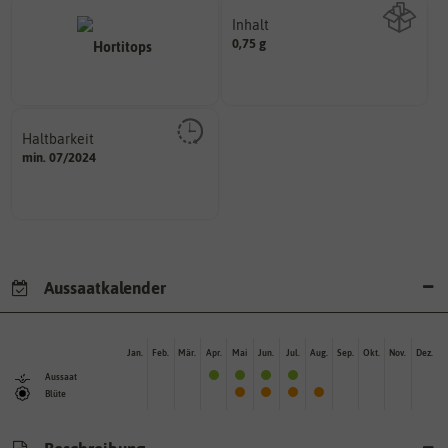
Inhalt
0,75 g
Wie viel ist enthalten
Haltbarkeit
sollte.
min. 07/2024
und Pflanzgut sehr gut keimen
Zeitpunkt, bis zu dem das Saat-
Aussaatkalender
Jan.
Feb.
Mär.
Apr.
Mai
Jun.
Jul.
Aug.
Sep.
Okt.
Nov.
Dez.
Aussaat
Blüte