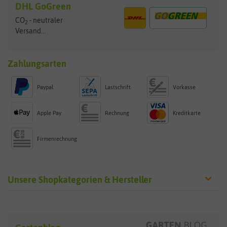
DHL GoGreen
CO
- neutraler
2
Versand...
Zahlungsarten
Paypal
Lastschrift
Vorkasse
Apple Pay
Rechnung
Kreditkarte
Firmenrechnung
Unsere Shopkategorien & Hersteller
Sämereien
Hersteller
Blumensamen