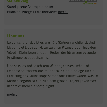
Gartenblog
Exotische Samen
Arche Noah
Clever Pots
Ständig neue Beiträge rund um
Gemüsesamen
ASB Greenworld
COMPO
Pflanzen, Pflege, Ernte und vieles
mehr...
Gründünger
Keimsprossen
Austrosaat
Culinaris
Kiloware
baza
De Bolster Bio-Samen
Kleintiersaaten
Kräutersamen
Benary
Dobar
Über uns
Loretta-Rasen
Bingenheimer Saatgut
Dürr-Samen
Leidenschaft – das ist es, was fürs Gärtnern wichtig ist. Und
Obstsamen
Liebe – viel Liebe zur Natur, zu allen Pflanzen, den Insekten,
Pilzbrut
BioBalu
elho
Vögeln, Kleintieren und zum Boden, der für unsere gesunde
Rasensamen
Ernährung so bedeutsam ist.
Bionana
Eschenfelder
Steckzwiebeln
Zimmer & Kübelpflanzen
Und so ist es wohl auch kein Wunder, dass es Liebe und
BIOWOL
Feldsaaten Freudenberger
Kataloge
Leidenschaft waren, die im Jahr 2003 die Grundlage für die
Blumicorn
Fertil
Schnäppchen
Eröffnung des Onlineshops Samenhaus Müller waren. Was im
Kleinen begann ist nun zu einem großen Projekt gewachsen,
Bûten Birds
Flora Elite
Anzucht & Gartenzubehör
in dem es mehr als Saatgut gibt.
Bûten Home
Flora Elite Blumenzwiebeln
mehr...
Anzuchtschalen
Buzzy Seeds
Flora Fantastica
Anzuchttöpfe
Buzzy Gifts
Florex
Folien, Vliese und Netze